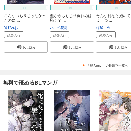
BL
BL
BL
こんなつもりじゃなかっ
壁からももじり食わぬは
そんな村なら抱いて
たのに ...
恥！？ ...
え 【短...
逢野れお
ハニベ荻尾
梅星こめ
続巻入荷
続巻入荷
続巻入荷
試し読み
試し読み
試し読み
「麗人uno!」の最新刊一覧へ
無料で読めるBLマンガ