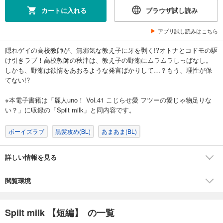
カートに入れる
ブラウザ試し読み
アプリ試し読みはこちら
隠れゲイの高校教師が、無邪気な教え子に牙を剥く!?オトナとコドモの駆
け引きラブ！高校教師の秋津は、教え子の野瀬にムラムラしっぱなし。
しかも、野瀬は欲情をあおるような発言ばかりして…？もう、理性が保
てない!?
※本電子書籍は「麗人uno！ Vol.41 こじらせ愛 フツーの愛じゃ物足りな
い？」に収録の「Spilt milk」と同内容です。
ボーイズラブ
黒髪攻め(BL)
あまあま(BL)
詳しい情報を見る
閲覧環境
Spilt milk 【短編】 の一覧