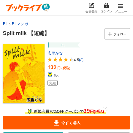
会員登録
ログイン
メニュー
BL
BLマンガ
Spilt milk 【短編】
フォロー
BL
広里かな
4.5
(2)
132
円 (税込)
0
pt
完結
39
新規会員70%OFFクーポンで
円(税込)
今すぐ購入