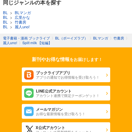
同じジャンルの本を探す
BL
>
BLマンガ
BL
>
広里かな
BL
>
竹書房
BL
>
麗人uno!
電子書籍・漫画 ブックライブ
〉
BL（ボーイズラブ）
〉
BLマンガ
〉
竹書房
〉
麗人uno!
〉
Spilt milk 【短編】
新刊やお得な情報
をお届けします！
ブックライブアプリ
アプリの通知でお得情報を受け取ろう！
LINE公式アカウント
アカウント連携で限定クーポンゲット！
メールマガジン
お得な最新情報を受け取ろう！
X公式アカウント
フォローして最新情報をチェック！