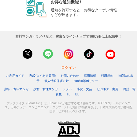
お得な通知機能！
通知を許可すると、お得なクーポン情報
などが届きます。
無料マンガ・ラノベなど、豊富なラインナップで188万冊以上配信中！
ログイン
ご利用ガイド
FAQ(よくある質問)
お問い合わせ
採用情報
利用規約
特商法の表
示
個人情報保護方針
cookie等ポリシー
少年・青年マンガ
少女・女性マンガ
ラノベ
小説・文芸
ビジネス・実用
雑誌・写
真集
TL
BL
ブックライブ（BookLive!）は、BookLiveが運営する電子書店です。TOPPANホールディング
ス、カルチュア・コンビニエンス・クラブ、テレビ朝日の出資を受け、日本最大級の電子書籍配
信サービスを行っています。