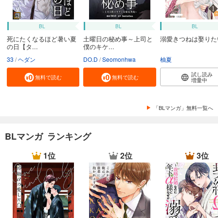
BL
BL
BL
死にたくなるほど暑い夏
土曜日の秘め事～上司と
溺愛きつねは娶りた
の日【タ...
僕のキケ...
33
ヘダン
DO.D
Seomonhwa
柚夏
試し読み
無料で読む
無料で読む
増量中
「BLマンガ」無料一覧へ
BLマンガ ランキング
1位
2位
3位