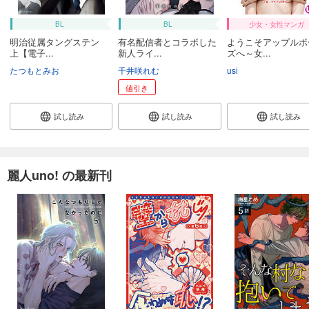
BL
BL
少女・女性マンガ
明治従属タングステン
有名配信者とコラボした
ようこそアップルボ
上【電子...
新人ライ...
ズへ～女...
たつもとみお
千井咲れむ
usi
値引き
試し読み
試し読み
試し読み
麗人uno! の最新刊