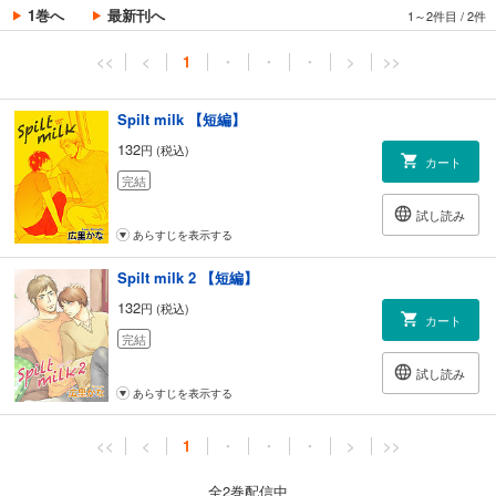
1巻へ
最新刊へ
1～2件目
/
2件
<<
<
1
・
・
・
>
>>
Spilt milk 【短編】
132
円 (税込)
カート
完結
試し読み
あらすじを表示する
Spilt milk 2 【短編】
132
円 (税込)
カート
完結
試し読み
あらすじを表示する
<<
<
1
・
・
・
>
>>
全2巻配信中