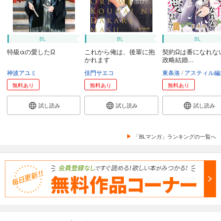
BL
BL
BL
特級αの愛したΩ
これから俺は、後輩に抱
契約Ωは番になれな
かれます
政略結婚...
神波アユミ
佳門サエコ
東条洛
アスティル編
無料あり
無料あり
無料あり
試し読み
試し読み
試し読み
「BLマンガ」ランキングの一覧へ