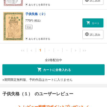
試し読み
あらすじを表示する
子供失格（２）
770
円 (税込)
カート
完結
試し読み
あらすじを表示する
<<
<
1
・
・
・
>
>>
全2巻配信中
カートに全巻入れる
※期間限定無料版、予約作品はカートに入りません
子供失格（１） のユーザーレビュー
＼ レビュー投稿でポイントプレゼント ／