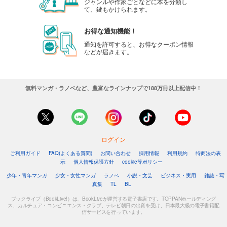
ジャンルや作家ごとなどに本を分類し
て、鍵もかけられます。
お得な通知機能！
通知を許可すると、お得なクーポン情報
などが届きます。
無料マンガ・ラノベなど、豊富なラインナップで188万冊以上配信中！
ログイン
ご利用ガイド
FAQ(よくある質問)
お問い合わせ
採用情報
利用規約
特商法の表
示
個人情報保護方針
cookie等ポリシー
少年・青年マンガ
少女・女性マンガ
ラノベ
小説・文芸
ビジネス・実用
雑誌・写
真集
TL
BL
ブックライブ（BookLive!）は、BookLiveが運営する電子書店です。TOPPANホールディング
ス、カルチュア・コンビニエンス・クラブ、テレビ朝日の出資を受け、日本最大級の電子書籍配
信サービスを行っています。