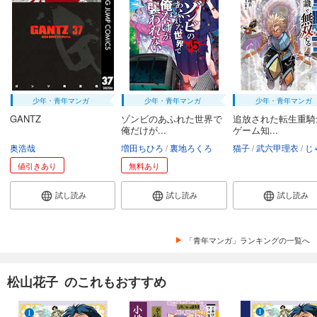
少年・青年マンガ
少年・青年マンガ
少年・青年マンガ
GANTZ
ゾンビのあふれた世界で
追放された転生重騎
俺だけが...
ゲーム知...
奥浩哉
増田ちひろ
裏地ろくろ
猫子
武六甲理衣
じゃい
値引きあり
無料あり
試し読み
試し読み
試し読み
「青年マンガ」ランキングの一覧へ
松山花子 のこれもおすすめ