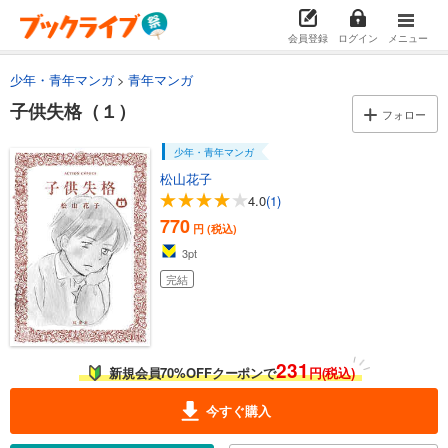
会員登録
ログイン
メニュー
少年・青年マンガ
青年マンガ
子供失格（１）
フォロー
少年・青年マンガ
松山花子
4.0
(1)
770
円 (税込)
3
pt
完結
231
新規会員70%OFFクーポンで
円(税込)
今すぐ購入