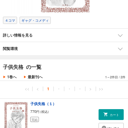
４コマ
ギャグ・コメディ
詳しい情報を見る
閲覧環境
子供失格 の一覧
1巻へ
最新刊へ
1～2件目
/
2件
<<
<
1
・
・
・
>
>>
子供失格（１）
770
円 (税込)
カート
完結