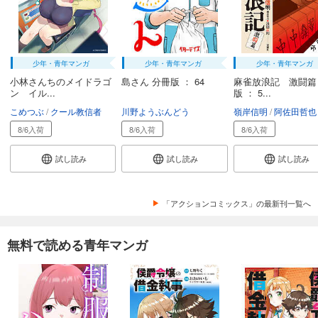
少年・青年マンガ
少年・青年マンガ
少年・青年マンガ
小林さんちのメイドラゴ
島さん 分冊版 ： 64
麻雀放浪記 激闘篇
ン イル...
版 ： 5...
こめつぶ
クール教信者
川野ようぶんどう
嶺岸信明
阿佐田哲也
8/6入荷
8/6入荷
8/6入荷
試し読み
試し読み
試し読み
「アクションコミックス」の最新刊一覧へ
無料で読める青年マンガ