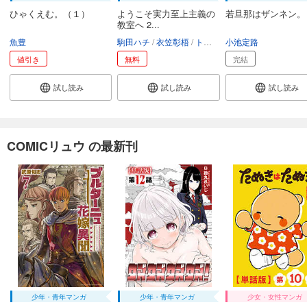
ひゃくえむ。（１）
ようこそ実力至上主義の
若旦那はザンネン。 (
教室へ 2...
魚豊
駒田ハチ
衣笠彰梧
トモセシュンサク
小池定路
値引き
無料
完結
試し読み
試し読み
試し読み
COMICリュウ の最新刊
少年・青年マンガ
少年・青年マンガ
少女・女性マンガ