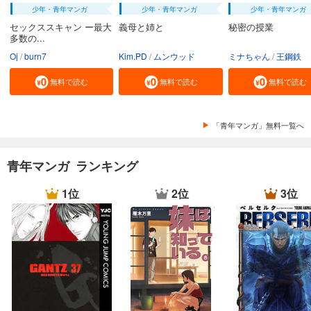
少年・青年マンガ
少年・青年マンガ
少年・青年マンガ
セックススキャン ー最大
義母と姉と
秘密の授業
多数の...
Oj
burn7
Kim.PD
ムンウッド
ミナちゃん
王鋼鉄
無料で読む
無料で読む
無料で読む
「青年マンガ」無料一覧へ
青年マンガ ランキング
1位
2位
3位