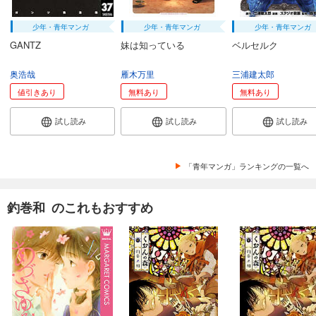
少年・青年マンガ
少年・青年マンガ
少年・青年マンガ
GANTZ
妹は知っている
ベルセルク
奥浩哉
雁木万里
三浦建太郎
値引きあり
無料あり
無料あり
試し読み
試し読み
試し読み
「青年マンガ」ランキングの一覧へ
釣巻和 のこれもおすすめ