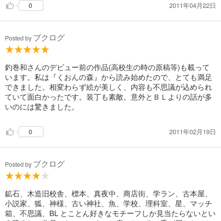
2011年04月22日
0
ブクログ
Posted by
釣巻和さんのデビュー前の作品(高校生の時の原稿等)も載って
います。私は『くおんの森』から読み始めたので、とても満足
できました。相変わらず絵が美しく、内容も不思議が込められ
ていて面白かったです。装丁も素敵。意外とＢＬよりの話が多
いのには驚きました。
2011年02月19日
0
ブクログ
Posted by
鉱石、木造旧校舎、標本、真夜中、商店街、学ラン、古本屋、
小説家、狐、神様、古い神社、魚、学校、理科室、星、マッチ
箱、不思議、BL とことん好きなモチーフしか見当たらないとい