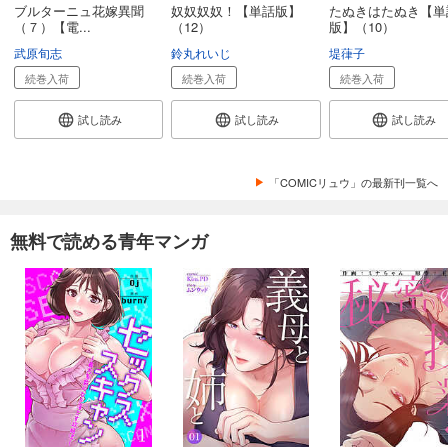
ブルターニュ花嫁異聞
奴奴奴奴！【単話版】
たぬきはたぬき【単
（７）【電...
（12）
版】（10）
武原旬志
鈴丸れいじ
堤葎子
続巻入荷
続巻入荷
続巻入荷
試し読み
試し読み
試し読み
「COMICリュウ」の最新刊一覧へ
無料で読める青年マンガ