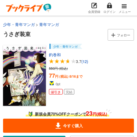
会員登録
ログイン
メニュー
少年・青年マンガ
青年マンガ
うさぎ装束
フォロー
少年・青年マンガ
釣巻和
3.7
(12)
550円 (税込)
77
円 (税込)
8/16まで
0
pt
値引き
完結
23
新規会員70%OFFクーポンで
円(税込)
今すぐ購入