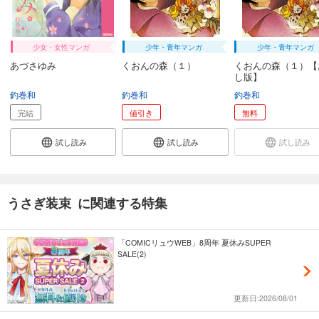
少女・女性マンガ
少年・青年マンガ
少年・青年マンガ
あづさゆみ
くおんの森（１）
くおんの森（１）【
し版】
釣巻和
釣巻和
釣巻和
完結
値引き
無料
試し読み
試し読み
試し読み
うさぎ装束 に関連する特集
「COMICリュウWEB」8周年 夏休みSUPER
SALE(2)
更新日:2026/08/01