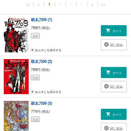
<<
<
1
・
・
・
>
>>
助太刀09 (1)
789
円 (税込)
カート
完結
試し読み
あらすじを表示する
助太刀09 (2)
789
円 (税込)
カート
完結
試し読み
あらすじを表示する
助太刀09 (3)
770
円 (税込)
カート
完結
試し読み