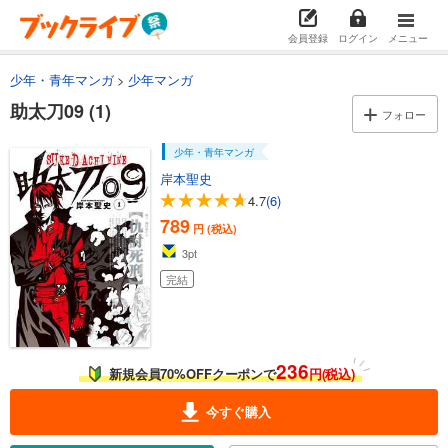
会員登録
ログイン
メニュー
少年・青年マンガ
少年マンガ
助太刀09 (1)
フォロー
少年・青年マンガ
岸本聖史
4.7
(6)
789
円 (税込)
3
pt
完結
236
新規会員70%OFFクーポンで
円(税込)
今すぐ購入