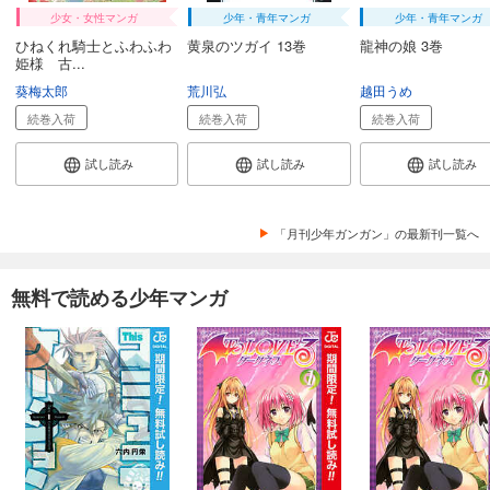
少女・女性マンガ
少年・青年マンガ
少年・青年マンガ
ひねくれ騎士とふわふわ
黄泉のツガイ 13巻
龍神の娘 3巻
姫様 古...
葵梅太郎
荒川弘
越田うめ
続巻入荷
続巻入荷
続巻入荷
試し読み
試し読み
試し読み
「月刊少年ガンガン」の最新刊一覧へ
無料で読める少年マンガ