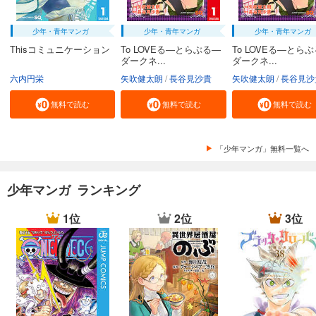
少年・青年マンガ
少年・青年マンガ
少年・青年マンガ
Thisコミュニケーション
To LOVEる―とらぶる―
To LOVEる―とら
ダークネ...
ダークネ...
六内円栄
矢吹健太朗
長谷見沙貴
矢吹健太朗
長谷見沙
無料で読む
無料で読む
無料で読む
「少年マンガ」無料一覧へ
少年マンガ ランキング
1位
2位
3位