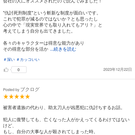
会社の人にオススメされたので読んでみました！
"仇討死刑制度"という斬新な制度が面白いです。
これで犯罪が減るのではないか？とも思ったし
心の中で「現実世界でも取り入れてもアリ？」と
考えてしまう自分も出てきました。
各々のキャラクターは得意な能力があり
その得意な部分を活か
...続きを読む
＃深い
＃カッコいい
2023年12月22日
0
ブクログ
Posted by
被害者遺族の代わり、助太刀人が凶悪犯に仇討ちするお話。
犯人に復讐しても、亡くなった人がかえってくるわけではない
けど、
もし、自分の大事な人が殺されてしまった時。