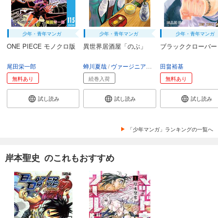
少年・青年マンガ
少年・青年マンガ
少年・青年マンガ
ONE PIECE モノクロ版
異世界居酒屋「のぶ」
ブラッククローバー
尾田栄一郎
蝉川夏哉
ヴァージニア二等兵
田畠裕基
転
無料あり
続巻入荷
無料あり
試し読み
試し読み
試し読み
「少年マンガ」ランキングの一覧へ
岸本聖史 のこれもおすすめ