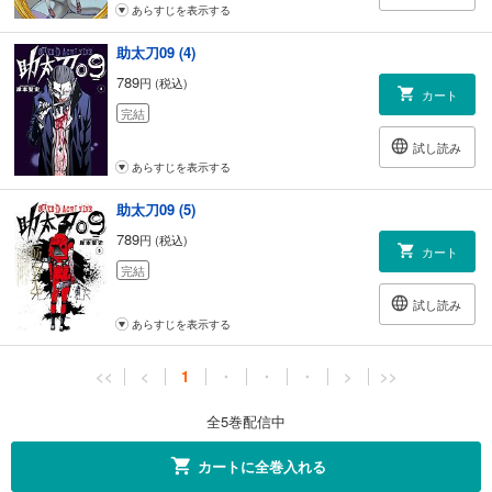
あらすじを表示する
助太刀09 (4)
789
円 (税込)
カート
完結
試し読み
あらすじを表示する
助太刀09 (5)
789
円 (税込)
カート
完結
試し読み
あらすじを表示する
<<
<
1
・
・
・
>
>>
全5巻配信中
カートに全巻入れる