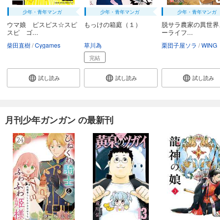
少年・青年マンガ
少年・青年マンガ
少年・青年マンガ
ウマ娘 ピスピス☆スピ
もっけの箱庭（１）
脱サラ農家の異世界
スピ ゴ...
ーライフ...
柴田直樹
Cygames
草川為
栗団子屋ソラ
WING
完結
試し読み
試し読み
試し読み
月刊少年ガンガン の最新刊