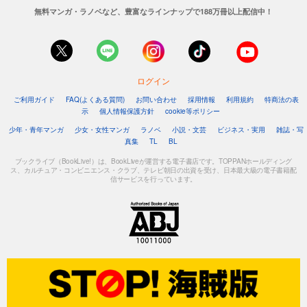
無料マンガ・ラノベなど、豊富なラインナップで188万冊以上配信中！
ログイン
ご利用ガイド
FAQ(よくある質問)
お問い合わせ
採用情報
利用規約
特商法の表
示
個人情報保護方針
cookie等ポリシー
少年・青年マンガ
少女・女性マンガ
ラノベ
小説・文芸
ビジネス・実用
雑誌・写
真集
TL
BL
ブックライブ（BookLive!）は、BookLiveが運営する電子書店です。TOPPANホールディング
ス、カルチュア・コンビニエンス・クラブ、テレビ朝日の出資を受け、日本最大級の電子書籍配
信サービスを行っています。