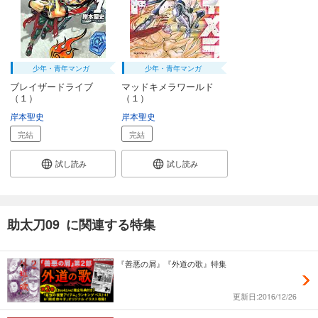
少年・青年マンガ
少年・青年マンガ
ブレイザードライブ
マッドキメラワールド
（１）
（１）
岸本聖史
岸本聖史
完結
完結
試し読み
試し読み
助太刀09 に関連する特集
『善悪の屑』『外道の歌』特集
更新日:2016/12/26