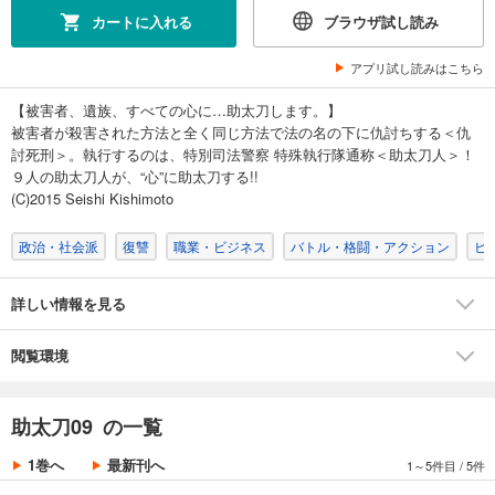
カートに入れる
ブラウザ試し読み
アプリ試し読みはこちら
【被害者、遺族、すべての心に…助太刀します。】
被害者が殺害された方法と全く同じ方法で法の名の下に仇討ちする＜仇
討死刑＞。執行するのは、特別司法警察 特殊執行隊通称＜助太刀人＞！
９人の助太刀人が、“心”に助太刀する!!
(C)2015 Seishi Kishimoto
政治・社会派
復讐
職業・ビジネス
バトル・格闘・アクション
ヒ
詳しい情報を見る
閲覧環境
助太刀09 の一覧
1巻へ
最新刊へ
1～5件目
/
5件