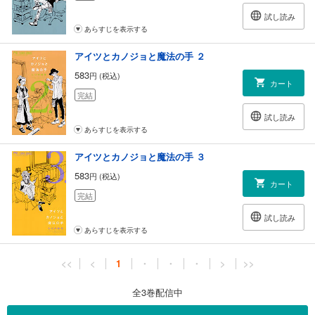
試し読み
あらすじを表示する
アイツとカノジョと魔法の手 ２
583
円 (税込)
カート
完結
試し読み
あらすじを表示する
アイツとカノジョと魔法の手 ３
583
円 (税込)
カート
完結
試し読み
あらすじを表示する
<<
<
1
・
・
・
>
>>
全3巻配信中