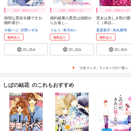
少女・女性マンガ
少女・女性マンガ
少女・女性マンガ
病弱な悪役令嬢ですが、
婚約破棄の悪意は娼館か
悪女は美しき獣の愛
婚約者が...
らお返し...
く（単話...
小箱ハコ
沢野いずみ
うもう
皐月めい
斎賀菜月
烏丸紫明
無料あり
無料あり
無料あり
試し読み
試し読み
試し読み
「少女マンガ」ランキングの一覧へ
しばの結花 のこれもおすすめ