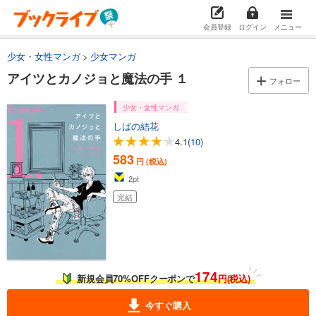
会員登録
ログイン
メニュー
少女・女性マンガ
少女マンガ
アイツとカノジョと魔法の手 １
フォロー
少女・女性マンガ
しばの結花
4.1
(10)
583
円 (税込)
2
pt
完結
174
新規会員70%OFFクーポンで
円(税込)
今すぐ購入