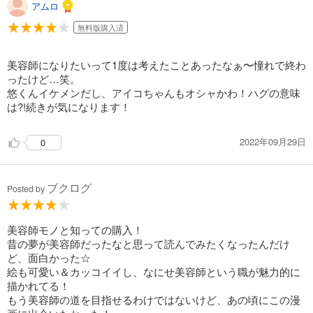
アムロ
無料版購入済
美容師になりたいって1度は考えたことあったなぁ〜憧れで終わ
ったけど…笑。
悠くんイケメンだし、アイコちゃんもオシャかわ！ハグの意味
は?!続きが気になります！
2022年09月29日
0
ブクログ
Posted by
美容師モノと知っての購入！
昔の夢が美容師だったなと思って読んでみたくなったんだけ
ど、面白かった☆
絵も可愛い＆カッコイイし、なにせ美容師という職が魅力的に
描かれてる！
もう美容師の道を目指せるわけではないけど、あの頃にこの漫