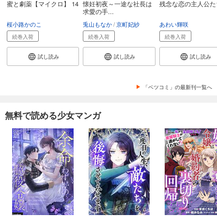
蜜と劇薬【マイクロ】 14
懐妊初夜～一途な社長は
残念な恋の主人公たち
求愛の手...
桜小路かのこ
兎山もなか
京町妃紗
あわい輝咲
続巻入荷
続巻入荷
続巻入荷
試し読み
試し読み
試し読み
「ベツコミ」の最新刊一覧へ
無料で読める少女マンガ