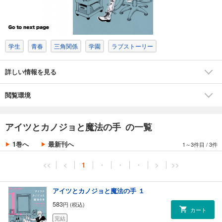
学生
青春
三角関係
学園
ラブストーリー
詳しい情報を見る
閲覧環境
アイツとカノジョと魔法の手 の一覧
1巻へ
最新刊へ
1～3件目
/
3件
<<
<
1
・
・
・
>
>>
アイツとカノジョと魔法の手 １
583
円 (税込)
カート
完結