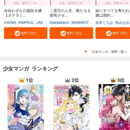
少女・女性マンガ
少女・女性マンガ
少女・女性マンガ
余命わずかの脇役令嬢
二度目の人生、敵たちを
妹にすべてを奪われ
【タテヨミ...
後悔させ...
嬢は婚約...
CHOVA
KIMPEUL
JAEUNHYANG
Daedaewon
MAMAKOTO
陽気なおじさん
吉井くちは
柏みなみ
Conte
無料で読む
無料で読む
無料で読む
「少女マンガ」無料一覧へ
少女マンガ ランキング
1位
2位
3位