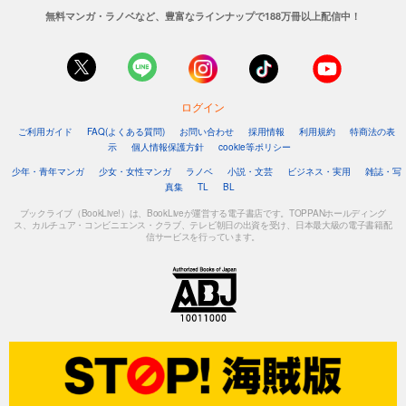
無料マンガ・ラノベなど、豊富なラインナップで188万冊以上配信中！
ログイン
ご利用ガイド
FAQ(よくある質問)
お問い合わせ
採用情報
利用規約
特商法の表
示
個人情報保護方針
cookie等ポリシー
少年・青年マンガ
少女・女性マンガ
ラノベ
小説・文芸
ビジネス・実用
雑誌・写
真集
TL
BL
ブックライブ（BookLive!）は、BookLiveが運営する電子書店です。TOPPANホールディング
ス、カルチュア・コンビニエンス・クラブ、テレビ朝日の出資を受け、日本最大級の電子書籍配
信サービスを行っています。