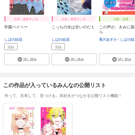
少女・女性マンガ
少女・女性マンガ
小説・文芸
学園ベイベー
こっちの水は甘いのだ１
この声が、きみに届
ら
しばの結花
しばの結花
菊川あすか
しばの結
完結
完結
試し読み
試し読み
試し読み
この作品が入っているみんなの公開リスト
作って、共有して、見つける。本好きがつながる公開リスト機能！