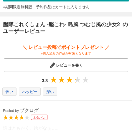
※期間限定無料版、予約作品はカートに入りません
艦隊これくしょん -艦これ- 島風 つむじ風の少女2 の
ユーザーレビュー
＼ レビュー投稿でポイントプレゼント ／
※購入済みの作品が対象となります
レビューを書く
3.3
怖い
ハッピー
深い
ブクログ
Posted by
ネタバレ
話はともかく、絵がなぁ…。