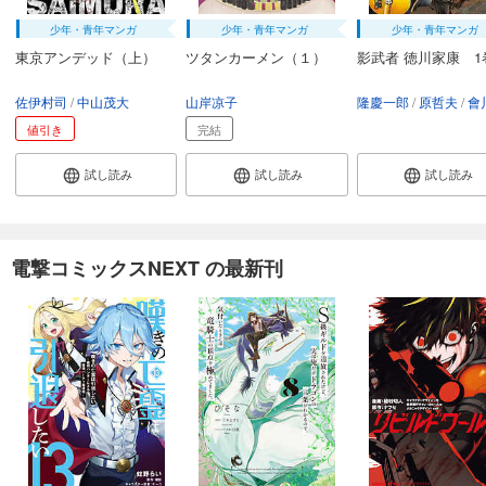
少年・青年マンガ
少年・青年マンガ
少年・青年マンガ
東京アンデッド（上）
ツタンカーメン（１）
影武者 徳川家康 1
佐伊村司
中山茂大
山岸凉子
隆慶一郎
原哲夫
會
値引き
完結
試し読み
試し読み
試し読み
電撃コミックスNEXT の最新刊