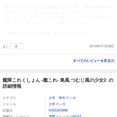
戦闘シーンの迫力と言うか動きがなくて辛い。島風の速さがあ
まり感じられず、常にもにょもにょした気持ちになります。
サービスシーン多目なのはある意味正しいのですが、多過ぎる
ために色々と気になるところも見えてしまったり。
…朝潮がヒロインなのは凄く嬉しいんですけどねぇ…。
2015年07月09日
0
すべてのレビューを見る(
1
)
艦隊これくしょん -艦これ- 島風 つむじ風の少女2 の
詳細情報
カテゴリ
少年・青年マンガ
ジャンル
少年マンガ
出版社
KADOKAWA
掲載誌・レーベル
電撃コミックスNEXT