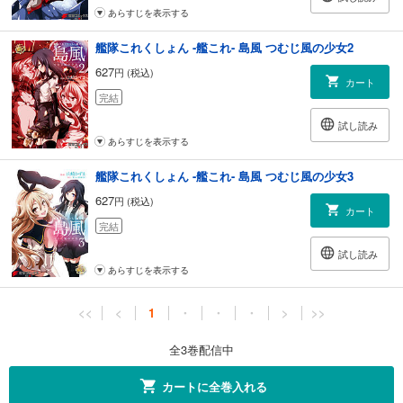
あらすじを表示する
艦隊これくしょん -艦これ- 島風 つむじ風の少女2
627
円 (税込)
カート
完結
試し読み
あらすじを表示する
艦隊これくしょん -艦これ- 島風 つむじ風の少女3
627
円 (税込)
カート
完結
試し読み
あらすじを表示する
<<
<
1
・
・
・
>
>>
全3巻配信中
カートに全巻入れる