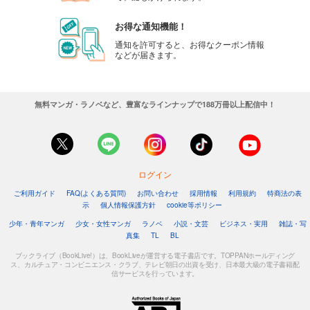
お得な通知機能！
通知を許可すると、お得なクーポン情報
などが届きます。
無料マンガ・ラノベなど、豊富なラインナップで188万冊以上配信中！
ログイン
ご利用ガイド
FAQ(よくある質問)
お問い合わせ
採用情報
利用規約
特商法の表
示
個人情報保護方針
cookie等ポリシー
少年・青年マンガ
少女・女性マンガ
ラノベ
小説・文芸
ビジネス・実用
雑誌・写
真集
TL
BL
ブックライブ（BookLive!）は、BookLiveが運営する電子書店です。TOPPANホールディング
ス、カルチュア・コンビニエンス・クラブ、テレビ朝日の出資を受け、日本最大級の電子書籍配
信サービスを行っています。