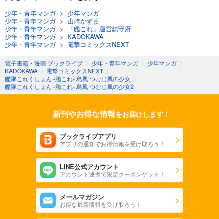
少年・青年マンガ
>
少年マンガ
少年・青年マンガ
>
山崎かずま
少年・青年マンガ
>
「艦これ」運営鎮守府
少年・青年マンガ
>
KADOKAWA
少年・青年マンガ
>
電撃コミックスNEXT
電子書籍・漫画 ブックライブ
〉
少年・青年マンガ
〉
少年マンガ
〉
KADOKAWA
〉
電撃コミックスNEXT
〉
艦隊これくしょん -艦これ- 島風 つむじ風の少女
〉
艦隊これくしょん -艦これ- 島風 つむじ風の少女2
新刊やお得な情報
をお届けします！
ブックライブアプリ
アプリの通知でお得情報を受け取ろう！
LINE公式アカウント
アカウント連携で限定クーポンゲット！
メールマガジン
お得な最新情報を受け取ろう！