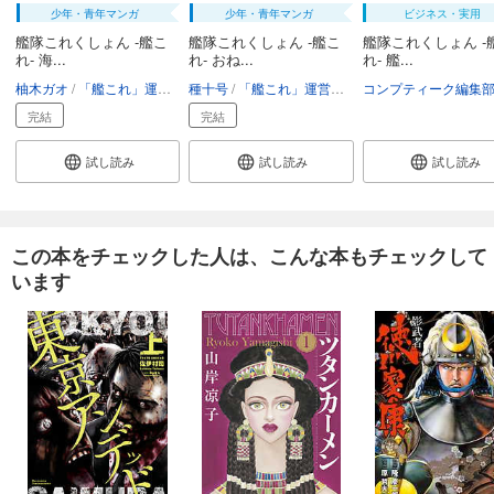
少年・青年マンガ
少年・青年マンガ
ビジネス・実用
艦隊これくしょん -艦こ
艦隊これくしょん -艦こ
艦隊これくしょん ‐
れ- 海...
れ- おね...
れ‐ 艦...
柚木ガオ
「艦これ」運営鎮守府
種十号
C2機関
「艦これ」運営鎮守府
コンプティーク編集
完結
完結
試し読み
試し読み
試し読み
この本をチェックした人は、こんな本もチェックして
います