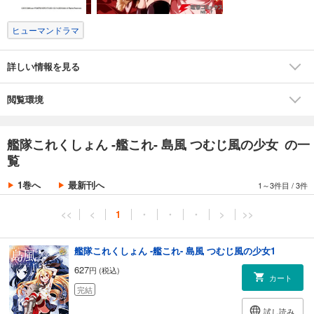
ヒューマンドラマ
詳しい情報を見る
閲覧環境
艦隊これくしょん -艦これ- 島風 つむじ風の少女 の一
覧
1巻へ
最新刊へ
1～3件目
/
3件
<<
<
1
・
・
・
>
>>
艦隊これくしょん -艦これ- 島風 つむじ風の少女1
627
円 (税込)
カート
完結
試し読み