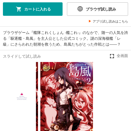
カートに入れる
ブラウザ試し読み
アプリ試し読みはこちら
ブラウザゲーム『艦隊これくしょん -艦これ-』のなかで、随一の人気を誇
る「駆逐艦・島風」を主人公とした公式コミック。謎の深海棲艦「レ
級」にさらわれた朝潮を救うため、島風たちがとった作戦とは――？
スライドして試し読み
全画面