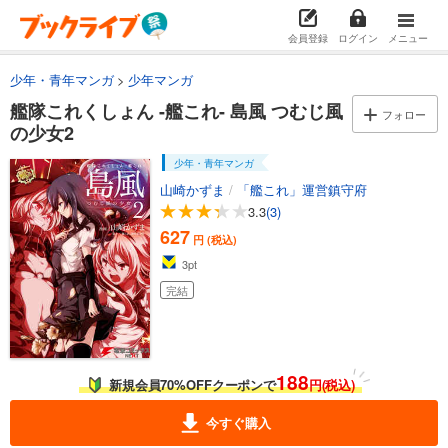
会員登録
ログイン
メニュー
少年・青年マンガ
少年マンガ
艦隊これくしょん -艦これ- 島風 つむじ風
フォロー
の少女2
少年・青年マンガ
山崎かずま
/
「艦これ」運営鎮守府
3.3
(3)
627
円 (税込)
3
pt
完結
188
新規会員70%OFFクーポンで
円(税込)
今すぐ購入