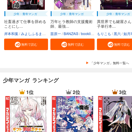
少年・青年マンガ
少年・青年マンガ
少年・青年マンガ
社畜過ぎて仕事を辞める
万年ヒラ教師の支援魔術
異世界でも鍵屋さん
ことにし...
師、最強...
子単行本...
岸本和葉
みよしふるまち
booklistaSTUDIO
苗原一
BANZAI3
booklistaSTUDIO
もりこも
黒六
如月
無料で読む
無料で読む
無料で読む
「少年マンガ」無料一覧へ
少年マンガ ランキング
1位
2位
3位