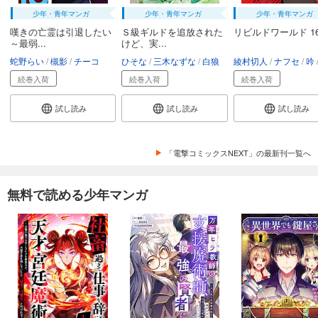
少年・青年マンガ
少年・青年マンガ
少年・青年マンガ
嘆きの亡霊は引退したい
Ｓ級ギルドを追放された
リビルドワールド 1
～最弱...
けど、実...
蛇野らい
槻影
チーコ
ひそな
三木なずな
白狼
綾村切人
ナフセ
吟
続巻入荷
続巻入荷
続巻入荷
試し読み
試し読み
試し読み
「電撃コミックスNEXT」の最新刊一覧へ
無料で読める少年マンガ