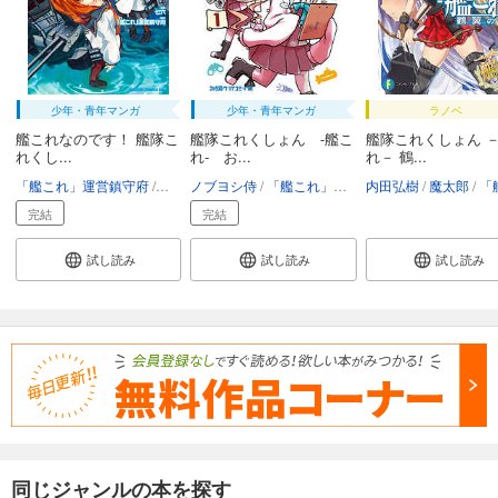
少年・青年マンガ
少年・青年マンガ
ラノベ
艦これなのです！ 艦隊こ
艦隊これくしょん -艦こ
艦隊これくしょん 
れくし...
れ- お...
れ－ 鶴...
「艦これ」運営鎮守府
七六
ノブヨシ侍
「艦これ」運営鎮守府
内田弘樹
魔太郎
「艦これ」運営
完結
完結
試し読み
試し読み
試し読み
同じジャンルの本を探す