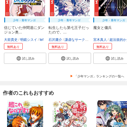
少年・青年マンガ
少年・青年マンガ
少年・青年マンガ
信じていた仲間達にダン
転生したら第七王子だっ
魔女と傭兵
ジョン奥...
たので、...
大前貴史
明鏡シスイ
tef
石沢庸介
謙虚なサークル
メル。
宮木真人
超法規的かえ
無料あり
無料あり
無料あり
試し読み
試し読み
試し読み
「少年マンガ」ランキングの一覧へ
作者のこれもおすすめ