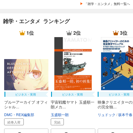
「雑学・エンタメ」無料一覧へ
雑学・エンタメ ランキング
1位
2位
3位
ビジネス・実用
ビジネス・実用
ビジネス・実用
ブルーアーカイブ オフィ
宇宙戦艦ヤマト 玉盛順一
映像クリエイターの
シャル...
朗メカ...
の完全独...
DMC・REX編集部
玉盛順一朗
リュドック
坂本千春
続巻入荷
完結