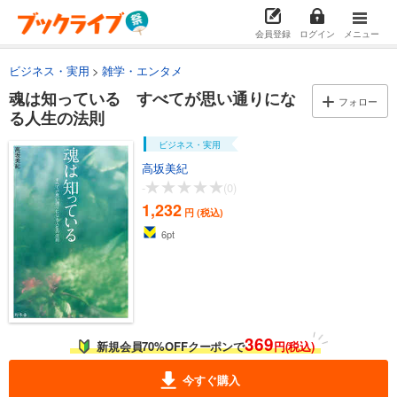
会員登録
ログイン
メニュー
ビジネス・実用
雑学・エンタメ
魂は知っている すべてが思い通りにな
フォロー
る人生の法則
ビジネス・実用
高坂美紀
-
(0)
1,232
円 (税込)
6
pt
369
新規会員70%OFFクーポンで
円(税込)
今すぐ購入