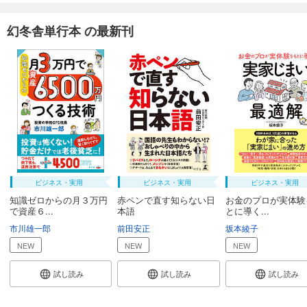
幻冬舎単行本 の最新刊
ビジネス・実用
ビジネス・実用
ビジネス・実用
知識ゼロからの月３万円
赤ペンで直す知らない日
お金のプロが実体験
で資産６...
本語
とに導く...
市川雄一郎
前田安正
坂本綾子
NEW
NEW
NEW
試し読み
試し読み
試し読み