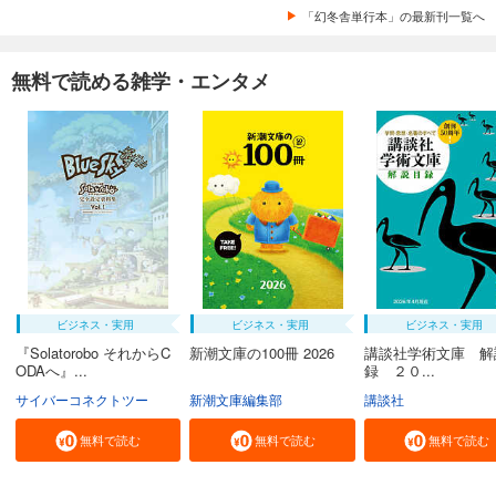
「幻冬舎単行本」の最新刊一覧へ
無料で読める雑学・エンタメ
ビジネス・実用
ビジネス・実用
ビジネス・実用
『Solatorobo それからC
新潮文庫の100冊 2026
講談社学術文庫 解
ODAへ』...
録 ２０...
サイバーコネクトツー
新潮文庫編集部
講談社
無料で読む
無料で読む
無料で読む