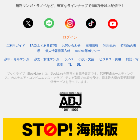
無料マンガ・ラノベなど、豊富なラインナップで188万冊以上配信中！
ログイン
ご利用ガイド
FAQ(よくある質問)
お問い合わせ
採用情報
利用規約
特商法の表
示
個人情報保護方針
cookie等ポリシー
少年・青年マンガ
少女・女性マンガ
ラノベ
小説・文芸
ビジネス・実用
雑誌・写
真集
TL
BL
ブックライブ（BookLive!）は、BookLiveが運営する電子書店です。TOPPANホールディング
ス、カルチュア・コンビニエンス・クラブ、テレビ朝日の出資を受け、日本最大級の電子書籍配
信サービスを行っています。