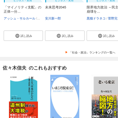
ビジネス・実用
ビジネス・実用
ビジネス・実用
「マイノリティ支配」の
未来思考2045
限界地方政治 ～民
正体―分...
崩壊を...
アッシュ・サルカール
町田敦夫
安川新一郎
黒猫ドラネコ
菅野完
試し読み
試し読み
試し読み
「社会・政治」ランキングの一覧へ
佐々木信夫 のこれもおすすめ