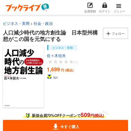
会員登録
ログイン
メニュー
ビジネス・実用
社会・政治
人口減少時代の地方創生論 日本型州構
フォロー
想がこの国を元気にする
ビジネス・実用
佐々木信夫
-
(0)
1,699
円 (税込)
8
pt
509
新規会員70%OFFクーポンで
円(税込)
今すぐ購入