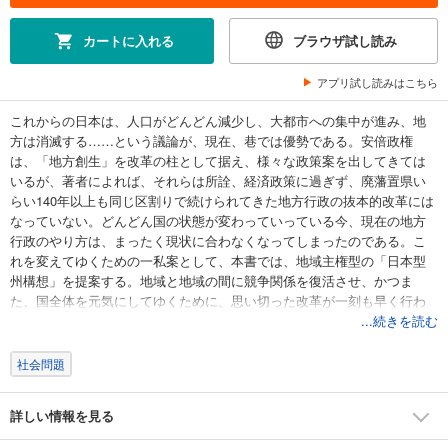
カートに入れる
ブラウザ試し読み
アプリ試し読みはこちら
これからの日本は、人口がどんどん減少し、大都市への集中が進み、地
方は消滅する……という議論が、現在、巷では優勢である。安倍政権
は、「地方創生」を改革の柱として据え、様々な政策案を出してきては
いるが、著者によれば、それらは所詮、経済政策に過ぎず、廃藩置県い
らい140年以上も同じ区割りで続けられてきた地方行政の抜本的改革には
なっていない。どんどん国の状態が変わっていっている今、現在の地方
行政のやり方は、まったく現状に合わなくなってしまったのである。こ
れを変えてゆくための一私案として、本書では、地域主権型の「日本型
州構想」を提案する。地域と地域の間に競争関係を復活させ、かつま
た、国全体を元気にしてゆくために、思い切った改革が一刻も早く行わ
れなければならない。日本国民の行くべき道の一つのモデルを示した、
...続きを読む
地方行政・自治論の第一人者による、渾身の一冊である。
社会問題
詳しい情報を見る