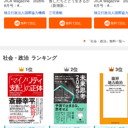
JICA Magazine 2026年
推したちとどう生きるか
JICA Magazine 2
8月号：#...
（新潮新...
6月号：#...
独立行政法人国際協力機構
三宅香帆
独立行政法人国際協
無料で読む
無料で読む
無料で読む
「社会・政治」無料一覧へ
社会・政治 ランキング
1位
2位
3位