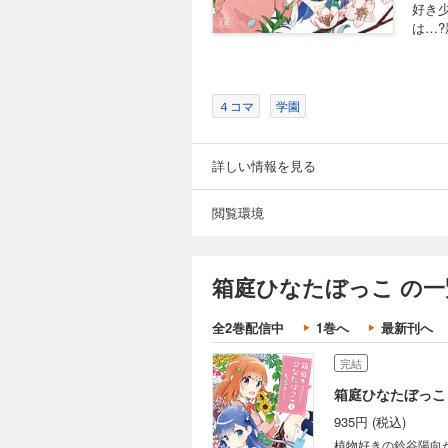
好き
は…
４コマ
学園
詳しい情報を見る
閲覧環境
箱庭ひなたぼっこ の一
全2巻配信中
1巻へ
最新刊へ
完結
箱庭ひなたぼっこ
935円 (税込)
植物好きの鈴谷陽向