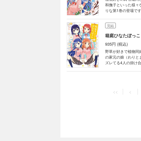
和撫子といった様々
りな第1巻の登場です
完結
箱庭ひなたぼっこ
935円 (税込)
野草が好きで植物同
の家元の娘（わりと
ズレてる4人の掛け
<<
<