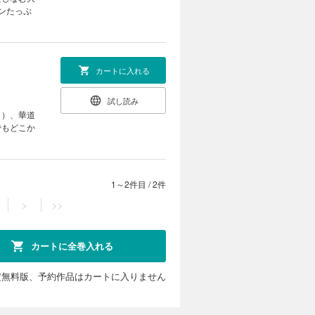
ンたっぷ
カートに入れる
試し読み
き）、華道
でもどこか
1～2件目
/
2件
>
>>
カートに全巻入れる
定無料版、予約作品はカートに入りません