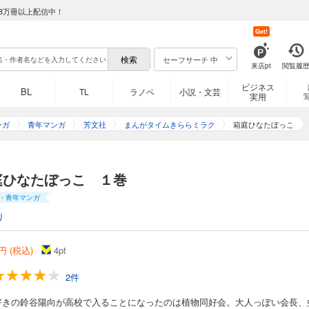
8万冊以上配信中！
Get!
セーフサーチ 中
来店pt
閲覧履
ビジネス
BL
TL
ラノベ
小説・文芸
実用
ンガ
青年マンガ
芳文社
まんがタイムきららミラク
箱庭ひなたぼっこ
庭ひなたぼっこ １巻
・青年マンガ
り
円 (税込)
4
pt
2件
好きの鈴谷陽向が高校で入ることになったのは植物同好会。大人っぽい会長、