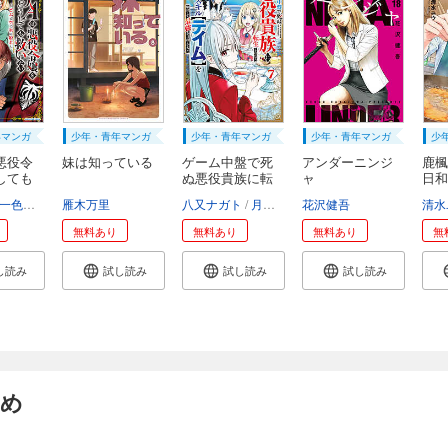
年マンガ
少年・青年マンガ
少年・青年マンガ
少年・青年マンガ
少
悪役令
妹は知っている
ゲーム中盤で死
アンダーニンジ
鹿楓
しても
ぬ悪役貴族に転
ャ
日和
生...
一色孝太郎
雁木万里
Parum
八又ナガト
月山可也
花沢健吾
清水
無料あり
無料あり
無料あり
無
し読み
試し読み
試し読み
試し読み
すめ