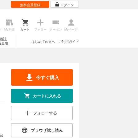
無料会員登録
ログイン
歴
My本棚
カート
フォロー
クーポン
Myページ
雑誌
はじめての方へ
ご利用ガイド
写真集
今すぐ購入
カートに入れる
フォローする
ブラウザ試し読み
虫