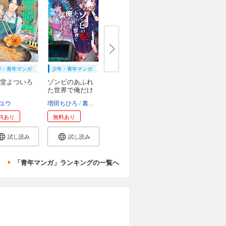
年・青年マンガ
少年・青年マンガ
堂よついろ
ゾンビのあふれ
た世界で俺だけ
が...
ユウ
増田ちひろ
裏地ろくろ
料あり
無料あり
試し読み
試し読み
「青年マンガ」ランキングの一覧へ