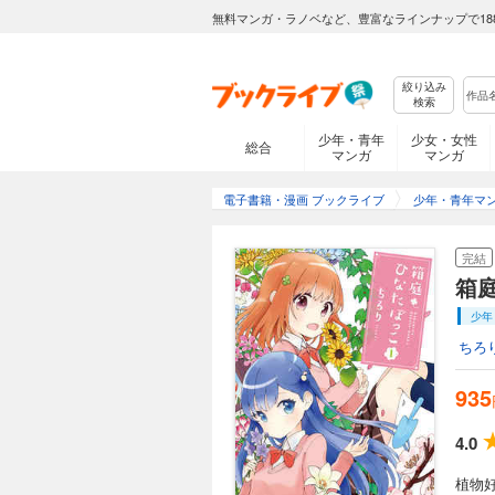
無料マンガ・ラノベなど、豊富なラインナップで18
絞り込み
検索
少年・青年
少女・女性
総合
マンガ
マンガ
電子書籍・漫画 ブックライブ
少年・青年マ
完結
箱
少年
ちろ
935
4.0
植物