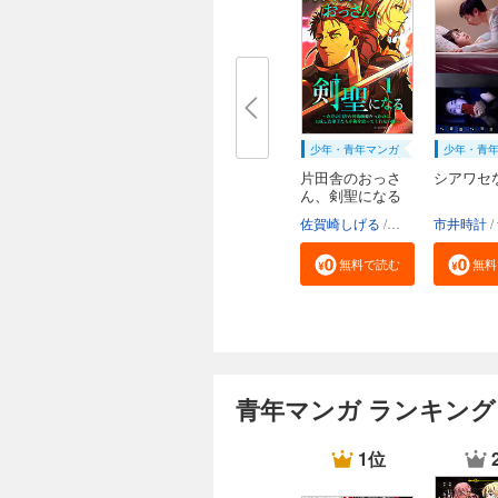
少年・青年マンガ
少年・青
片田舎のおっさ
シアワセ
ん、剣聖になる
～...
佐賀崎しげる
乍藤和樹
市井時計
鍋島テ
無料で読む
無料
青年マンガ ランキング
1位