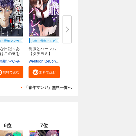
年・青年マンガ
少年・青年マンガ
な日記～あ
制服とハーレム
はこの謎を
【タテヨミ】
奈樹
やがみ
WebtoonKoiContent
無料で読む
無料で読む
「青年マンガ」無料一覧へ
6位
7位