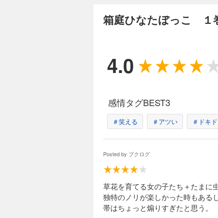
箱庭ひなたぼっこ １
4.0
感情タグBEST3
＃笑える
＃アツい
＃ドキド
Posted by
ブクログ
草花を育てる女の子たち＋たまに
独特のノリが楽しかった時もある
帯はちょっと煽りすぎたと思う。