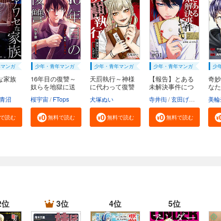
年マンガ
少年・青年マンガ
少年・青年マンガ
少年・青年マンガ
少
な家族
16年目の復讐～
天罰執行～神様
【報告】とある
奇妙
奴らを地獄に送
に代わって復讐
未解決事件につ
なた
る...
し...
い...
解...
ツヒロ
青沼
桜宇宙
FTops
犬塚ぬい
寺井衒
玄田げんた
美輪
で読む
無料で読む
無料で読む
無料で読む
2位
3位
4位
5位