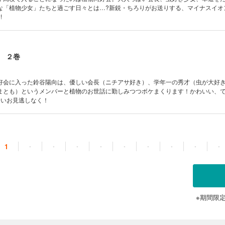
な「植物少女」たちと過ごす日々とは…?新鋭・ちろりがお送りする、マイナスイオ
!
 ２巻
好会に入った鈴谷陽向は、優しい会長（ニチアサ好き）、学年一の秀才（虫が大好
まとも）というメンバーと植物のお世話に勤しみつつボケまくります！かわいい、
合いお見逃しなく！
1
・
・
・
・
・
・
・
・
・
※期間限