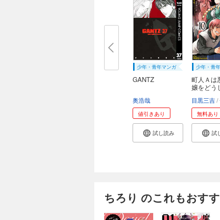
少年・青年マンガ
少年・青
GANTZ
町人Ａは
嬢をどう
救...
奥浩哉
目黒三吉
値引きあり
無料あり
試し読み
試
ちろり のこれもおす