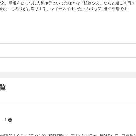
少女、華道をたしなむ大和撫子といった様々な「植物少女」たちと過ごす日々
?新鋭・ちろりがお送りする、マイナスイオンたっぷりな第1巻の登場です!
覧
 １巻
が高校で入ることになったのは植物同好会。大人っぽい会長、虫好き少女、華道を