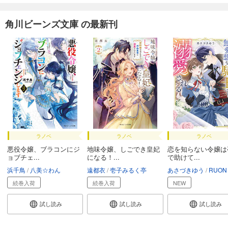
角川ビーンズ文庫 の最新刊
ラノベ
ラノベ
ラノベ
悪役令嬢、ブラコンにジ
地味令嬢、しごでき皇妃
恋を知らない令嬢は
ョブチェ...
になる！...
で助けて...
浜千鳥
八美☆わん
遠都衣
壱子みるく亭
あさづきゆう
RUON
続巻入荷
続巻入荷
NEW
試し読み
試し読み
試し読み