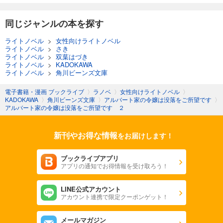
同じジャンルの本を探す
ライトノベル
>
女性向けライトノベル
ライトノベル
>
さき
ライトノベル
>
双葉はづき
ライトノベル
>
KADOKAWA
ライトノベル
>
角川ビーンズ文庫
電子書籍・漫画 ブックライブ
〉
ラノベ
〉
女性向けライトノベル
〉
KADOKAWA
〉
角川ビーンズ文庫
〉
アルバート家の令嬢は没落をご所望です
〉
アルバート家の令嬢は没落をご所望です ２
新刊やお得な情報
をお届けします！
ブックライブアプリ
アプリの通知でお得情報を受け取ろう！
LINE公式アカウント
アカウント連携で限定クーポンゲット！
メールマガジン