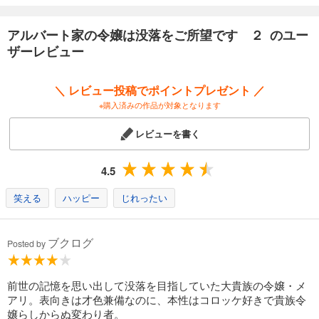
アルバート家の令嬢は没落をご所望です ２ のユー
ザーレビュー
＼ レビュー投稿でポイントプレゼント ／
※購入済みの作品が対象となります
レビューを書く
4.5
笑える
ハッピー
じれったい
ブクログ
Posted by
前世の記憶を思い出して没落を目指していた大貴族の令嬢・メ
アリ。表向きは才色兼備なのに、本性はコロッケ好きで貴族令
嬢らしからぬ変わり者。