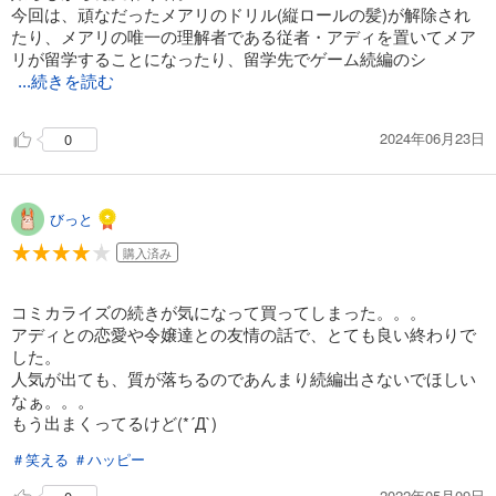
今回は、頑なだったメアリのドリル(縦ロールの髪)が解除され
たり、メアリの唯一の理解者である従者・アディを置いてメア
リが留学することになったり、留学先でゲーム続編のシ
...続きを読む
2024年06月23日
0
びっと
購入済み
コミカライズの続きが気になって買ってしまった。。。
アディとの恋愛や令嬢達との友情の話で、とても良い終わりで
した。
人気が出ても、質が落ちるのであんまり続編出さないでほしい
なぁ。。。
もう出まくってるけど(*´Д`)
＃笑える
＃ハッピー
2022年05月09日