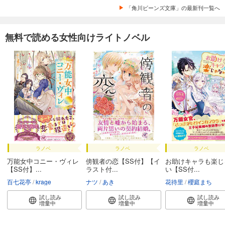
「角川ビーンズ文庫」の最新刊一覧へ
無料で読める女性向けライトノベル
ラノベ
ラノベ
ラノベ
万能女中コニー・ヴィレ
傍観者の恋【SS付】【イ
お助けキャラも楽じ
【SS付】...
ラスト付...
い【SS付...
百七花亭
krage
ナツ
あき
花待里
櫻庭まち
試し読み
試し読み
試し読み
増量中
増量中
増量中