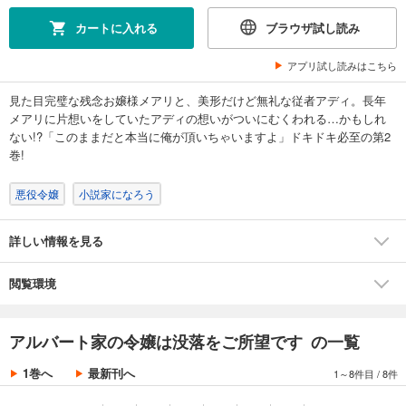
カートに入れる
ブラウザ試し読み
アプリ試し読みはこちら
見た目完璧な残念お嬢様メアリと、美形だけど無礼な従者アディ。長年
メアリに片想いをしていたアディの想いがついにむくわれる…かもしれ
ない!?「このままだと本当に俺が頂いちゃいますよ」ドキドキ必至の第2
巻!
悪役令嬢
小説家になろう
詳しい情報を見る
閲覧環境
アルバート家の令嬢は没落をご所望です の一覧
1巻へ
最新刊へ
1～8件目
/
8件