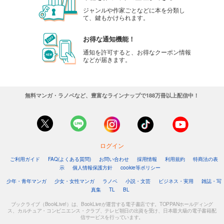
ジャンルや作家ごとなどに本を分類し
て、鍵もかけられます。
お得な通知機能！
通知を許可すると、お得なクーポン情報
などが届きます。
無料マンガ・ラノベなど、豊富なラインナップで188万冊以上配信中！
ログイン
ご利用ガイド
FAQ(よくある質問)
お問い合わせ
採用情報
利用規約
特商法の表
示
個人情報保護方針
cookie等ポリシー
少年・青年マンガ
少女・女性マンガ
ラノベ
小説・文芸
ビジネス・実用
雑誌・写
真集
TL
BL
ブックライブ（BookLive!）は、BookLiveが運営する電子書店です。TOPPANホールディング
ス、カルチュア・コンビニエンス・クラブ、テレビ朝日の出資を受け、日本最大級の電子書籍配
信サービスを行っています。