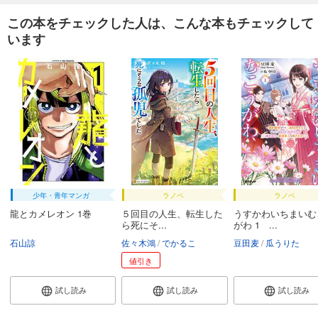
この本をチェックした人は、こんな本もチェックして
います
少年・青年マンガ
ラノベ
ラノベ
龍とカメレオン 1巻
５回目の人生、転生した
うすかわいちまいむ
ら死にそ...
がわ 1 ...
石山諒
佐々木鴻
でかるこ
豆田麦
瓜うりた
値引き
試し読み
試し読み
試し読み