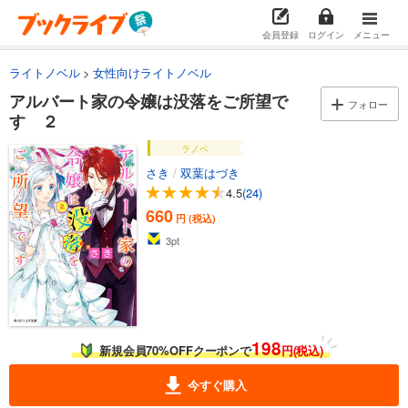
会員登録
ログイン
メニュー
ライトノベル
女性向けライトノベル
アルバート家の令嬢は没落をご所望で
フォロー
す ２
ラノベ
さき
/
双葉はづき
4.5
(24)
660
円 (税込)
3
pt
198
新規会員70%OFFクーポンで
円(税込)
今すぐ購入