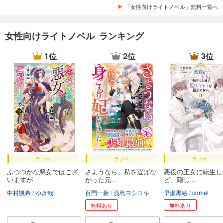
「女性向けライトノベル」無料一覧へ
女性向けライトノベル ランキング
1位
2位
3位
ラノベ
ラノベ
ラノベ
ふつつかな悪女ではござ
さようなら、私を選ばな
悪役の王女に転生し
いますが
かった元...
ど、隠し...
中村颯希
ゆき哉
百門一新
浅島ヨシユキ
早瀬黒絵
comet
無料あり
無料あり