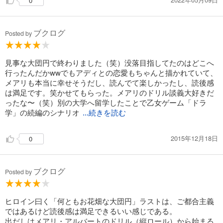
0
ブクログ
Posted by
見事な大団円で終わりました（笑）没落目指してたのはどこへ
行ったんだかwwでもアディとの恋愛もちゃんと描かれていて、
メアリも本当に幸せそうだし、読んでて楽しかったし、読後感
は満足です。笑かせてもらった。メアリのドリル談義大好きだ
ったな〜（笑）別の大学へ留学したことで乙女ゲーム「ドラ
学」の続編のシナリオ
...続きを読む
2015年12月18日
0
ブクログ
Posted by
ヒロイン曰く「何ともお花畑な大団円」ラストは、ご都合主義
ではあるけど読後感は満足できるいい感じである。
出だしはメアリ・アルバートのドリル（縦ロール）から始まる