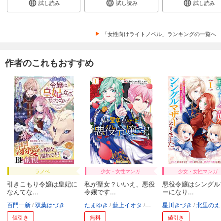
試し読み
試し読み
試し読み
「女性向けライトノベル」ランキングの一覧へ
作者のこれもおすすめ
ラノベ
少女・女性マンガ
少女・女性マンガ
引きこもり令嬢は皇妃に
私が聖女？いいえ、悪役
悪役令嬢はシングル
なんてな...
令嬢です...
ーになり...
百門一新
双葉はづき
たまゆき
藍上イオタ
双葉はづき
星川きづき
北里のえ
値引き
無料
値引き