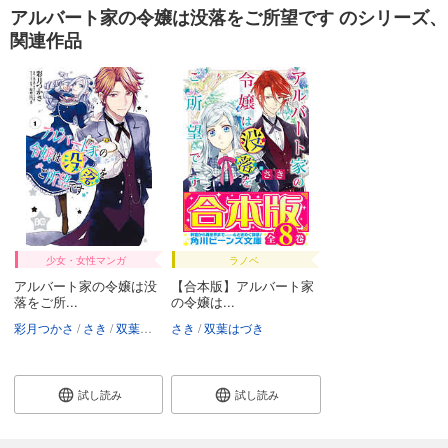
アルバート家の令嬢は没落をご所望です のシリーズ、
関連作品
少女・女性マンガ
ラノベ
アルバート家の令嬢は没
【合本版】アルバート家
落をご所...
の令嬢は...
彩月つかさ
さき
双葉はづき
さき
双葉はづき
試し読み
試し読み