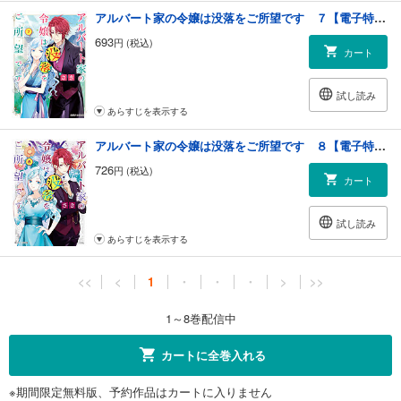
アルバート家の令嬢は没落をご所望です ７【電子特典付き】
693
円 (税込)
カート
試し読み
あらすじを表示する
アルバート家の令嬢は没落をご所望です ８【電子特典付き】
726
円 (税込)
カート
試し読み
あらすじを表示する
<<
<
1
・
・
・
>
>>
1～8巻配信中
カートに全巻入れる
※期間限定無料版、予約作品はカートに入りません