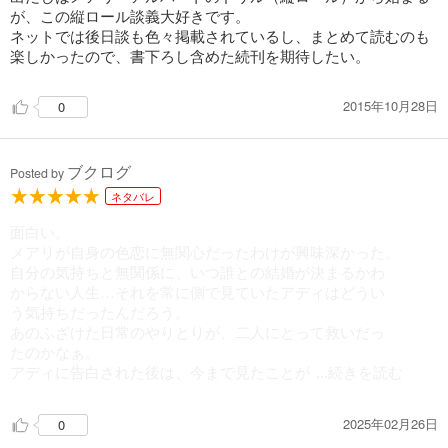
が、この縦ロール談義大好きです。
ネットでは後日談も色々掲載されているし、まとめて読むのも
楽しかったので、書下ろし含めた続刊を期待したい。
2015年10月28日
0
ブクログ
Posted by
ネタバレ
面白い。
メアリが自身の色恋に無関心だったわけが興味深かった。
自分の気持ちと無関係に、いつ誰との結婚が決まるかわ
からない人生…それを常に側で見ていたアディはどうい
う気持ちだったんだろう。
あのふざけた日常のやりとりが、二人にとって救いだっ
たのかなぁ。
アディに告白された後は、今まで見たことが
...続きを読む
2025年02月26日
0