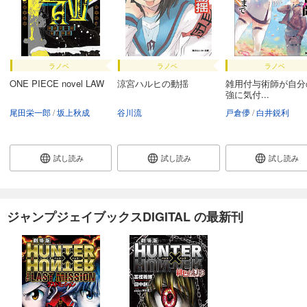
ラノベ
ラノベ
ラノベ
ONE PIECE novel LAW
涼宮ハルヒの動揺
雑用付与術師が自分
強に気付...
尾田栄一郎
坂上秋成
谷川流
戸倉儚
白井鋭利
試し読み
試し読み
試し読み
ジャンプジェイブックスDIGITAL の最新刊