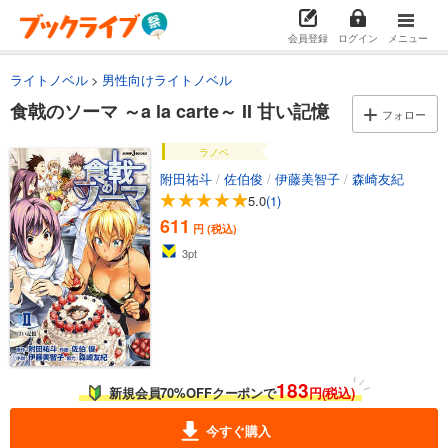
会員登録
ログイン
メニュー
ライトノベル
男性向けライトノベル
食戟のソーマ ～a la carte～ II 甘い記憶
フォロー
ラノベ
附田祐斗
/
佐伯俊
/
伊藤美智子
/
森崎友紀
5.0
(1)
611
円 (税込)
3
pt
183
新規会員70%OFFクーポンで
円(税込)
今すぐ購入