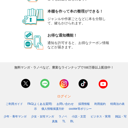
本棚を作って本の整理ができる！
ジャンルや作家ごとなどに本を分類し
て、鍵もかけられます。
お得な通知機能！
通知を許可すると、お得なクーポン情報
などが届きます。
無料マンガ・ラノベなど、豊富なラインナップで188万冊以上配信中！
ログイン
ご利用ガイド
FAQ(よくある質問)
お問い合わせ
採用情報
利用規約
特商法の表
示
個人情報保護方針
cookie等ポリシー
少年・青年マンガ
少女・女性マンガ
ラノベ
小説・文芸
ビジネス・実用
雑誌・写
真集
TL
BL