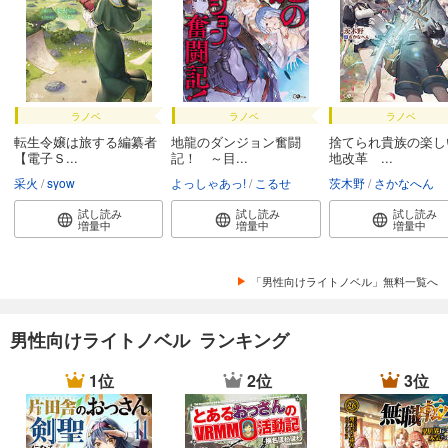
ラノベ
ラノベ
ラノベ
転生令嬢は旅する編纂者
地龍のダンジョン奮闘
捨てられ貴族の楽し
【電子Ｓ...
記！ ～目...
地改革 ...
采火
syow
よっしゃあっ!
こるせ
茨木野
さかなへん
試し読み
試し読み
試し読み
増量中
増量中
増量中
「男性向けライトノベル」無料一覧へ
男性向けライトノベル ランキング
1位
2位
3位