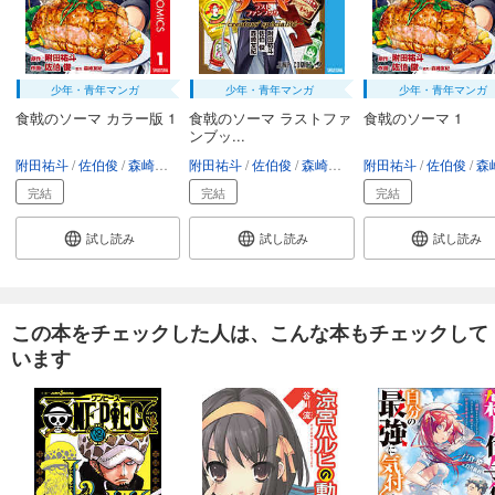
少年・青年マンガ
少年・青年マンガ
少年・青年マンガ
食戟のソーマ カラー版 1
食戟のソーマ ラストファ
食戟のソーマ 1
ンブッ...
附田祐斗
佐伯俊
森崎友紀
附田祐斗
佐伯俊
森崎友紀
附田祐斗
佐伯俊
森崎
完結
完結
完結
試し読み
試し読み
試し読み
この本をチェックした人は、こんな本もチェックして
います