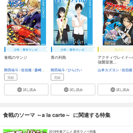
少年・青年マンガ
少年・青年マンガ
ラノベ
食戟のサンジ
青の列島
アクティヴレイド―
強襲室第...
附田祐斗
佐伯俊
森崎友紀
附田祐斗
尾田栄一郎
ひらけい
山本カズヨシ
佐伯俊
完結
完結
試し読み
試し読み
試し読み
食戟のソーマ ～a la carte～ に関連する特集
2018年春アニメ 原作ラノベ特集