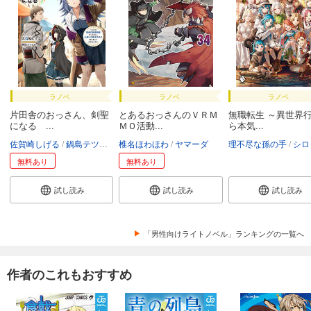
ラノベ
ラノベ
ラノベ
片田舎のおっさん、剣聖
とあるおっさんのＶＲＭ
無職転生 ～異世界
になる ...
ＭＯ活動...
ら本気...
佐賀崎しげる
鍋島テツヒロ
椎名ほわほわ
ヤマーダ
理不尽な孫の手
シロ
無料あり
無料あり
試し読み
試し読み
試し読み
「男性向けライトノベル」ランキングの一覧へ
作者のこれもおすすめ