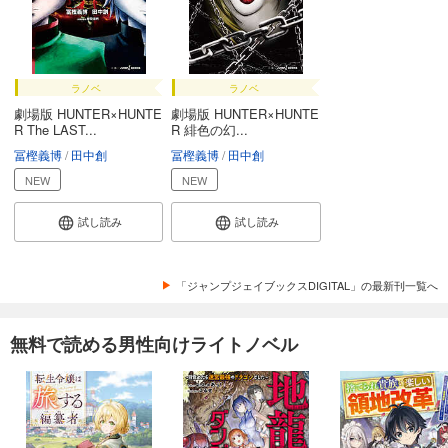
ラノベ
ラノベ
劇場版 HUNTER×HUNTE
劇場版 HUNTER×HUNTE
R The LAST...
R 緋色の幻...
冨樫義博
田中創
冨樫義博
田中創
NEW
NEW
試し読み
試し読み
「ジャンプジェイブックスDIGITAL」の最新刊一覧へ
無料で読める男性向けライトノベル