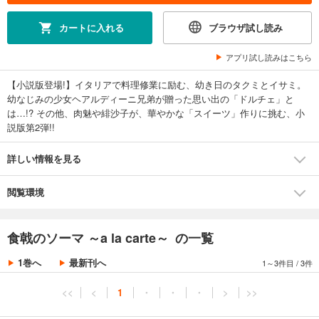
カートに入れる
ブラウザ試し読み
アプリ試し読みはこちら
【小説版登場!】イタリアで料理修業に励む、幼き日のタクミとイサミ。
幼なじみの少女ヘアルディーニ兄弟が贈った思い出の「ドルチェ」と
は…!? その他、肉魅や緋沙子が、華やかな「スイーツ」作りに挑む、小
説版第2弾!!
詳しい情報を見る
閲覧環境
食戟のソーマ ～a la carte～ の一覧
1巻へ
最新刊へ
1～3件目
/
3件
<<
<
1
・
・
・
>
>>