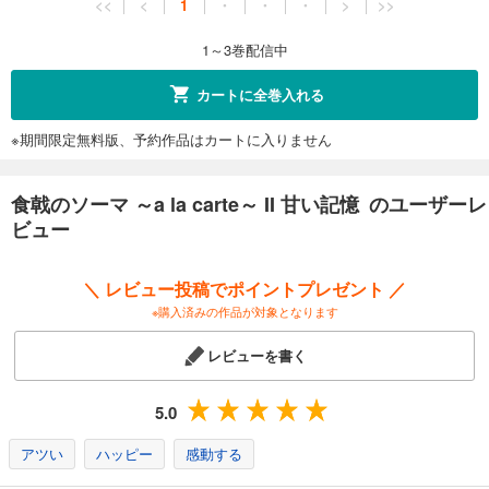
<<
<
1
・
・
・
>
>>
1～3巻配信中
カートに全巻入れる
※期間限定無料版、予約作品はカートに入りません
食戟のソーマ ～a la carte～ II 甘い記憶 のユーザーレ
ビュー
＼ レビュー投稿でポイントプレゼント ／
※購入済みの作品が対象となります
レビューを書く
5.0
アツい
ハッピー
感動する