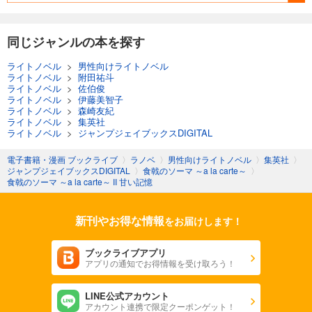
同じジャンルの本を探す
ライトノベル
>
男性向けライトノベル
ライトノベル
>
附田祐斗
ライトノベル
>
佐伯俊
ライトノベル
>
伊藤美智子
ライトノベル
>
森崎友紀
ライトノベル
>
集英社
ライトノベル
>
ジャンプジェイブックスDIGITAL
電子書籍・漫画 ブックライブ
〉
ラノベ
〉
男性向けライトノベル
〉
集英社
〉
ジャンプジェイブックスDIGITAL
〉
食戟のソーマ ～a la carte～
〉
食戟のソーマ ～a la carte～ II 甘い記憶
新刊やお得な情報
をお届けします！
ブックライブアプリ
アプリの通知でお得情報を受け取ろう！
LINE公式アカウント
アカウント連携で限定クーポンゲット！