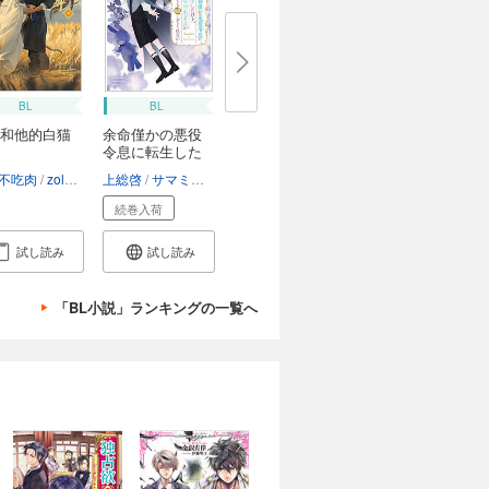
BL
BL
和他的白猫
余命僅かの悪役
令息に転生した
け...
不吃肉
zolaida
石原理夏
上総啓
サマミヤアカザ
続巻入荷
試し読み
試し読み
「BL小説」ランキングの一覧へ