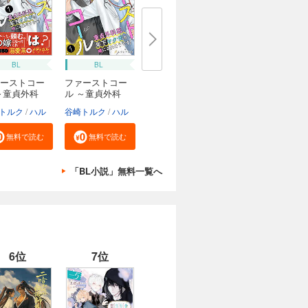
BL
BL
ーストコー
ファーストコー
～童貞外科
ル ～童貞外科
医...
トルク
ハル
谷崎トルク
ハル
無料で読む
無料で読む
「BL小説」無料一覧へ
6位
7位