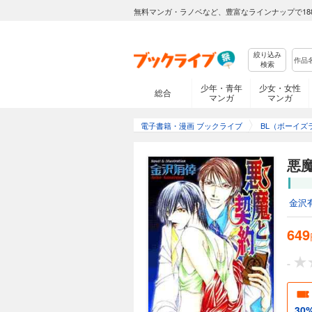
無料マンガ・ラノベなど、豊富なラインナップで18
絞り込み
検索
少年・青年
少女・女性
総合
マンガ
マンガ
電子書籍・漫画 ブックライブ
BL（ボーイズ
悪
金沢
649
-
30