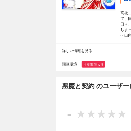
高校
て、
日々
しま
へ出
詳しい情報を見る
閲覧環境
注意事項あり
悪魔と契約 のユーザー
-