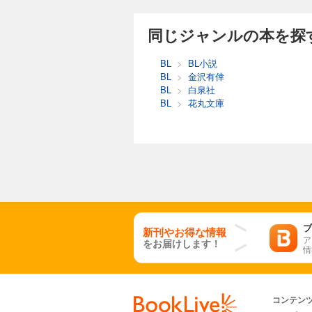
同じジャンルの本を探
BL
>
BL小説
BL
>
金沢有倖
BL
>
白泉社
BL
>
花丸文庫
ブ
新刊やお得な情報
ア
をお届けします！
情
コンテン