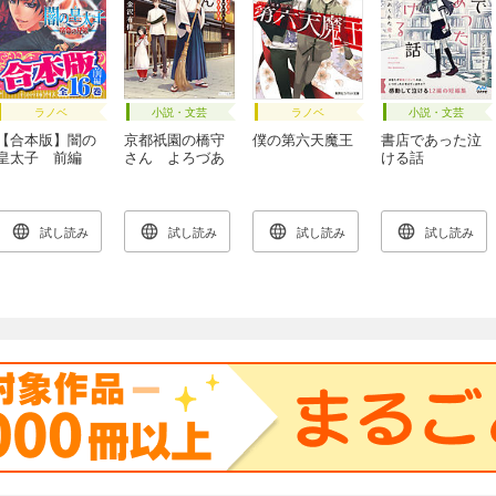
ラノベ
小説・文芸
ラノベ
小説・文芸
【合本版】闇の
京都祇園の橋守
僕の第六天魔王
書店であった泣
皇太子 前編
さん よろづあ
ける話
16巻
やかしごと承り
ます
試し読み
試し読み
試し読み
試し読み