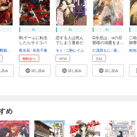
BL
BL
BL
BLゲームに転生
恋する人は死ん
Ω令息は、αの旦
二哈
したらサイコパ
でしまう運命だ
那様の溺愛をま...
師尊
ス...
か...
鄭穎馨
日出的小太陽
夜光花
奈良千春
モト
二駒レイム
仁茂田もに
凩はとば
肉包
無料あり
NEW
完結
し読み
試し読み
試し読み
試し読み
すめ