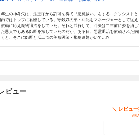
二年生の神斗矢は、法王庁から許可を得て『悪魔祓い』をするエクソシストと
国内ではトップに君臨している。守銭奴の弟・斗記をマネージャーとして従え
、依頼に応え魔物退治をしていた。それと並行して、斗矢は二年前に姿を消し
った恩人でもある師匠を探していたのだが、ある日、悪霊退治を依頼された病
向くと、そこに師匠と瓜二つの美形医師・飛鳥邊翅がいて…!?
レビュー
＼ レビュ
※購