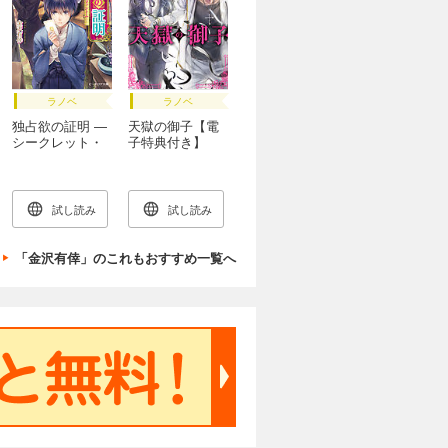
ラノベ
ラノベ
独占欲の証明 ―
天獄の御子【電
シークレット・
子特典付き】
ファントム―
試し読み
試し読み
「金沢有倖」のこれもおすすめ一覧へ