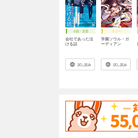
小説・文芸
ラノベ
会社であった泣
学園ソウル・ガ
ける話
ーディアン
ズ！？
試し読み
試し読み