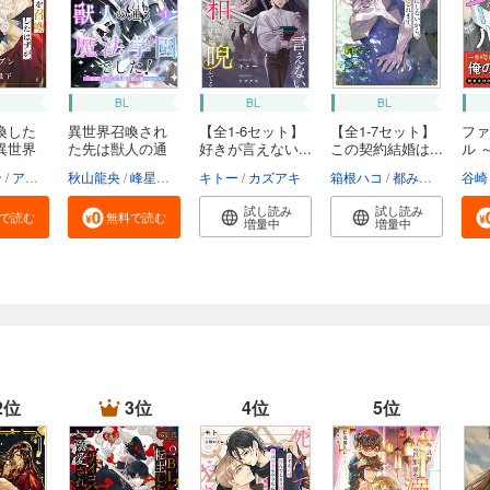
BL
BL
BL
喚した
異世界召喚され
【全1-6セット】
【全1-7セット】
ファ
異世界
た先は獣人の通
好きが言えない...
この契約結婚は...
ル 
う...
医...
ン
アヒル森下
秋山龍央
峰星ふる
キトー
カズアキ
箱根ハコ
都みめこ
谷崎
試し読み
試し読み
で読む
無料で読む
増量中
増量中
2位
3位
4位
5位