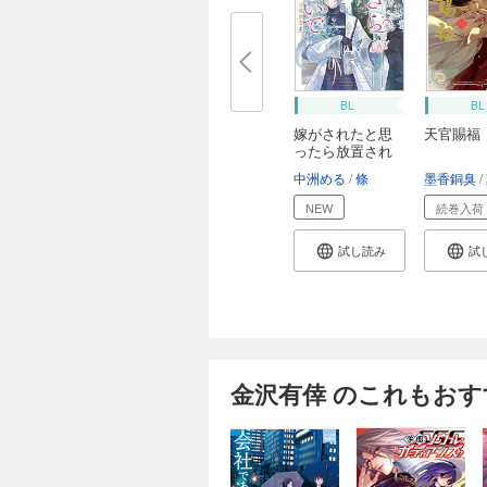
BL
BL
嫁がされたと思
天官賜福
ったら放置され
た...
中洲める
條
墨香銅臭
NEW
続巻入荷
試し読み
試
金沢有倖 のこれもおす