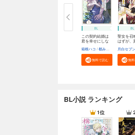
BL
BL
この契約結婚は
聖女を召
君を幸せにしな
はずが、
い...
の...
箱根ハコ
都みめこ
月白セブ
無料で読む
無料
BL小説 ランキング
1位