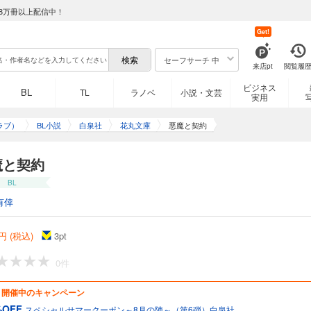
8万冊以上配信中！
Get!
セーフサーチ 中
来店pt
閲覧履
ビジネス
BL
TL
ラノベ
小説・文芸
実用
ラブ）
BL小説
白泉社
花丸文庫
悪魔と契約
魔と契約
BL
有倖
円 (税込)
3
pt
0件
開催中のキャンペーン
%OFF
スペシャルサマークーポン～8月の陣～（第6弾）白泉社