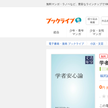
無料マンガ・ラノベなど、豊富なラインナップで18
絞り込み
検索
少年・青年
少女・女性
総合
マンガ
マンガ
電子書籍・漫画 ブックライブ
小説・文芸
無料
学
福沢
0
円 
-
この