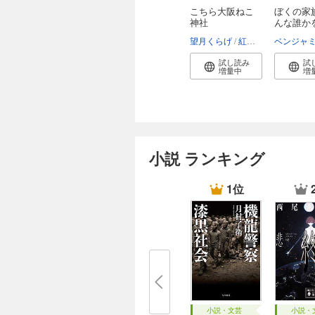
こちら大阪ねこ
ぼくの家
神社
んな誰か
て...
望月くらげ
紅木春
試し読み
試
増量中
増
小説 ランキング
1位
小説・文芸
小説・