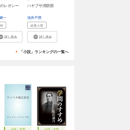
のレガシー
ハヤブサ消防団
瞬一
池井戸潤
EW
続巻入荷
試し読み
試し読み
「小説」ランキングの一覧へ
小説・文芸
小説・文芸