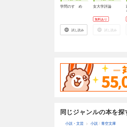
学問のすゝめ
女大学評論
無料あり
試し読み
試し読み
同じジャンルの本を探
小説・文芸
>
小説
/
青空文庫