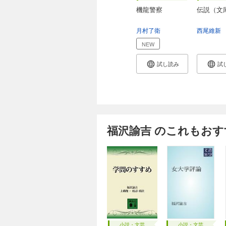
機龍警察
伝説（文
月村了衛
西尾維新
NEW
試し読み
試
福沢諭吉 のこれもおす
小説・文芸
小説・文芸