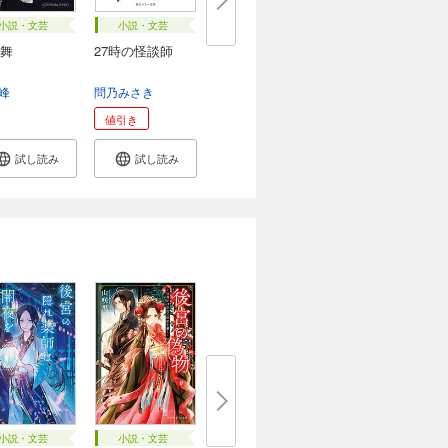
小説・文芸
小説・文芸
舞
27時の怪談師
峰
問乃みさき
値引き
試し読み
試し読み
小説・文芸
小説・文芸