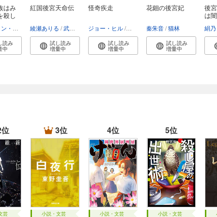
族はみ
紅国後宮天命伝
怪奇疾走
花鈿の後宮妃
後宮
を殺し
は闇
ベンジャミン・スティーヴンソン
綾瀬ありる
富永和子
武田ほたる
ジョー・ヒル
スティーヴン・キング
秦朱音
猫林
白石朗・
絹乃
し読み
試し読み
試し読み
試し読み
量中
増量中
増量中
増量中
2位
3位
4位
5位
文芸
小説・文芸
小説・文芸
小説・文芸