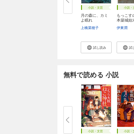
小説・文芸
小説・
月の森に、カミ
もっこす
よ眠れ
本築城始末
上橋菜穂子
伊東潤
試し読み
試
無料で読める 小説
小説・文芸
小説・