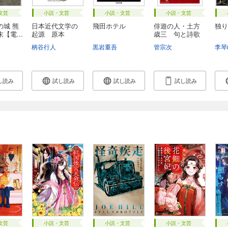
文芸
小説・文芸
小説・文芸
小説・文芸
の城 熊
日本近代文学の
飛田ホテル
俳遊の人・土方
独り
【電...
起源 原本
歳三 句と詩歌
が...
柄谷行人
黒岩重吾
管宗次
李琴
し読み
試し読み
試し読み
試し読み
文芸
小説・文芸
小説・文芸
小説・文芸