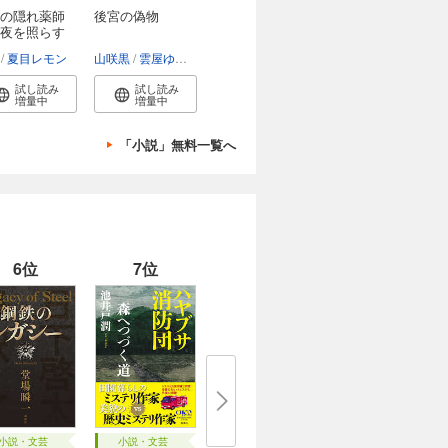
の隠れ薬師
後宮の偽物
夜を照らす
他
夏目レモン
山咲黒
雲屋ゆきお
試し読み
試し読み
増量中
増量中
「小説」無料一覧へ
6位
7位
小説・文芸
小説・文芸