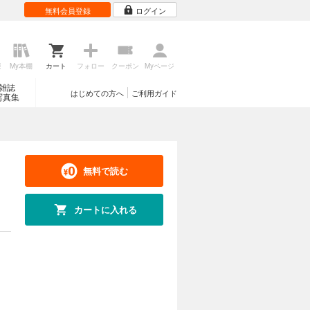
無料会員登録
ログイン
歴
My本棚
カート
フォロー
クーポン
Myページ
雑誌
はじめての方へ
ご利用ガイド
写真集
無料で読む
カートに入れる