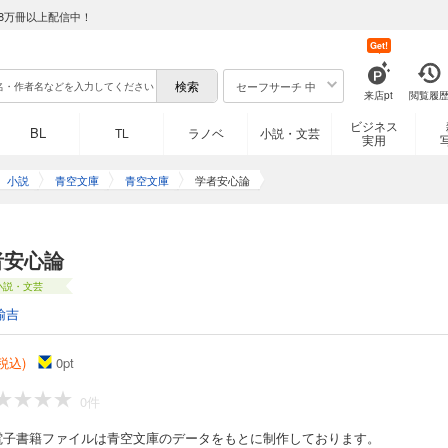
8万冊以上配信中！
Get!
セーフサーチ 中
来店pt
閲覧履
ビジネス
BL
TL
ラノベ
小説・文芸
実用
小説
青空文庫
青空文庫
学者安心論
者安心論
小説・文芸
諭吉
(税込)
0
pt
0件
電子書籍ファイルは青空文庫のデータをもとに制作しております。