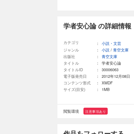
学者安心論 の詳細情報
カテゴリ
：
小説・文芸
ジャンル
：
小説
/
青空文庫
出版社
：
青空文庫
タイトル
：
学者安心論
タイトルID
：
30006063
電子版発売日
：
2012年12月08日
コンテンツ形式
：
XMDF
サイズ(目安)
：
1MB
閲覧環境
注意事項あり
作品をフォローする