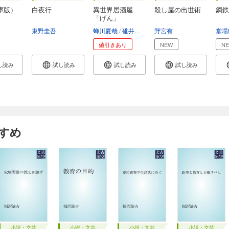
庫版）
白夜行
異世界居酒屋
殺し屋の出世術
鋼鉄
「げん」
東野圭吾
蝉川夏哉
碓井ツカサ
野宮有
堂場
値引きあり
NEW
N
し読み
試し読み
試し読み
試し読み
すめ
小説・文芸
小説・文芸
小説・文芸
小説・文芸