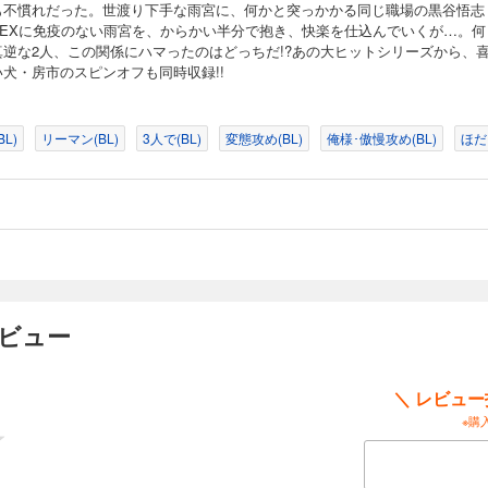
も不慣れだった。世渡り下手な雨宮に、何かと突っかかる同じ職場の黒谷悟志
SEXに免疫のない雨宮を、からかい半分で抱き、快楽を仕込んでいくが…。何
真逆な2人、この関係にハマったのはどっちだ!?あの大ヒットシリーズから、
い犬・房市のスピンオフも同時収録!!
L)
リーマン(BL)
3人で(BL)
変態攻め(BL)
俺様･傲慢攻め(BL)
ほだ
レビュー
＼ レビュ
※購