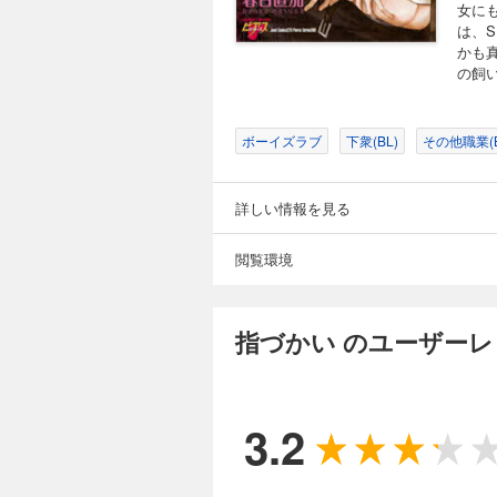
女に
は、
かも
の飼
ボーイズラブ
下衆(BL)
その他職業(B
詳しい情報を見る
閲覧環境
指づかい のユーザー
3.2