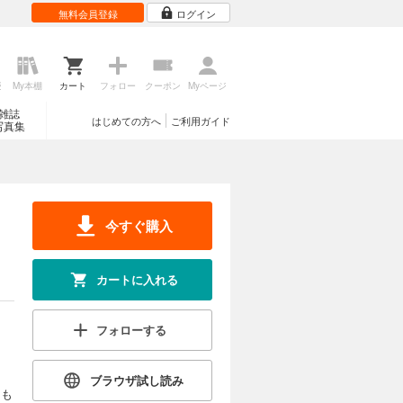
無料会員登録
ログイン
歴
My本棚
カート
フォロー
クーポン
Myページ
雑誌
はじめての方へ
ご利用ガイド
写真集
今すぐ購入
カートに入れる
フォローする
ブラウザ試し読み
にも