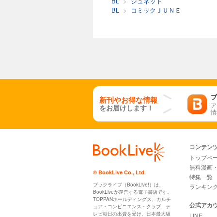
BL
>
ジュネット
BL
>
コミックＪＵＮＥ
ブ
新刊やお得な情報
ア
をお届けします！
情
コンテン
トップペ
無料漫画
© BookLive Co., Ltd.
特集一覧
ブックライブ（BookLive!）は、
ランキン
BookLiveが運営する電子書店です。
TOPPANホールディングス、カルチ
公式アカ
ュア・コンビニエンス・クラブ、テ
レビ朝日の出資を受け、日本最大級
LINE