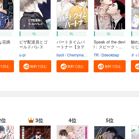
BL
BL
BL
な花摘
ピザ配達員とゴ
パートタイムパ
Speak of the devi
触れ
ールドパレス
ートナー【タテ
l：スピーク・...
りじ
【タ...
ヨ...
u-pi
ilyoil
Cherrymanju
TR
Ddeokbap
チィ
で読む
無料で読む
無料で読む
無料で読む
2位
3位
4位
5位