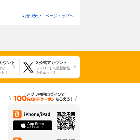
指づかい ページトップヘ
▲
アカウント
X公式アカウント
携で
フォローして最新情報
ット！
をチェック！