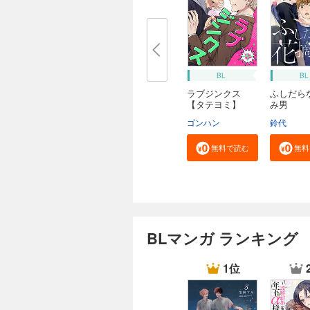
BL
BL
ラブジンクス
ふしだら
【タテヨミ】
み男
ゴンハン
鈴代
無料で読む
無料
BLマンガ ランキング
1位