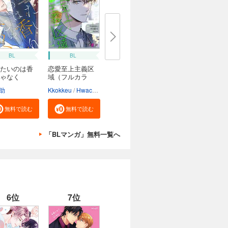
BL
BL
たいのは香
恋愛至上主義区
ゃなく
域（フルカラ
ー）
助
Kkokkeu
Hwacha
Aquram
無料で読む
無料で読む
「BLマンガ」無料一覧へ
6位
7位