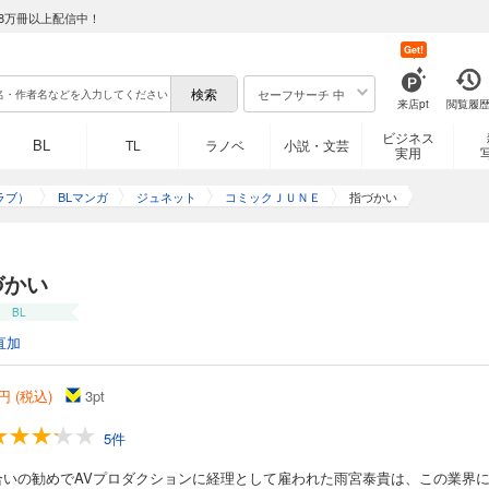
8万冊以上配信中！
Get!
セーフサーチ 中
来店pt
閲覧履
ビジネス
BL
TL
ラノベ
小説・文芸
実用
ラブ）
BLマンガ
ジュネット
コミックＪＵＮＥ
指づかい
づかい
BL
直加
円 (税込)
3
pt
5件
合いの勧めでAVプロダクションに経理として雇われた雨宮泰貴は、この業界