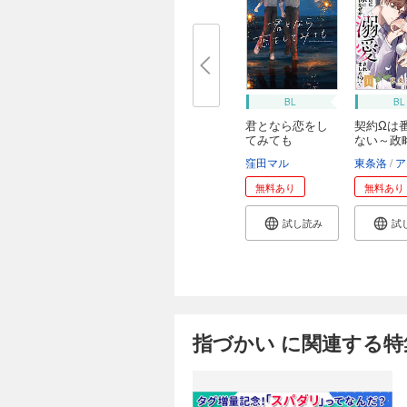
BL
BL
君となら恋をし
契約Ωは
てみても
ない～政略
窪田マル
東条洛
アス
無料あり
無料あり
試し読み
試
指づかい に関連する