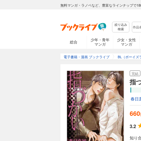
無料マンガ・ラノベなど、豊富なラインナップで18
絞り込み
検索
少年・青年
少女・女性
総合
マンガ
マンガ
電子書籍・漫画 ブックライブ
BL（ボーイズ
完結
指
春日
660
3.2
知り