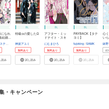
BL
BL
BL
番になれ
特級αの愛したΩ
アフター・ミッ
PAYBACK【タテ
心く
結婚...
ドナイト・スキ
ヨミ】
いら
ン
ティル編集部
神波アユミ
にむまひろ
fujoking
SAMK
鉢野
無料あり
無料あり
無料あり
続
し読み
試し読み
試し読み
試し読み
特集・キャンペーン