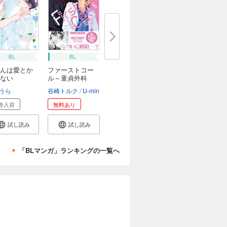
BL
BL
んは愛とか
ファーストコー
ない
ル～童貞外科
医、...
うら
谷崎トルク
U-min
巻入荷
無料あり
試し読み
試し読み
「BLマンガ」ランキングの一覧へ