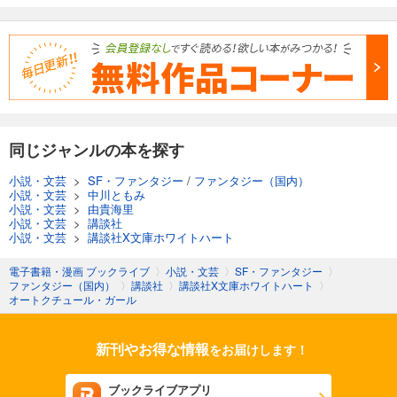
同じジャンルの本を探す
小説・文芸
>
SF・ファンタジー
/
ファンタジー（国内）
小説・文芸
>
中川ともみ
小説・文芸
>
由貴海里
小説・文芸
>
講談社
小説・文芸
>
講談社X文庫ホワイトハート
電子書籍・漫画 ブックライブ
〉
小説・文芸
〉
SF・ファンタジー
〉
ファンタジー（国内）
〉
講談社
〉
講談社X文庫ホワイトハート
〉
オートクチュール・ガール
新刊やお得な情報
をお届けします！
ブックライブアプリ