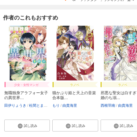
作者のこれもおすすめ
少女・女性マンガ
ラノベ
ラノベ
無職独身アラフォー女子
猫かぶり姫と天上の音楽
邪悪な聖女は白すぎ
の異世界...
合本版...
婚のち溺...
田伊りょうき
杜間とまと
由貴海里
もり
由貴海里
西根羽南
由貴海里
試し読み
試し読み
試し読み