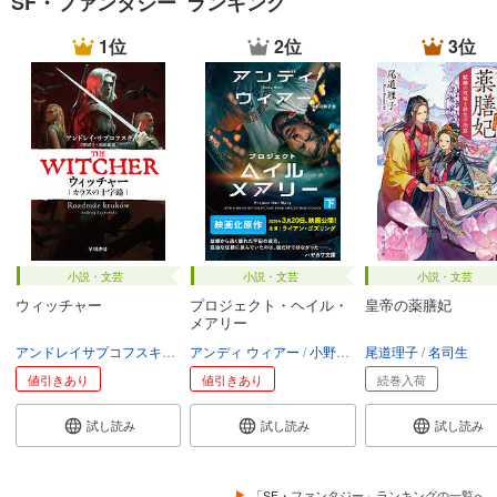
SF・ファンタジー ランキング
1位
2位
3位
小説・文芸
小説・文芸
小説・文芸
ウィッチャー
プロジェクト・ヘイル・
皇帝の薬膳妃
メアリー
アンドレイサプコフスキ
川野靖子
アンディ ウィアー
杉浦綾
小野田和子
尾道理子
名司生
値引きあり
値引きあり
続巻入荷
試し読み
試し読み
試し読み
「SF・ファンタジー」ランキングの一覧へ