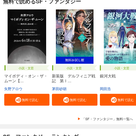
無料で読めるSF・ファンタジー
小説・文芸
小説・文芸
小説・文芸
マイボディ・オン・ザ・
新装版 デルフィニア戦
銀河大戦
ムーン【...
記 第Ⅰ...
矢野アロウ
茅田砂胡
岡田浩
無料で読む
無料で読む
無料で読む
「SF・ファンタジー」無料一覧へ