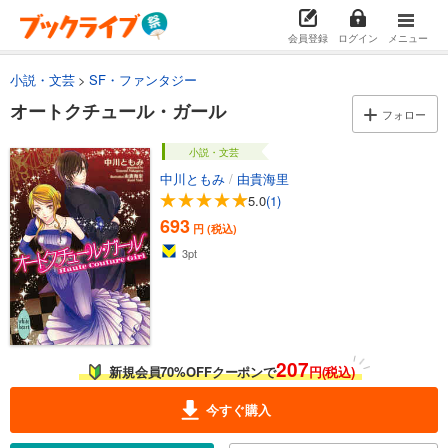
会員登録
ログイン
メニュー
小説・文芸
SF・ファンタジー
オートクチュール・ガール
フォロー
小説・文芸
中川ともみ
/
由貴海里
5.0
(1)
693
円 (税込)
3
pt
207
新規会員70%OFFクーポンで
円(税込)
今すぐ購入