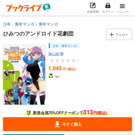
会員登録
ログイン
メニュー
少年・青年マンガ
青年マンガ
ひみつのアンドロイド花劇団
フォロー
少年・青年マンガ
加山紀章
-
(0)
1,045
円 (税込)
5
pt
313
新規会員70%OFFクーポンで
円(税込)
今すぐ購入