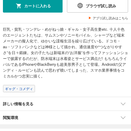
カートに入れる
ブラウザ試し読み
アプリ試し読みはこちら
巨乳・貧乳・ツンデレ・めがねっ娘・ギャル・女子高生妻etc. 十人十色
のエージェントたちは、サムスンやソニーモバイル、シャープなど端末
メーカーの擬人化で、ゆかいな諜報生活を繰り広げている。ドコモ・
au・ソフトバンクなどは神様として描かれ、通信速度や“つながりやす
さ”を日々鍛錬。女の子たちは新端末の“お洋服”を作ってファッションショ
ーで披露するのだが、防水端末は水着姿とサービス満点だ! もちろんライ
バルであるiPhoneやBlackBerryも超美形男子として登場。Androidの父ア
ンディ・ルービンも読んで思わず噴いてしまった、スマホ業界事情をコ
ミカルかつ忠実に描く。
ギャグ・コメディ
詳しい情報を見る
閲覧環境