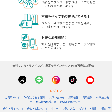
作品をダウンロードすれば、いつでもど
こでも読書が楽しめます。
本棚を作って本の整理ができる！
ジャンルや作家ごとなどに本を分類し
て、鍵もかけられます。
お得な通知機能！
通知を許可すると、お得なクーポン情報
などが届きます。
無料マンガ・ラノベなど、豊富なラインナップで188万冊以上配信中！
ログイン
ご利用ガイド
FAQ(よくある質問)
お問い合わせ
採用情報
利用規約
特商法の表
示
個人情報保護方針
cookie等ポリシー
少年・青年マンガ
少女・女性マンガ
ラノベ
小説・文芸
ビジネス・実用
雑誌・写