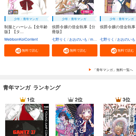
少年・青年マンガ
少年・青年マンガ
少年・青年マンガ
制服とハーレム【全年齢
侯爵令嬢の借金執事【分
侯爵令嬢の借金執事
版】【タ...
冊版】
WebtoonKoiContent
七野りく
おおのいも
mmu
七野りく
おおのいも
無料で読む
無料で読む
無料で読む
「青年マンガ」無料一覧へ
青年マンガ ランキング
1位
2位
3位