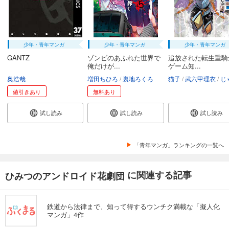
少年・青年マンガ
少年・青年マンガ
少年・青年マンガ
GANTZ
ゾンビのあふれた世界で
追放された転生重騎
俺だけが...
ゲーム知...
奥浩哉
増田ちひろ
裏地ろくろ
猫子
武六甲理衣
じゃい
値引きあり
無料あり
試し読み
試し読み
試し読み
「青年マンガ」ランキングの一覧へ
に関連する記事
ひみつのアンドロイド花劇団
鉄道から法律まで、知って得するウンチク満載な「擬人化
マンガ」4作