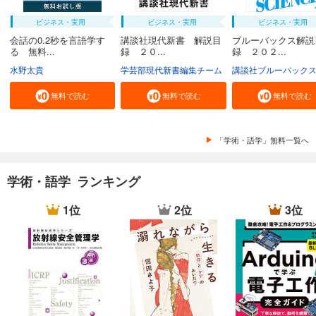
ビジネス・実用
ビジネス・実用
ビジネス・実用
会話の0.2秒を言語学す
講談社現代新書 解説目
ブルーバックス解説
る 無料...
録 ２０...
録 ２０２...
水野太貴
学芸部現代新書編集チーム
講談社ブルーバック
無料で読む
無料で読む
無料で読む
「学術・語学」無料一覧へ
学術・語学 ランキング
1位
2位
3位