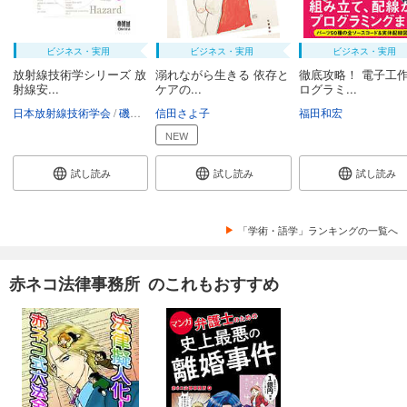
ビジネス・実用
ビジネス・実用
ビジネス・実用
放射線技術学シリーズ 放
溺れながら生きる 依存と
徹底攻略！ 電子工作
射線安...
ケアの...
ログラミ...
日本放射線技術学会
磯辺智範
信田さよ子
清水秀雄
南一幸
鈴木昇一
福田和宏
西谷源展
NEW
試し読み
試し読み
試し読み
「学術・語学」ランキングの一覧へ
赤ネコ法律事務所 のこれもおすすめ