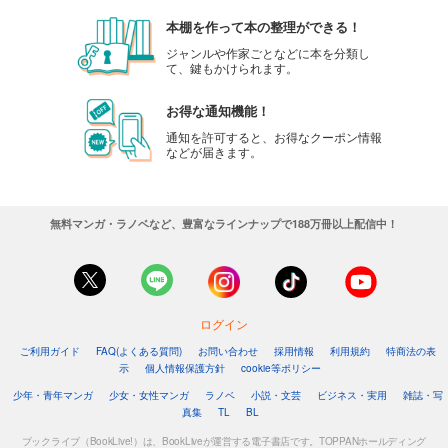
本棚を作って本の整理ができる！
ジャンルや作家ごとなどに本を分類し
て、鍵もかけられます。
お得な通知機能！
通知を許可すると、お得なクーポン情報
などが届きます。
無料マンガ・ラノベなど、豊富なラインナップで188万冊以上配信中！
ログイン
ご利用ガイド
FAQ(よくある質問)
お問い合わせ
採用情報
利用規約
特商法の表
示
個人情報保護方針
cookie等ポリシー
少年・青年マンガ
少女・女性マンガ
ラノベ
小説・文芸
ビジネス・実用
雑誌・写
真集
TL
BL
ブックライブ（BookLive!）は、BookLiveが運営する電子書店です。TOPPANホールディング