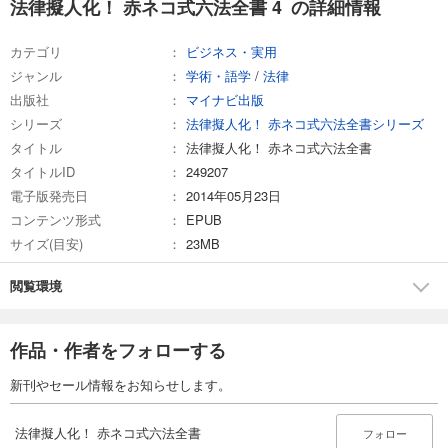
法律擬人化！ 赤ネコ式六法全書 4 の詳細情報
カテゴリ
ビジネス・実用
ジャンル
学術・語学
/
法律
出版社
マイナビ出版
シリーズ
法律擬人化！ 赤ネコ式六法全書シリーズ
タイトル
法律擬人化！ 赤ネコ式六法全書
タイトルID
249207
電子版発売日
2014年05月23日
コンテンツ形式
EPUB
サイズ(目安)
23MB
閲覧環境
作品・作者をフォローする
新刊やセール情報をお知らせします。
法律擬人化！ 赤ネコ式六法全書
フォロー