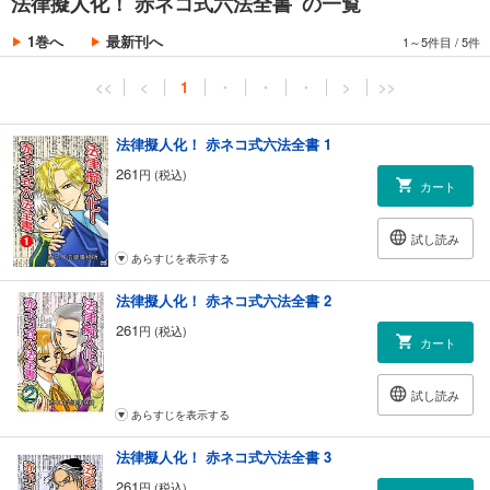
法律擬人化！ 赤ネコ式六法全書 の一覧
第86話 議員定数不均衡訴訟
第87話 高裁違憲無効判決
1巻へ
最新刊へ
1～5件目
/
5件
第88話 最高裁判例変更
第89話 戦後民法大改正
<<
<
1
・
・
・
>
>>
第90話 民法ついに違憲決定
第91話 家事審判手続き
第92話 法律の廃止と経過措置
法律擬人化！ 赤ネコ式六法全書 1
第93話 債権法改正論議
261
円 (税込)
第94話 改正前刑法
カート
第95話 戦前刑法の人権意識
第96話 商法改正の歴史
試し読み
第97話 硬性憲法
あらすじを表示する
第98話 実質的最高法規性
第99話 憲法の人権規定
法律擬人化！ 赤ネコ式六法全書 2
第100話 補足
261
円 (税込)
あとがき兼おまけ
カート
試し読み
あらすじを表示する
法律擬人化！ 赤ネコ式六法全書 3
261
円 (税込)