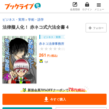
会員登録
ログイン
メニュー
ビジネス・実用
学術・語学
法律擬人化！ 赤ネコ式六法全書 4
フォロー
ビジネス・実用
赤ネコ法律事務所
-
(0)
261
円 (税込)
1
pt
78
新規会員70%OFFクーポンで
円(税込)
今すぐ購入