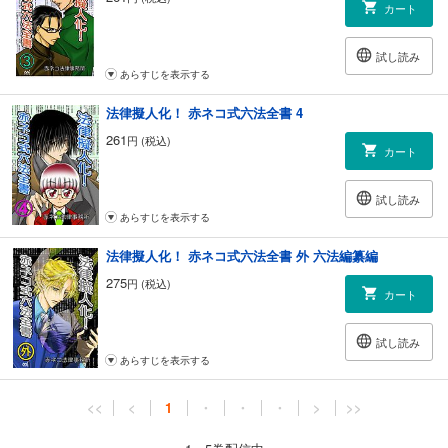
カート
試し読み
あらすじを表示する
法律擬人化！ 赤ネコ式六法全書 4
261
円 (税込)
カート
試し読み
あらすじを表示する
法律擬人化！ 赤ネコ式六法全書 外 六法編纂編
275
円 (税込)
カート
試し読み
あらすじを表示する
<<
<
1
・
・
・
>
>>