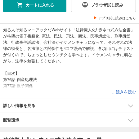
カートに入れる
ブラウザ試し読み
アプリ試し読みはこちら
知る人ぞ知るマニアックなWebサイト「法律擬人化! 赤ネコ式六法全書」
が待望の電子書籍化! 憲法、民法、刑法、商法、民事訴訟法、刑事訴訟
法、行政事件訴訟法、会社法がイケメンキャラになって、それぞれの法
律の特長と、各法律との関係性を4コマ漫画で解説。各項目にはテキスト
が付くので、ちょっとしたウンチクも学べます。イケメンキャラに萌な
がら、法律を勉強してください。
【目次】
第76話 倒産処理法
第77話 親子関係
第78話 民事訴訟法理論
...続きを読む
第79話 議院内閣制
第80話 合算方法
詳しい情報を見る
第81話 公訴時効
第82話 民法上の時効
閲覧環境
第83話 留置されるもの
第84話 私人間効力
第85話 立憲主義