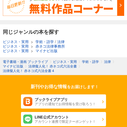
同じジャンルの本を探す
ビジネス・実用
>
学術・語学
/
法律
ビジネス・実用
>
赤ネコ法律事務所
ビジネス・実用
>
マイナビ出版
電子書籍・漫画 ブックライブ
〉
ビジネス・実用
〉
学術・語学
〉
法律
〉
マイナビ出版
〉
法律擬人化！ 赤ネコ式六法全書
〉
法律擬人化！ 赤ネコ式六法全書 4
新刊やお得な情報
をお届けします！
ブックライブアプリ
アプリの通知でお得情報を受け取ろう！
LINE公式アカウント
アカウント連携で限定クーポンゲット！