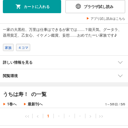
カートに入れる
ブラウザ試し読み
アプリ試し読みはこちら
一家の大黒柱、万里は仕事はできるが家では……？能天気、グータラ、
器用貧乏、乙女心、イケメン鑑賞、妄想……おめでたーい家族です♪
家族
４コマ
詳しい情報を見る
閲覧環境
うちは寿！ の一覧
1巻へ
最新刊へ
1～5件目
/
5件
<<
<
1
・
・
・
>
>>