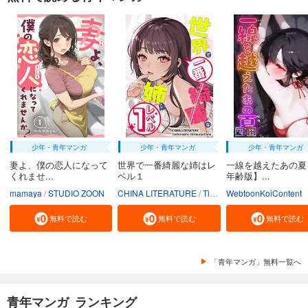
少年・青年マンガ
少年・青年マンガ
少年・青年マンガ
妻よ、僕の恋人になって
世界で一番綺麗な姉はレ
一線を越えたあの夏
くれませ...
ベル１
年齢版】...
mamaya
STUDIO ZOON
CHINA LITERATURE
Tiankongshu Mangongchang
WebtoonKoiContent
無料で読む
無料で読む
無料で読む
「青年マンガ」無料一覧へ
青年マンガ ランキング