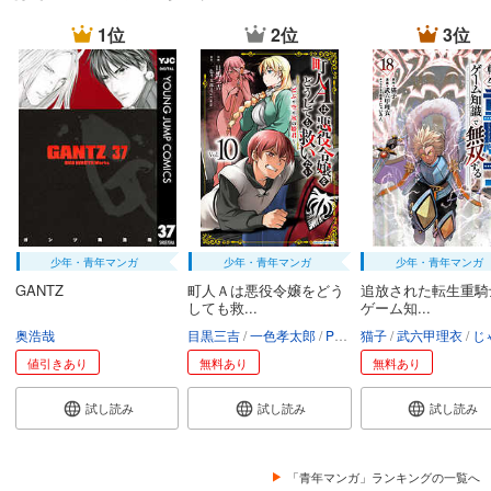
1位
2位
3位
少年・青年マンガ
少年・青年マンガ
少年・青年マンガ
GANTZ
町人Ａは悪役令嬢をどう
追放された転生重騎
しても救...
ゲーム知...
奥浩哉
目黒三吉
一色孝太郎
Parum
猫子
武六甲理衣
じゃい
値引きあり
無料あり
無料あり
試し読み
試し読み
試し読み
「青年マンガ」ランキングの一覧へ