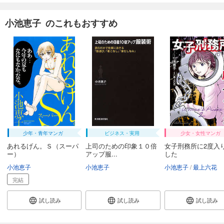
小池恵子 のこれもおすすめ
少年・青年マンガ
ビジネス・実用
少女・女性マンガ
あれるげん。Ｓ（スーパ
上司のための印象１０倍
女子刑務所に2度入
ー）
アップ服...
した
小池恵子
小池恵子
小池恵子
最上六花
完結
試し読み
試し読み
試し読み