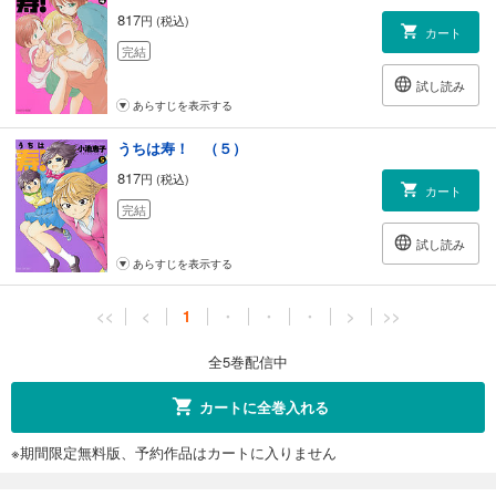
817
円 (税込)
カート
完結
試し読み
あらすじを表示する
うちは寿！ （５）
817
円 (税込)
カート
完結
試し読み
あらすじを表示する
<<
<
1
・
・
・
>
>>
全5巻配信中
カートに全巻入れる
※期間限定無料版、予約作品はカートに入りません