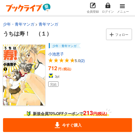
会員登録
ログイン
メニュー
少年・青年マンガ
青年マンガ
うちは寿！ （１）
フォロー
少年・青年マンガ
小池恵子
5.0
(2)
712
円 (税込)
3
pt
完結
213
新規会員70%OFFクーポンで
円(税込)
今すぐ購入