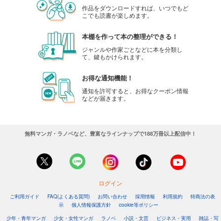
作品をダウンロードすれば、いつでもど
こでも読書が楽しめます。
本棚を作って本の整理ができる！
ジャンルや作家ごとなどに本を分類し
て、鍵もかけられます。
お得な通知機能！
通知を許可すると、お得なクーポン情報
などが届きます。
無料マンガ・ラノベなど、豊富なラインナップで188万冊以上配信中！
ログイン
ご利用ガイド
FAQ(よくある質問)
お問い合わせ
採用情報
利用規約
特商法の表
示
個人情報保護方針
cookie等ポリシー
少年・青年マンガ
少女・女性マンガ
ラノベ
小説・文芸
ビジネス・実用
雑誌・写