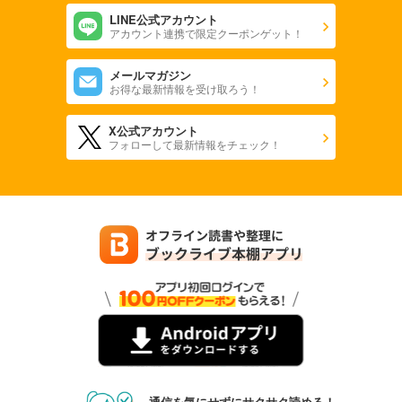
LINE公式アカウント
アカウント連携で限定クーポンゲット！
メールマガジン
お得な最新情報を受け取ろう！
X公式アカウント
フォローして最新情報をチェック！
通信を気にせずにサクサク読める！