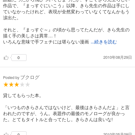
作品で、『まっすぐにいこう』以降、きら先生の作品は手にし
ていなかったけれど、表現が全然変わっていなくてなんかもう
涙出た。
それと、『まっすぐ～』の頃から思ってたんだが、きら先生の
描く手の美しさは異常…！
いろんな意味で手フェチには堪らない漫画
...続きを読む
2010年08月29日
0
ブクログ
Posted by
貸してもらった本。
「いつものきらさんではないけど、最後はきらさんだよ」と言
われたのですが、うん。表題作の最後のモノローグが良かっ
た。とてもタイトルと合ってたし。きらさんは良いな!
2010年05月09日
0