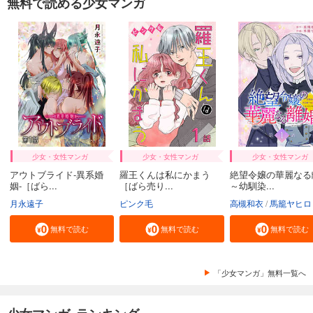
無料で読める少女マンガ
少女・女性マンガ
少女・女性マンガ
少女・女性マンガ
アウトブライド-異系婚
羅王くんは私にかまう
絶望令嬢の華麗なる
姻-［ばら...
［ばら売り...
～幼馴染...
月永遠子
ピンク毛
高槻和衣
馬籠ヤヒロ
無料で読む
無料で読む
無料で読む
「少女マンガ」無料一覧へ