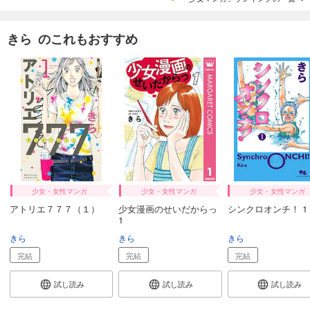
きら のこれもおすすめ
少女・女性マンガ
少女・女性マンガ
少女・女性マンガ
アトリエ７７７（１）
少女漫画のせいだからっ
シンクロオンチ！ 1
1
きら
きら
きら
完結
完結
完結
試し読み
試し読み
試し読み