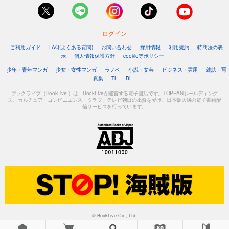
ログイン
ご利用ガイド
FAQ(よくある質問)
お問い合わせ
採用情報
利用規約
特商法の表
示
個人情報保護方針
cookie等ポリシー
少年・青年マンガ
少女・女性マンガ
ラノベ
小説・文芸
ビジネス・実用
雑誌・写
真集
TL
BL
ブックライブ（BookLive!）は、BookLiveが運営する電子書店です。TOPPANホールディング
ス、カルチュア・コンビニエンス・クラブ、テレビ朝日の出資を受け、日本最大級の電子書籍配
信サービスを行っています。
© BookLive Co., Ltd.