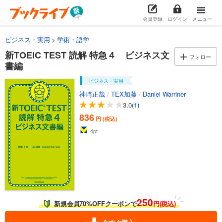
会員登録
ログイン
メニュー
ビジネス・実用
学術・語学
新TOEIC TEST 読解 特急４ ビジネス文
フォロー
書編
ビジネス・実用
神崎正哉
/
TEX加藤
/
Daniel Warriner
3.0
(1)
836
円 (税込)
4
pt
250
新規会員70%OFFクーポンで
円(税込)