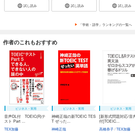
試し読み
試し読み
試し読み
「学術・語学」ランキングの一覧へ
作者のこれもおすすめ
ビジネス・実用
ビジネス・実用
ビジネス・実用
音声DL付 TOEIC(R)テ
神崎正哉の新TOEIC TES
[新形式問題対応/音声
スト Part ...
T ぜった...
付]TOEIC...
TEX加藤
神崎正哉
高橋恭子
TEX加藤