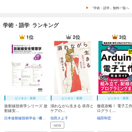
「学術・語学」無料一覧へ
学術・語学 ランキング
1位
2位
3位
ビジネス・実用
ビジネス・実用
ビジネス・実用
放射線技術学シリーズ 放
溺れながら生きる 依存と
徹底攻略！ 電子工作
射線安...
ケアの...
ログラミ...
日本放射線技術学会
磯辺智範
信田さよ子
清水秀雄
南一幸
鈴木昇一
福田和宏
西谷源展
NEW