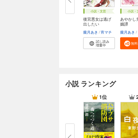
小説・文芸
小説・
後宮悪女は逃げ
あやかし
出したい
姻譚
朧月あき
宵マチ
朧月あき
試し読み
無料
増量中
小説 ランキング
1位