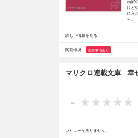
画家
けど
に入
ら。
詳しい情報を見る
閲覧環境
注意事項あり
マリクロ連載文庫 幸
-
レビューがありません。