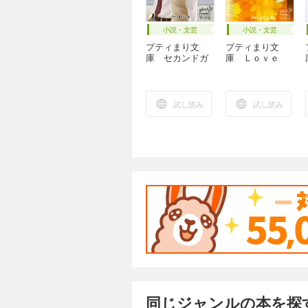
小説・文芸
小説・文芸
プティまり文
プティまり文
庫 セカンドガ
庫 Ｌｏｖｅ
ール
ｏｒ Ｓｅｘ
試し読み
試し読み
同じジャンルの本を探