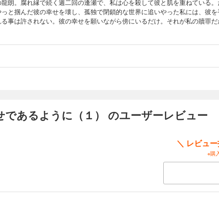
の龍朗。腐れ縁で続く週二回の逢瀬で、私は心を殺して彼と肌を重ねている。
やっと掴んだ彼の幸せを壊し、孤独で閉鎖的な世界に追いやった私には、彼を
れる事は許されない。彼の幸せを願いながら傍にいるだけ。それが私の贖罪だ
せであるように（１） のユーザーレビュー
＼ レビュ
※購