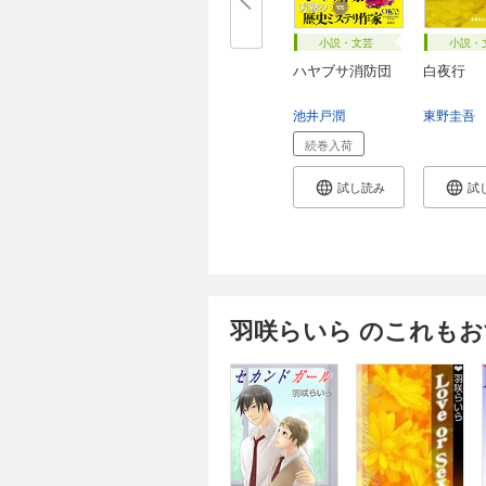
小説・文芸
小説・
ハヤブサ消防団
白夜行
池井戸潤
東野圭吾
続巻入荷
試し読み
試
羽咲らいら のこれも