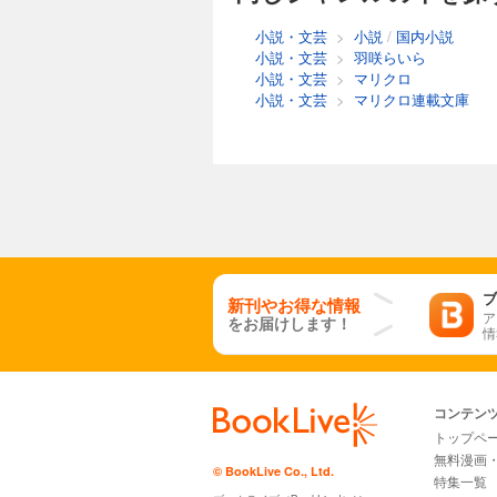
小説・文芸
>
小説
/
国内小説
小説・文芸
>
羽咲らいら
小説・文芸
>
マリクロ
小説・文芸
>
マリクロ連載文庫
ブ
新刊やお得な情報
ア
をお届けします！
情
コンテン
トップペ
無料漫画
© BookLive Co., Ltd.
特集一覧