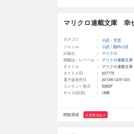
マリクロ連載文庫 幸
カテゴリ
：
小説・文芸
ジャンル
：
小説
/
国内小説
出版社
：
マリクロ
掲載誌・レーベル
：
マリクロ連載文庫
タイトル
：
マリクロ連載文庫
タイトルID
：
237775
電子版発売日
：
2013年12月13日
コンテンツ形式
：
XMDF
サイズ(目安)
：
1MB
閲覧環境
注意事項あり