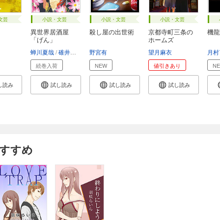
文芸
小説・文芸
小説・文芸
小説・文芸
異世界居酒屋
殺し屋の出世術
京都寺町三条の
機龍
「げん」
ホームズ
蝉川夏哉
碓井ツカサ
野宮有
望月麻衣
月村
続巻入荷
NEW
値引きあり
N
し読み
試し読み
試し読み
試し読み
おすすめ