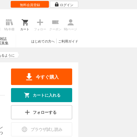
無料会員登録
ログイン
歴
My本棚
カート
フォロー
クーポン
Myページ
雑誌
はじめての方へ
ご利用ガイド
写真集
あるように
今すぐ購入
カートに入れる
フォローする
レ
ブラウザ試し読み
つ