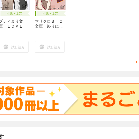
小説・文芸
小説・文芸
プティまり文
マリクロＢｉｚ
庫 ＬＯＶＥ
文庫 終りにし
ＴＲＡＰ
よう
試し読み
試し読み
す