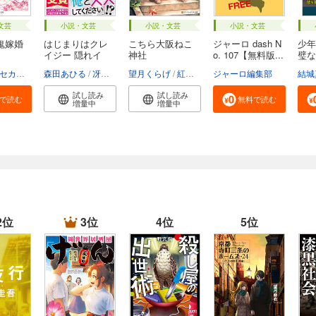
文芸
小説・文芸
小説・文芸
小説・文芸
鬼嫁婚
はじまりはクレ
こちら大阪ねこ
ジャーロ dash N
少年
イジー 隠れイ
神社
o. 107【無料版...
璧な
ケ...
お...
セカイメグル
森田あひる
冴島ユカ子
望月くらげ
紅木春
ジャーロ編集部
結城
試し読み
試し読み
で読む
無料で読む
増量中
増量中
2位
3位
4位
5位