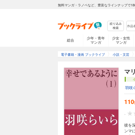
無料マンガ・ラノベなど、豊富なラインナップで18
絞り込み
検索
少年・青年
少女・女性
総合
マンガ
マンガ
電子書籍・漫画 ブックライブ
小説・文芸
マ
羽咲
110
-
彼を
ンマ