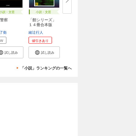
小説・文芸
小説・文芸
警察
「館シリーズ」
１４冊合本版
了衛
綾辻行人
EW
値引きあり
試し読み
試し読み
「小説」ランキングの一覧へ