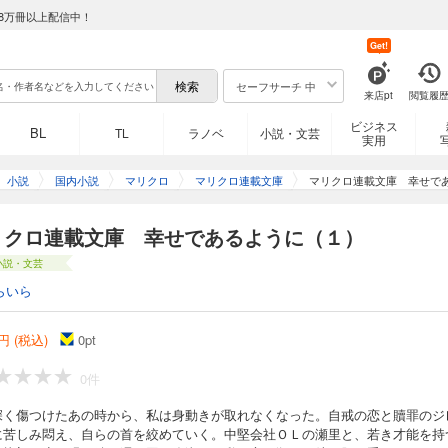
8万冊以上配信中！
Get!
セーフサーチ 中
来店pt
閲覧履
ビジネス
BL
TL
ラノベ
小説・文芸
実用
小説
国内小説
マリクロ
マリクロ連載文庫
マリクロ連載文庫 幸せで
リクロ連載文庫 幸せであるように（１）
小説・文芸
らいら
円 (税込)
0
pt
0件
深く傷つけたあの時から、私は身動きが取れなくなった。自戒の恋と贖罪のジ
に苦しみ悶え、自らの首を絞めていく。中堅会社ＯＬの瀬里と、若き才能を持