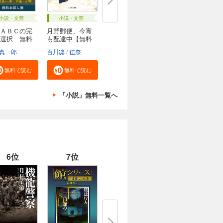
小説・文芸
小説・文芸
ＡＢＣの完
月野郵便、今宵
選択 無料
も配達中【無料
試...
真一郎
百川凛
佳奈
無料で読む
無料で読む
「小説」無料一覧へ
6位
7位