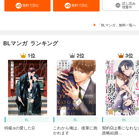
試し読み
無料で読む
無料で読む
増量中
「BLマンガ」無料一覧へ
BLマンガ ランキング
1位
2位
3位
BL
BL
BL
特級αの愛したΩ
これから俺は、後輩に抱
契約Ωは番になれな
かれます
政略結婚...