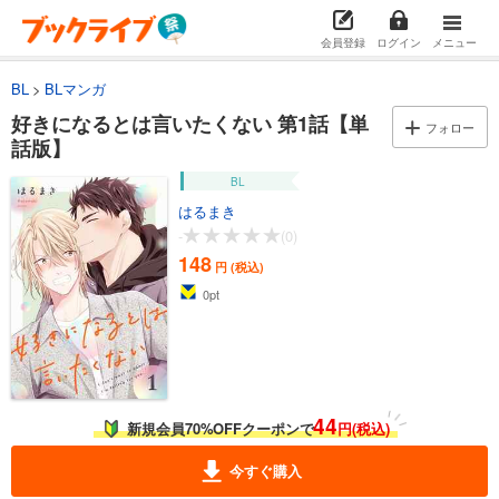
会員登録
ログイン
メニュー
BL
BLマンガ
好きになるとは言いたくない 第1話【単
フォロー
話版】
BL
はるまき
-
(0)
148
円 (税込)
0
pt
44
新規会員70%OFFクーポンで
円(税込)
今すぐ購入