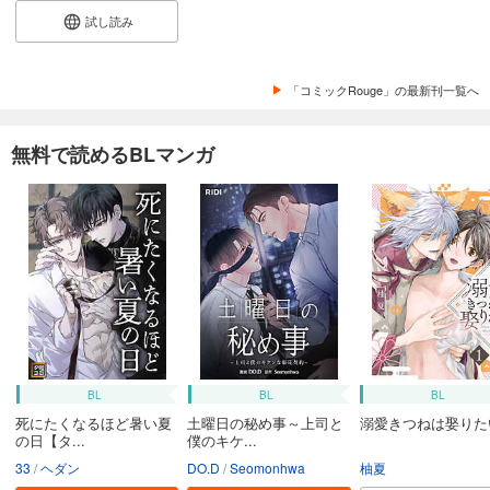
試し読み
「コミックRouge」の最新刊一覧へ
無料で読めるBLマンガ
BL
BL
BL
死にたくなるほど暑い夏
土曜日の秘め事～上司と
溺愛きつねは娶りた
の日【タ...
僕のキケ...
33
ヘダン
DO.D
Seomonhwa
柚夏