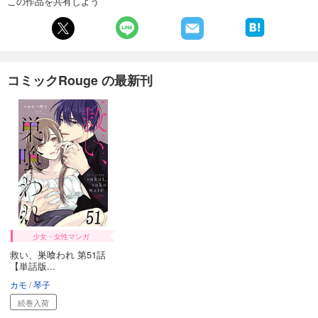
この作品を共有しよう
コミックRouge の最新刊
少女・女性マンガ
救い、巣喰われ 第51話
【単話版...
カモ
琴子
続巻入荷