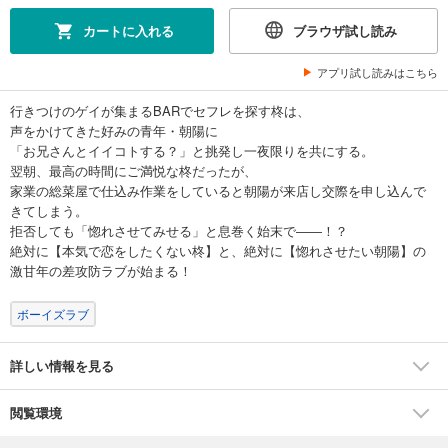
カートに入れる
ブラウザ試し読み
アプリ試し読みはこちら
行きつけのゲイが集まるBARでセフレを探す柊は、
声をかけてきた好みの青年・朝陽に
「お兄さんとイイコトする？」と挑発し一夜限りを共にする。
翌朝、最高の時間にご満悦な柊だったが、
家業の総菜屋で仕込み作業をしていると朝陽が来店し交際を申し込んで
きてしまう。
拒否しても「惚れさせてみせる」と息巻く始末で――！？
絶対に【本気で恋をしたくない柊】と、絶対に【惚れさせたい朝陽】の
激甘年の差攻防ラブが始まる！
ボーイズラブ
詳しい情報を見る
閲覧環境