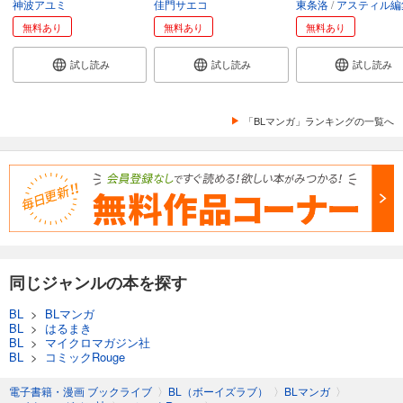
神波アユミ
佳門サエコ
東条洛
アスティル編
無料あり
無料あり
無料あり
試し読み
試し読み
試し読み
「BLマンガ」ランキングの一覧へ
同じジャンルの本を探す
BL
>
BLマンガ
BL
>
はるまき
BL
>
マイクロマガジン社
BL
>
コミックRouge
電子書籍・漫画 ブックライブ
〉
BL（ボーイズラブ）
〉
BLマンガ
〉