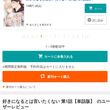
148
円 (税込)
カート
試し読み
あらすじを表示する
<<
<
1
・
・
・
>
>>
1～3巻配信中
カートに全巻入れる
※期間限定無料版、予約作品はカートに入りません
新刊オート購入
新刊オート購入について
好きになるとは言いたくない 第1話【単話版】 のユー
ザーレビュー