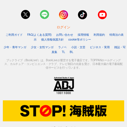
ログイン
ご利用ガイド
FAQ(よくある質問)
お問い合わせ
採用情報
利用規約
特商法の表
示
個人情報保護方針
cookie等ポリシー
少年・青年マンガ
少女・女性マンガ
ラノベ
小説・文芸
ビジネス・実用
雑誌・写
真集
TL
BL
ブックライブ（BookLive!）は、BookLiveが運営する電子書店です。TOPPANホールディング
ス、カルチュア・コンビニエンス・クラブ、テレビ朝日の出資を受け、日本最大級の電子書籍配
信サービスを行っています。