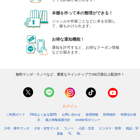
本棚を作って本の整理ができる！
ジャンルや作家ごとなどに本を分類し
て、鍵もかけられます。
お得な通知機能！
通知を許可すると、お得なクーポン情報
などが届きます。
無料マンガ・ラノベなど、豊富なラインナップで188万冊以上配信中！
ログイン
ご利用ガイド
FAQ(よくある質問)
お問い合わせ
採用情報
利用規約
特商法の表
示
個人情報保護方針
cookie等ポリシー
少年・青年マンガ
少女・女性マンガ
ラノベ
小説・文芸
ビジネス・実用
雑誌・写
真集
TL
BL