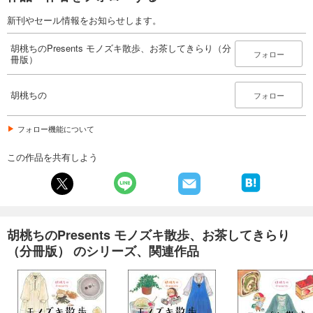
新刊やセール情報をお知らせします。
胡桃ちのPresents モノズキ散歩、お茶してきらり（分
フォロー
冊版）
胡桃ちの
フォロー
フォロー機能について
この作品を共有しよう
胡桃ちのPresents モノズキ散歩、お茶してきらり
（分冊版） のシリーズ、関連作品