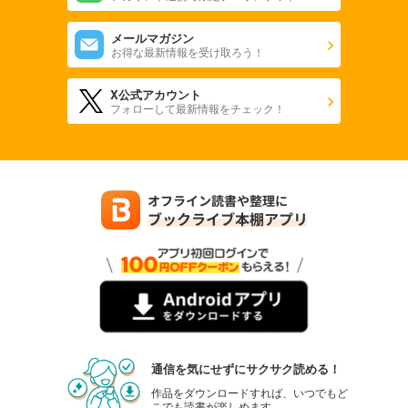
メールマガジン
お得な最新情報を受け取ろう！
X公式アカウント
フォローして最新情報をチェック！
通信を気にせずにサクサク読める！
作品をダウンロードすれば、いつでもど
こでも読書が楽しめます。