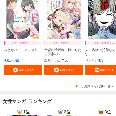
少女・女性マンガ
少女・女性マンガ
少女・女性マンガ
みせあいっこフレンド
伝説の暗殺者、転生した
夫に内緒で托卵して
ら王家の...
す。
帆風いづほ
白井ごはん
Trys
りんか
岡乃
無料で読む
無料で読む
無料で読む
「女性マンガ」無料一覧へ
女性マンガ ランキング
1位
2位
3位