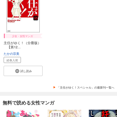
少女・女性マンガ
主任がゆく！（分冊版）
【第12...
たかの宗美
続巻入荷
試し読み
「主任がゆく！スペシャル」の最新刊一覧へ
無料で読める女性マンガ