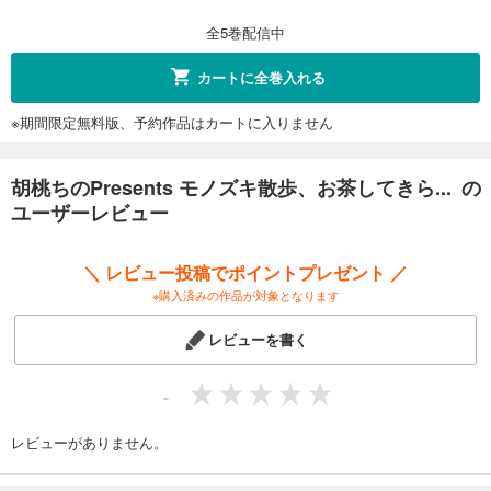
全5巻配信中
カートに全巻入れる
※期間限定無料版、予約作品はカートに入りません
胡桃ちのPresents モノズキ散歩、お茶してきら... の
ユーザーレビュー
＼ レビュー投稿でポイントプレゼント ／
※購入済みの作品が対象となります
レビューを書く
-
レビューがありません。