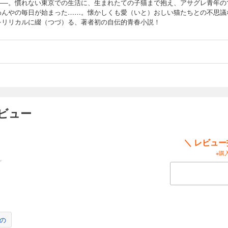
――。慣れない東京での生活に、生まれたての子猫まで抱え、アサグレ青年の
わんやの毎日が始まった……。懐かしくも愛（いと）おしい猫たちとの不思議
をリリカルに綴（つづ）る、著者初の自伝的青春小説！
ビュー
＼ レビュ
※購
の