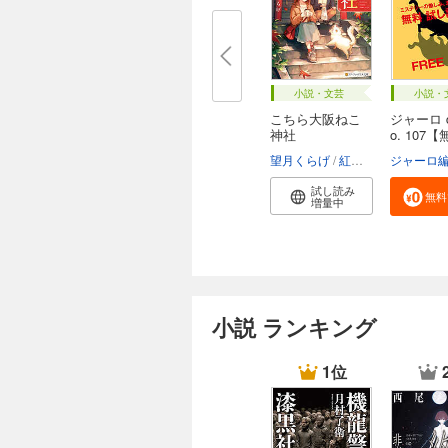
小説・文芸
小説・
こちら大阪ねこ
ジャーロ d
神社
o. 107【
望月くらげ
紅木春
ジャーロ
試し読み
無料
増量中
小説 ランキング
1位