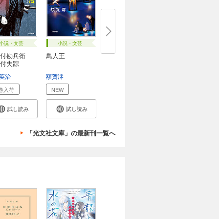
小説・文芸
小説・文芸
目付勘兵衛
鳥人王
付失踪
英治
額賀澪
巻入荷
NEW
試し読み
試し読み
「光文社文庫」の最新刊一覧へ