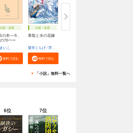
小説・文芸
小説・文芸
目の本―今、
青龍と水の花嫁
の70ペー
まいこ
望月くらげ
芹田ジョン
無料で読む
無料で読む
「小説」無料一覧へ
6位
7位