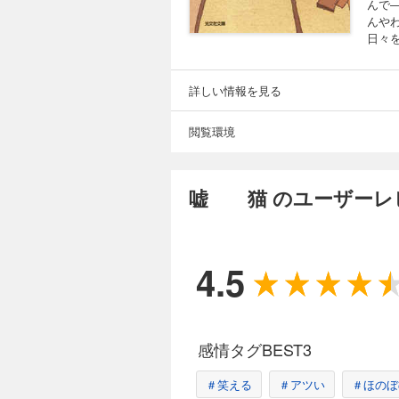
んで
んや
日々
詳しい情報を見る
閲覧環境
嘘 猫 のユーザーレ
4.5
感情タグBEST3
＃笑える
＃アツい
＃ほのぼ