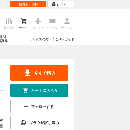
無料会員登録
ログイン
歴
My本棚
カート
フォロー
クーポン
Myページ
雑誌
はじめての方へ
ご利用ガイド
写真集
今すぐ購入
カートに入れる
フォローする
安
ブラウザ試し読み
産