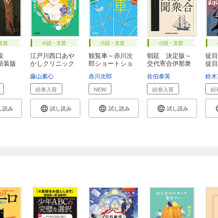
文芸
小説・文芸
小説・文芸
小説・文芸
役
江戸川西口あや
観覧車～赤川次
朝廷 決定版～
徒
新装版
かしクリニック
郎ショートショ
交代寄合伊那衆
徒目
4...
ー...
異...
藤山素心
赤川次郎
佐伯泰英
鈴木
続巻入荷
NEW
続巻入荷
続
し読み
試し読み
試し読み
試し読み