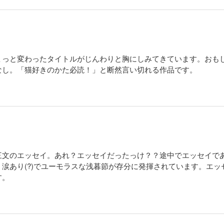
ょっと変わったタイトルがじんわりと胸にしみてきています。おも
なし。「猫好きのかた必読！」と断然言い切れる作品です。
三文のエッセイ。あれ？エッセイだったっけ？？途中でエッセイで
涙あり(?)でユーモラスな浅暮節が存分に発揮されています。エ
す。