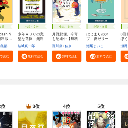
文芸
小説・文芸
小説・文芸
小説・文芸
ash N
少年ＡＢＣの完
月野郵便、今宵
はじまりのスー
0冊
無料版...
璧な選択 無料
も配達中【無料
プ、夏ゼリー
ぼく
お...
試...
無...
ジ...
編集部
結城真一郎
百川凛
佳奈
瀬尾まいこ
瀬尾
で読む
無料で読む
無料で読む
無料で読む
2位
3位
4位
5位