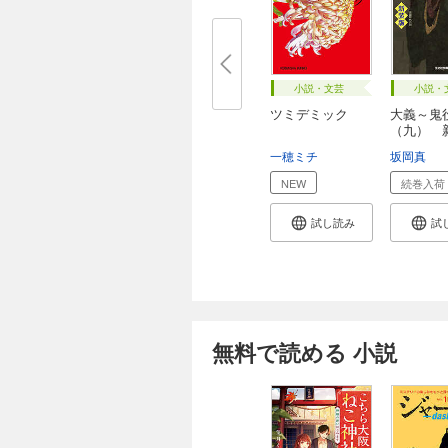
小説・文芸
小説・
ツミデミック
大義～鬼
（九） 
～
一穂ミチ
坂岡真
NEW
続巻入荷
試し読み
試
無料で読める 小説