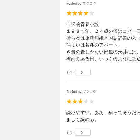
Posted by
ブクログ
自伝的青春小説
１９８４年、２４歳の僕はコピー
持ち物は原稿用紙と国語辞書の入
住まいは荻窪のアパート。
６畳の畳しかない部屋の天井には
梅雨のある日、いつものように窓
0
Posted by
ブクログ
読みやすい。ああ、猫ってそうだ
ましく読める。
0