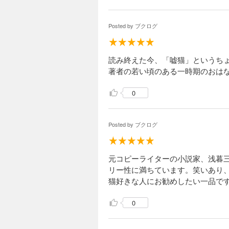
Posted by
ブクログ
読み終えた今、「嘘猫」というち
著者の若い頃のある一時期のおは
0
Posted by
ブクログ
元コピーライターの小説家、浅暮
リー性に満ちています。笑いあり、
猫好きな人にお勧めしたい一品で
0