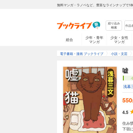
無料マンガ・ラノベなど、豊富なラインナップで18
絞り込み
検索
少年・青年
少女・女性
総合
マンガ
マンガ
電子書籍・漫画 ブックライブ
小説・文芸
嘘
浅暮
550
4.5
住み
下宿