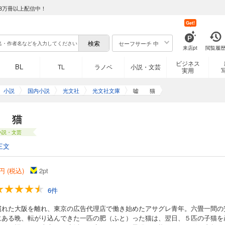
8万冊以上配信中！
Get!
セーフサーチ 中
来店pt
閲覧履
ビジネス
BL
TL
ラノベ
小説・文芸
実用
小説
国内小説
光文社
光文社文庫
嘘 猫
 猫
小説・文芸
三文
円 (税込)
2
pt
6件
慣れた大阪を離れ、東京の広告代理店で働き始めたアサグレ青年。六畳一間の
にある晩、転がり込んできた一匹の肥（ふと）った猫は、翌日、５匹の子猫を