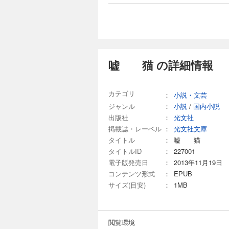
嘘 猫 の詳細情報
カテゴリ
：
小説・文芸
ジャンル
：
小説
/
国内小説
出版社
：
光文社
掲載誌・レーベル
：
光文社文庫
タイトル
：
嘘 猫
タイトルID
：
227001
電子版発売日
：
2013年11月19日
コンテンツ形式
：
EPUB
サイズ(目安)
：
1MB
閲覧環境