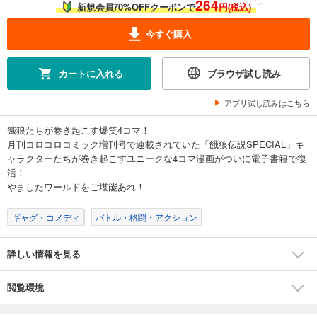
264
新規会員70%OFFクーポンで
円(税込)
今すぐ購入
カートに入れる
ブラウザ試し読み
アプリ試し読みはこちら
餓狼たちが巻き起こす爆笑4コマ！
月刊コロコロコミック増刊号で連載されていた「餓狼伝説SPECIAL」キ
ャラクターたちが巻き起こすユニークな4コマ漫画がついに電子書籍で復
活！
やましたワールドをご堪能あれ！
ギャグ・コメディ
バトル・格闘・アクション
詳しい情報を見る
閲覧環境