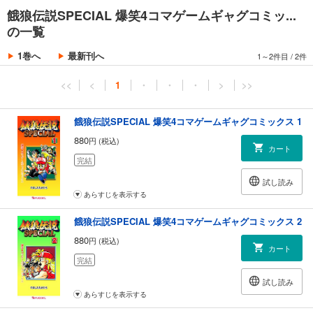
餓狼伝説SPECIAL 爆笑4コマゲームギャグコミッ...
の一覧
1巻へ
最新刊へ
1～2件目
/
2件
<<
<
1
・
・
・
>
>>
餓狼伝説SPECIAL 爆笑4コマゲームギャグコミックス 1
880
円 (税込)
カート
完結
試し読み
あらすじを表示する
餓狼伝説SPECIAL 爆笑4コマゲームギャグコミックス 2
880
円 (税込)
カート
完結
試し読み
あらすじを表示する