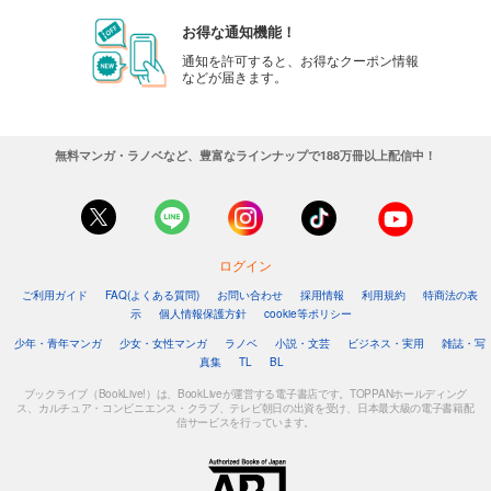
お得な通知機能！
通知を許可すると、お得なクーポン情報
などが届きます。
無料マンガ・ラノベなど、豊富なラインナップで188万冊以上配信中！
ログイン
ご利用ガイド
FAQ(よくある質問)
お問い合わせ
採用情報
利用規約
特商法の表
示
個人情報保護方針
cookie等ポリシー
少年・青年マンガ
少女・女性マンガ
ラノベ
小説・文芸
ビジネス・実用
雑誌・写
真集
TL
BL
ブックライブ（BookLive!）は、BookLiveが運営する電子書店です。TOPPANホールディング
ス、カルチュア・コンビニエンス・クラブ、テレビ朝日の出資を受け、日本最大級の電子書籍配
信サービスを行っています。