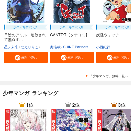
少年・青年マンガ
少年・青年マンガ
少年・青年マンガ
日陰のアミル 追放され
GANTZ:T【タテヨミ】
妖怪ウォッチ
て無双す...
星ノ未来
むえりりこ
フーモア
奥浩哉
SHINE Partners
小西紀行
無料で読む
無料で読む
無料で読む
「少年マンガ」無料一覧へ
少年マンガ ランキング
1位
2位
3位