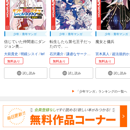
少年・青年マンガ
少年・青年マンガ
少年・青年マンガ
信じていた仲間達にダン
転生したら第七王子だっ
魔女と傭兵
ジョン奥...
たので、...
大前貴史
明鏡シスイ
tef
石沢庸介
謙虚なサークル
メル。
宮木真人
超法規的かえ
無料あり
無料あり
無料あり
試し読み
試し読み
試し読み
「少年マンガ」ランキングの一覧へ