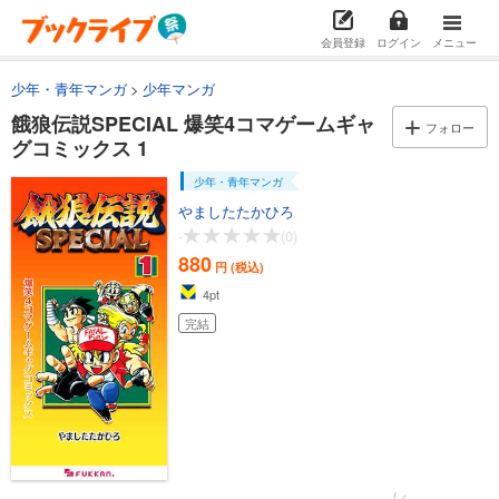
会員登録
ログイン
メニュー
少年・青年マンガ
少年マンガ
餓狼伝説SPECIAL 爆笑4コマゲームギャ
フォロー
グコミックス 1
少年・青年マンガ
やましたたかひろ
-
(0)
880
円 (税込)
4
pt
完結