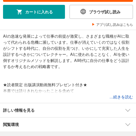
カートに入れる
ブラウザ試し読み
アプリ試し読みはこちら
AIの急速な発展によって仕事の前提が激変し、さまざまな職種がAIに取
って代わられる危機に瀕しています。仕事が消えていくのではなく役割
がシフトする時代に、自分の役割を見つけ、いかにして充実した人生を
設計するべきかについてレクチャー。AIに使われることなく、AIを使い
倒すオリジナルメソッドを解説します。AI時代に自分の仕事をどう設計
するか考えるための戦略書です。
★読者限定 出版講演動画無料プレゼント付き★
本書では語りきれなかったことを含めて
著者が直接解説した講演の動画をプレゼントします。
...続きを読む
※特典の配布は予告なく終了することがございます。あらかじめご了承く
ださい。
詳しい情報を見る
閲覧環境
【目次】
第1章 「ない」仕事の時代がやって来た