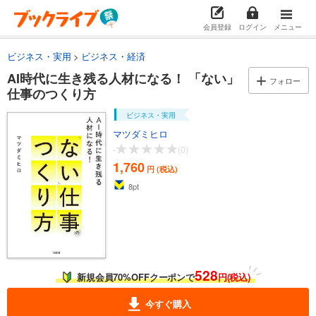
会員登録
ログイン
メニュー
ビジネス・実用
ビジネス・経済
AI時代に生き残る人材になる！ 「ない」
フォロー
仕事のつくり方
ビジネス・実用
マツダミヒロ
-
(0)
1,760
円 (税込)
8
pt
528
新規会員70%OFFクーポンで
円(税込)
今すぐ購入