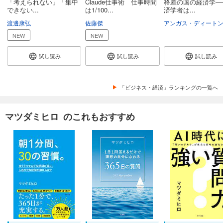
「考えられない」「集中
Claude仕事術 仕事時間
格差の国の経済学―
できない...
は1/100...
済学者は...
渡邊康弘
佐藤傑
アンガス・ディート
NEW
NEW
試し読み
試し読み
試し読み
「ビジネス・経済」ランキングの一覧へ
マツダミヒロ のこれもおすすめ