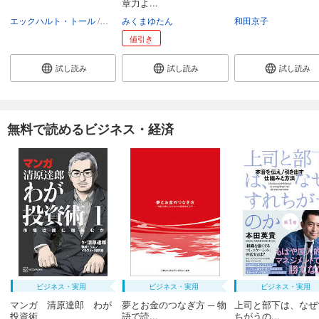
章力よ...
エックハルト・トール
吉田利子
みくまゆたん
和田京子
値引き
試し読み
試し読み
試し読み
無料で読めるビジネス・経済
ビジネス・実用
ビジネス・実用
ビジネス・実用
マンガ 清原達郎 わが
夢とお金のつなぎ方 ─ 物
上司と部下は、なぜ
投資術
語で読...
ちがうの...