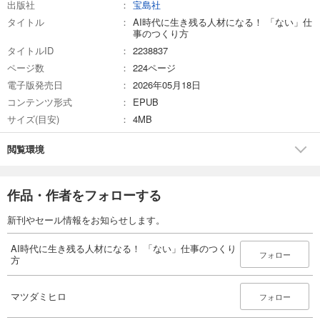
組に選出され、リスナーは30万人以上。自分らしく働き、自分らしく生
出版社
宝島社
き、大切な人たちと豊かな時間を過ごすことを大切にしている。
タイトル
AI時代に生き残る人材になる！ 「ない」仕
事のつくり方
タイトルID
2238837
ページ数
224ページ
電子版発売日
2026年05月18日
コンテンツ形式
EPUB
サイズ(目安)
4MB
閲覧環境
作品・作者をフォローする
新刊やセール情報をお知らせします。
AI時代に生き残る人材になる！ 「ない」仕事のつくり
フォロー
方
マツダミヒロ
フォロー