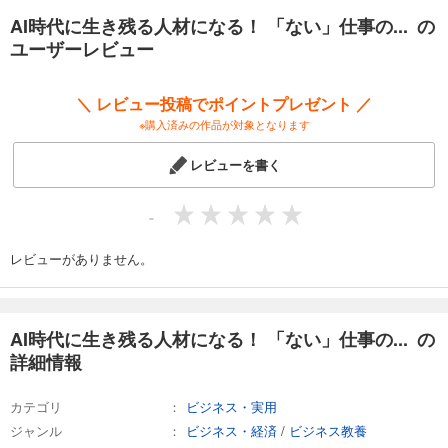
AI時代に生き残る人材になる！ 「ない」仕事の... の
第2章 未定義から仕事を生む「問題解決力」と「デザイン思考」
ユーザーレビュー
第3章 「ない」仕事を形にする問いのレッスン
＼ レビュー投稿でポイントプレゼント ／
第4章 役割を設計する――「ない」仕事を形にする技術
※購入済みの作品が対象となります
終章 マツダミヒロ式 AI時代に自分らしく生きる方法
レビューを書く
【著者について】
-
マツダミヒロ
質問家・作家。現在はフランス・パリに拠点を置き、時間と場所にとら
レビューがありません。
われないビジネススタイルで、「自分らしく生きる」をテーマにさまざ
まな事業を展開している。著書は国内外で70冊以上。カウンセリングや
コーチングの理論をベースに、人のやる気や能力を引き出す独自メソッ
ド「魔法の質問」を開発。現在、国内外で5000人以上のインストラクタ
AI時代に生き残る人材になる！ 「ない」仕事の... の
ーが活動している。メールマガジンの読者は16万人を超え、教育分野で
詳細情報
はNHKでも紹介された「魔法の質問 学校プロジェクト」を通じて、イギ
リス、チェコ、シンガポールなど世界各国の学校で子どもたちに問いの
カテゴリ
ビジネス・実用
力を伝えている。ニューヨークの国連国際学校（UNIS）でも授業を行
う。ポッドキャスト番組「ライフトラベラーカフェ」はAppleのベスト番
ジャンル
ビジネス・経済
/
ビジネス教養