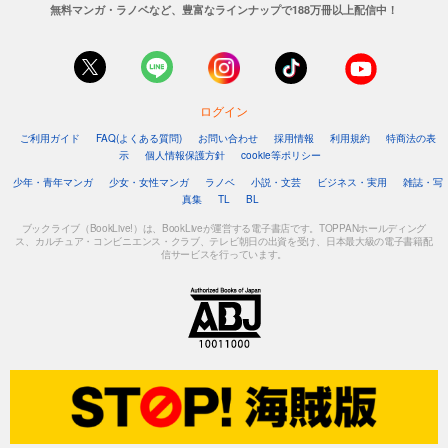
無料マンガ・ラノベなど、豊富なラインナップで188万冊以上配信中！
ログイン
ご利用ガイド
FAQ(よくある質問)
お問い合わせ
採用情報
利用規約
特商法の表
示
個人情報保護方針
cookie等ポリシー
少年・青年マンガ
少女・女性マンガ
ラノベ
小説・文芸
ビジネス・実用
雑誌・写
真集
TL
BL
ブックライブ（BookLive!）は、BookLiveが運営する電子書店です。TOPPANホールディング
ス、カルチュア・コンビニエンス・クラブ、テレビ朝日の出資を受け、日本最大級の電子書籍配
信サービスを行っています。