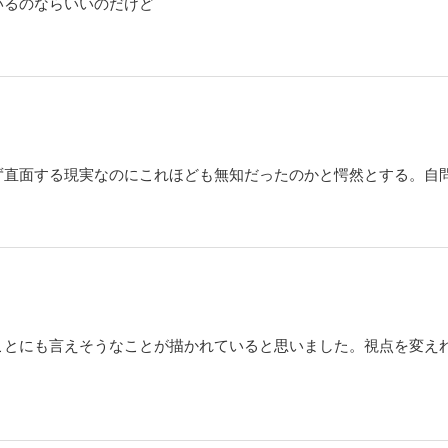
いるのならいいのだけど
設長がノルマと現実をめぐって対立。誰も報われない制度の現実が重くのしかかる
５）
た頃のことを思い出してみて」――恩田百太郎（おんだ・ももたろう）の起こした
。介護の仕事に誇りを持ち、自分たちが本当にやりたかったケアをすること――。
度」「役所」の壁が大きく立ちはだかっていた！ 介護士と入居者が一緒になって
ず直面する現実なのにこれほども無知だったのかと愕然とする。自
て、百太郎たちは走り出す！
６）
のデザイナーとして仕事を続け、オシャレをして好きなものを食べ、64歳まで一人
いこ）。これからも人生を楽しんでポックリ逝きたいと思っていたのに……。20年
は新しい住居を探すが、一般住宅は断られ、あるのは「高齢者専用住宅」ばかりで
高齢者を受け入れてくれる場所は無いの」“独り身の高齢者”の現実を描く【セカンド
ことにも言えそうなことが描かれていると思いました。視点を変え
。
７）