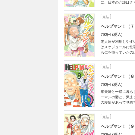
に、日本の介護はさ
完結
ヘルプマン！（７
792円 (税込)
老人達が利用しやす
はスケジュールに忙
も仁を待っていたの
たケアマネ事業所の
完結
ヘルプマン！（８
792円 (税込)
弟夫婦と一緒に暮ら
ーマンの妻と、気ま
の愛情があって見捨
ナのヘルパーに出会
い現実もあった。
完結
ヘルプマン！（９
792円 (税込)