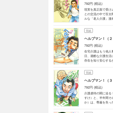
792円 (税込)
現実を真正面で受け
との交流の中で百太
ルな「老人介護」漫画
完結
ヘルプマン！（２
792円 (税込)
在宅介護はもう他人
日、過酷な介護生活
存在を知り安心する
護編！！
完結
ヘルプマン！（３
792円 (税込)
介護虐待の闇に迫る
すけ）と、半年間そ
か）は、尊厳を失っ
が、当の幸助は「恩