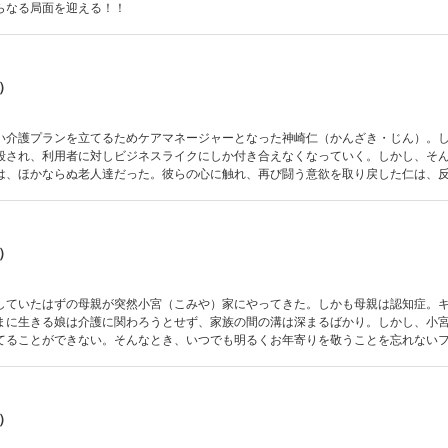
らなる局面を迎える！！
）
い介護プランを立てるためケアマネージャーとなった神崎仁（かんざき・じん）。
殺され、利用者に対しビジネスライクにしか付き合えなくなっていく。しかし、そ
は、ほかならぬ老人達だった。彼らの心に触れ、再び闘う意欲を取り戻した仁は、
所長やスタッフ達のやる気を起こし、少数精鋭の仲間とともに知恵を絞り合うが…
）
していたはずの母親が突然小宮（こみや）家にやってきた。しかも母親は認知症。
まに生きる娘は介護に関わろうとせず、家族の間の溝は深まるばかり。しかし、小
てることができない。そんなとき、いつでも明るくお年寄りを敬うことを忘れない
い、母親に、そして小宮一家に笑顔が戻る。しかしそこには、介護の現場で働く外
）