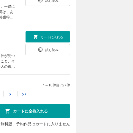
試し読み
た。一緒に
郎は、あ
格獲得に
カートに入れる
試し読み
な彼が見つ
ること、そ
老人の孤独
1～10件目
/
27件
カートに入れる
>
>>
試し読み
間軸が曖昧
片付けられ
カートに全巻入れる
定無料版、予約作品はカートに入りません