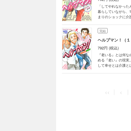
「してやれなかった
暮らしていながら、
まりのショックに介
挑む、【介護福祉学
完結
ヘルプマン！（１
792円 (税込)
『老いる』とは何な
める『老い』の現実
して幸せとは介護と
死や独居老人達と交
完結
ヘルプマン！（１
<<
<
792円 (税込)
「イヤだ……ボケる
になる。誰でも可能
ない問題に鋭く迫る、
完結