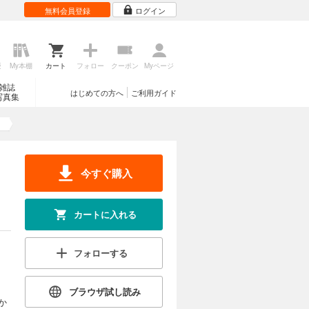
無料会員登録
ログイン
歴
My本棚
カート
フォロー
クーポン
Myページ
雑誌
はじめての方へ
ご利用ガイド
写真集
）
今すぐ購入
カートに入れる
フォローする
ブラウザ試し読み
か