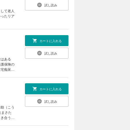
試し読み
そして老人
かったリア
カートに入れる
試し読み
女はある
介護保険の
在宅痴呆介
カートに入れる
試し読み
幸助（こう
（まさた
向き合う