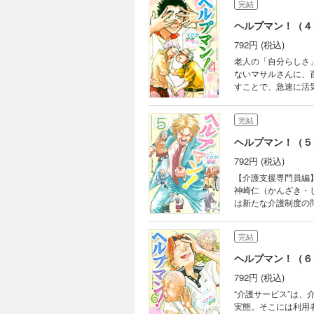
完結
ヘルプマン！（４
792円 (税込)
老人の「自分らしさ
ないマサルさんに、百
すことで、急速に活
完結
ヘルプマン！（５
792円 (税込)
【介護支援専門員編
神崎仁（かんざき・
は新たな介護制度の
で、ケアマネージャ
完結
ヘルプマン！（６
792円 (税込)
“介護サービス”は
実態。そこには利用