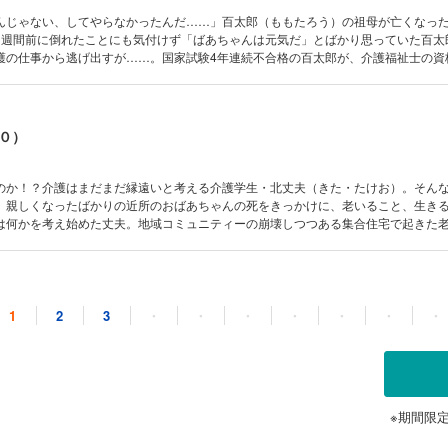
んじゃない、してやらなかったんだ……」百太郎（ももたろう）の祖母が亡くなっ
1週間前に倒れたことにも気付けず「ばあちゃんは元気だ」とばかり思っていた百太
護の仕事から逃げ出すが……。国家試験4年連続不合格の百太郎が、介護福祉士の資
生編】！
０）
のか！？介護はまだまだ縁遠いと考える介護学生・北丈夫（きた・たけお）。そん
。親しくなったばかりの近所のおばあちゃんの死をきっかけに、老いること、生き
は何かを考え始めた丈夫。地域コミュニティーの崩壊しつつある集合住宅で起きた
流し、半熟ヘルプマンが彼等に支えられ成長する！【介護福祉学生編】完結！
１）
1
2
3
・
・
・
・
・
・
・
のはイヤだイヤだイヤだイヤだ!!」認知症の視点から見た世界。記憶が抜け落ち、時
性があり、30代、40代でもその兆候は脳にわずかに出てくる認知症。他人ごとでは
【認知症編】!!
※期間限