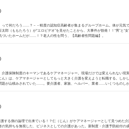
）
」って何だろう……？－－軽度の認知症高齢者が集まるグループホーム。体が元気
太郎（ももたろう）が“エロビデオ”を見せたことから、大事件が勃発！！“男”と“女
気づいたホームだが……！？老人の性を問う、【高齢者性問題編】。
）
】介護保険制度のキーマンであるケアマネージャー。現場だけでは変えられない現
じん）は、ケアマネージャーとしてもっと大きく介護を変えようと転職する。しか
問題が山積みされていた……。要介護者、家族、ヘルパー、業者……いくつものし
ーとして考えうる最良の介護を実現することはできるのか？
）
、介護する側の論理で出来ている！？仁（じん）がケアマネージャーとして見つめた介
者の気持ちを無視した、ビジネスとしての介護があった。新制度・介護予防給付の