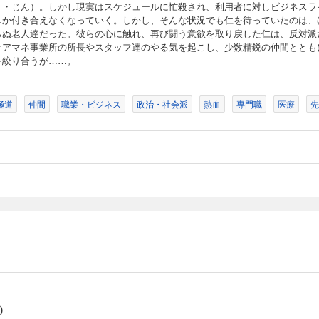
き・じん）。しかし現実はスケジュールに忙殺され、利用者に対しビジネスラ
しか付き合えなくなっていく。しかし、そんな状況でも仁を待っていたのは、
らぬ老人達だった。彼らの心に触れ、再び闘う意欲を取り戻した仁は、反対派
ケアマネ事業所の所長やスタッフ達のやる気を起こし、少数精鋭の仲間ととも
を絞り合うが……。
極道
仲間
職業・ビジネス
政治・社会派
熱血
専門職
医療
先
）