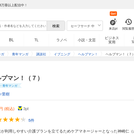
8万冊以上配信中！
Get!
セーフサーチ 中
来店pt
閲覧履
ビジネス
BL
TL
ラノベ
小説・文芸
実用
ンガ
青年マンガ
講談社
イブニング
ヘルプマン！
ヘルプマン！（７
ルプマン！（７）
・青年マンガ
か里樹
円 (税込)
3
pt
5件
達が利用しやすい介護プランを立てるためケアマネージャーとなった神崎仁（