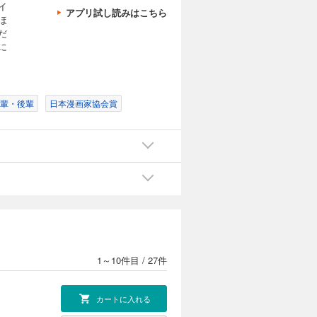
イ
アプリ試し読みはこちら
ほ
だ
に
輩・後輩
日本漫画家協会賞
1～10件目
/
27件
カートに入れる