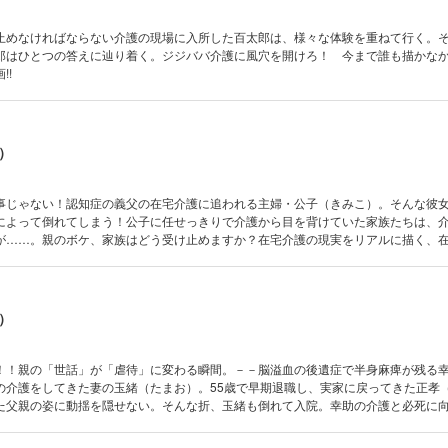
止めなければならない介護の現場に入所した百太郎は、様々な体験を重ねて行く。
郎はひとつの答えに辿り着く。ジジババ介護に風穴を開けろ！ 今まで誰も描かな
!!
）
事じゃない！認知症の義父の在宅介護に追われる主婦・公子（きみこ）。そんな彼
によって倒れてしまう！公子に任せっきりで介護から目を背けていた家族たちは、
が……。親のボケ、家族はどう受け止めますか？在宅介護の現実をリアルに描く、
）
！！親の「世話」が「虐待」に変わる瞬間。－－脳溢血の後遺症で半身麻痺が残る
の介護をしてきた妻の玉緒（たまお）。55歳で早期退職し、実家に戻ってきた正孝
た父親の姿に動揺を隠せない。そんな折、玉緒も倒れて入院。幸助の介護と必死に
知らず」「出来そこない」と罵るばかりで……。