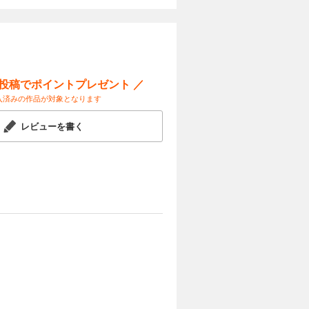
カートに入れる
試し読み
ゴルフ。家
症』になっ
認知症に理
ー投稿でポイントプレゼント ／
付かない方
入済みの作品が対象となります
カートに入れる
レビューを書く
試し読み
現場未経験
葛藤、高齢
知症ケア学
カートに入れる
試し読み
初めて向き
信を失い、
……。一方