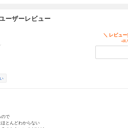
２）
のユーザーレビュー
トサラリーマンだった蒲田喜久雄（かまた・きくお）。趣味は仕事の延長で覚えた
て妻子から愛され孫にも恵まれた。そんな彼が定年退職を迎えた矢先、突然『認知
幻覚、失認……。これまで出来ていた事が、日を追う毎に出来なくなり自信喪失。
＼ レビュ
を改善させようとし、結果喜久雄の自尊心をズタズタに傷つけ、悲劇は取り返しの
―。
※購
３）
ゃ食えない……？ 離職者が後を絶たない介護現場――。天下りの施設長と、介護
介護現場は人材難なのか!?」と苦悶する。職員不足で満足な介護ができない現場の
ハット）の続く状況に、現場責任者の介護主任は、苦渋の決断を下した！ 日本認
い
 特別賞受賞!!
４）
、介護職への偏見、制度上、上がることのない給料……。介護職の制度や待遇面に
るので
おんだ・ももたろう）は、自らが考える理想のケアを入居者に固辞されたことで自
はほとんどわからない
しまった。「自分を必要としてくれる職場に」と父親の勧めで鉄工所に転職するが