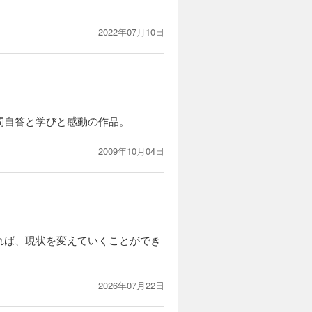
――。
2022年07月10日
カートに入れる
試し読み
波が、主任
しかし、そ
作り上げる
問自答と学びと感動の作品。
2009年10月04日
カートに入れる
試し読み
で気ままに
住んだアパ
……。「今
ライフ
れば、現状を変えていくことができ
カートに入れる
2026年07月22日
試し読み