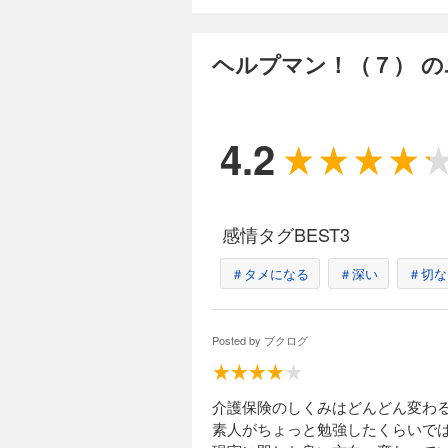
ヘルプマン！（１
792円 (税込)
ヘルプマン！（７） 
広告代理店のエリー
庭では二児の父とし
てしまった。失語、
解の無い家族は症状
4.2
向へ向かって行く―
完結
ヘルプマン！（１
792円 (税込)
感情タグBEST3
介護職は情熱だけじ
の事務長は、「なぜ
＃タメになる
者の事故（ヒヤリ・
＃深い
＃切な
会 読売認知症ケア賞
完結
Posted by
ブクログ
ヘルプマン！（１
792円 (税込)
現場の万年人手不足
介護保険のしくみはどんどん変わ
合った恩田百太郎（
素人がちょっと勉強したくらいで
職場を無断欠勤して