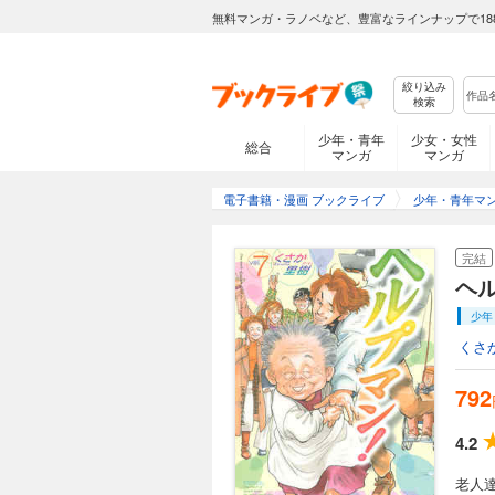
無料マンガ・ラノベなど、豊富なラインナップで18
絞り込み
検索
少年・青年
少女・女性
総合
マンガ
マンガ
電子書籍・漫画 ブックライブ
少年・青年マ
完結
ヘ
少年
くさ
792
4.2
老人