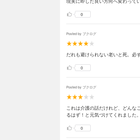
現実に即した良い方向へ変わって
施設では、現場と施
完結
0
ヘルプマン！（１
792円 (税込)
Posted by
ブクログ
「自分が介護を志し
や事務長を動かした
こには「法律」「制
だれも避けられない老いと死。必
新しい施設を目指し
完結
0
ヘルプマン！（１
792円 (税込)
Posted by
ブクログ
定年退職後もフリー
生きてきた玲子（れ
ートを追われた玲子
の社会にあたしたち
これは介護の話だけれど、どんな
編】。
るはず！と元気づけてくれました
完結
ヘルプマン！（１
0
792円 (税込)