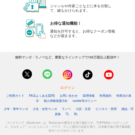
ジャンルや作家ごとなどに本を分類し
て、鍵もかけられます。
お得な通知機能！
通知を許可すると、お得なクーポン情報
などが届きます。
無料マンガ・ラノベなど、豊富なラインナップで188万冊以上配信中！
ログイン
ご利用ガイド
FAQ(よくある質問)
お問い合わせ
採用情報
利用規約
特商法の表
示
個人情報保護方針
cookie等ポリシー
少年・青年マンガ
少女・女性マンガ
ラノベ
小説・文芸
ビジネス・実用
雑誌・写
真集
TL
BL
ブックライブ（BookLive!）は、BookLiveが運営する電子書店です。TOPPANホールディング
ス、カルチュア・コンビニエンス・クラブ、テレビ朝日の出資を受け、日本最大級の電子書籍配
信サービスを行っています。