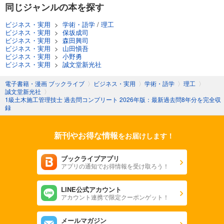
同じジャンルの本を探す
ビジネス・実用
>
学術・語学
/
理工
ビジネス・実用
>
保坂成司
ビジネス・実用
>
森田興司
ビジネス・実用
>
山田愼吾
ビジネス・実用
>
小野勇
ビジネス・実用
>
誠文堂新光社
電子書籍・漫画 ブックライブ
〉
ビジネス・実用
〉
学術・語学
〉
理工
〉
誠文堂新光社
〉
1級土木施工管理技士 過去問コンプリート 2026年版：最新過去問8年分を完全収
録
新刊やお得な情報
をお届けします！
ブックライブアプリ
アプリの通知でお得情報を受け取ろう！
LINE公式アカウント
アカウント連携で限定クーポンゲット！
メールマガジン