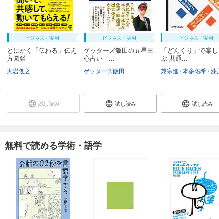
ビジネス・実用
ビジネス・実用
ビジネス・実用
とにかく「伝わる」伝え
ゲッターズ飯田の五星三
「どんくり」で楽し
方図鑑
心占い ...
ぶ 共通...
大岩俊之
ゲッターズ飯田
兼宗進
本多佑希
漆原
試し読み
試し読み
試し読み
無料で読める学術・語学