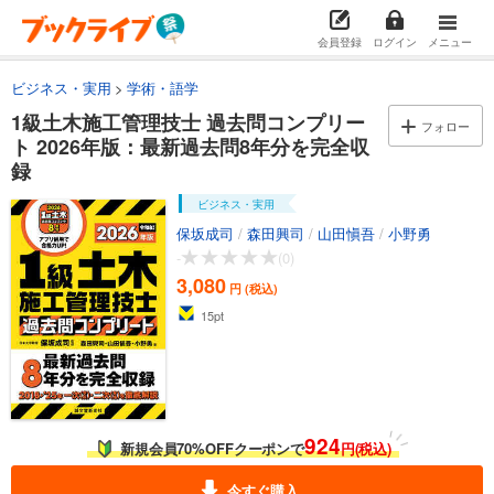
会員登録
ログイン
メニュー
ビジネス・実用
学術・語学
1級土木施工管理技士 過去問コンプリー
フォロー
ト 2026年版：最新過去問8年分を完全収
録
ビジネス・実用
保坂成司
/
森田興司
/
山田愼吾
/
小野勇
-
(0)
3,080
円 (税込)
15
pt
924
新規会員70%OFFクーポンで
円(税込)
今すぐ購入