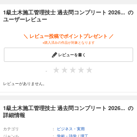
巻頭には最新過去問分析やこれまでの出題実績を掲載しており、重点し
て学習確認をすべき項目や出題頻度が高い項目を知ることができます。
1級土木施工管理技士 過去問コンプリート 2026... の
巻末には、経験記述についてその攻略法を掲載。経験記述をする工事の
ユーザーレビュー
選び方から記入上の注意、事前準備の仕方まで、どんな工事内容にも使
える解答テクニックを紹介しています。
＼ レビュー投稿でポイントプレゼント ／
◇アプリ版のご案内◇
※購入済みの作品が対象となります
本書の内容を収録した学習アプリもあります。通勤・通学のスキマ時間
を使っての復習、
レビューを書く
直前期の総仕上げなど、本書と併せて活用することで、合格力をさらに
高めることができます。
詳しくは本書をご確認ください。
-
*Google PlayまたはApp Storeからダウンロードすることができます。
*本書とは別売りです。
レビューがありません。
1級土木施工管理技士 過去問コンプリート 2026... の
詳細情報
カテゴリ
ビジネス・実用
ジャンル
学術・語学
/
理工