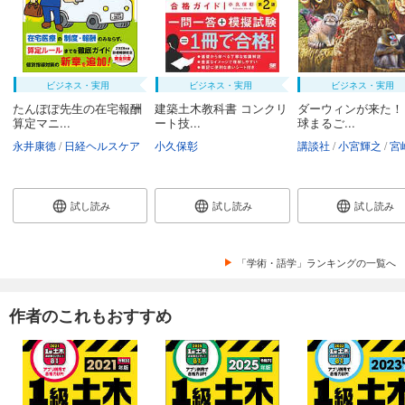
ビジネス・実用
ビジネス・実用
ビジネス・実用
たんぽぽ先生の在宅報酬
建築土木教科書 コンクリ
ダーウィンが来た！
算定マニ...
ート技...
球まるご...
永井康徳
日経ヘルスケア
小久保彰
講談社
小宮輝之
宮崎
試し読み
試し読み
試し読み
「学術・語学」ランキングの一覧へ
作者のこれもおすすめ