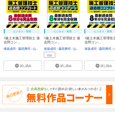
ビジネス・実用
ビジネス・実用
ビジネス・実用
1級土木施工管理技士 過
1級土木施工管理技士 過
1級土木施工管理技士
去問コン...
去問コン...
去問コン...
保坂成司
森田興司
山田愼吾
保坂成司
小野勇
森田興司
山田愼吾
保坂成司
小野勇
森田興司
山
完結
試し読み
試し読み
試し読み