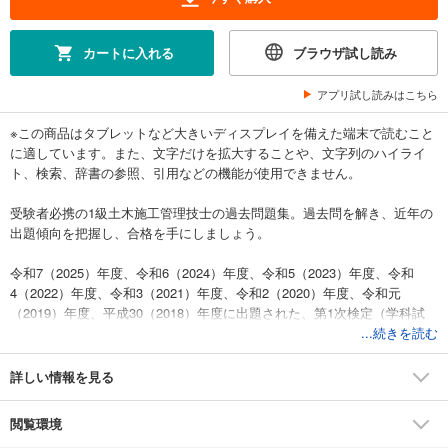
カートに入れる
ブラウザ試し読み
アプリ試し読みはこちら
※この商品はタブレットなど大きいディスプレイを備えた端末で読むこと
に適しています。また、文字だけを拡大することや、文字列のハイライ
ト、検索、辞書の参照、引用などの機能が使用できません。
受験者必携の1級土木施工管理技士の過去問題集。過去問を解き、近年の
出題傾向を把握し、合格を手にしましょう。
令和7（2025）年度、令和6（2024）年度、令和5（2023）年度、令和
4（2022）年度、令和3（2021）年度、令和2（2020）年度、令和元
（2019）年度、平成30（2018）年度に出題された、第1次検定（学科試
験）・第2次検定（実地試験）の過去問を収録しています。
...続きを読む
問題は年度別に収録されているため、本試験と同じ雰囲気で学習するこ
とが可能です。
詳しい情報を見る
また、選択肢ごとに詳細な解説がついているので、出題される各分野に
ついて理解を深めることができ、効率よく学習を進めることができま
閲覧環境
す。