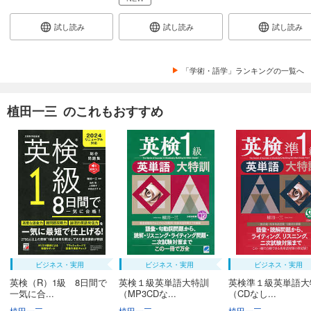
試し読み
試し読み
試し読み
「学術・語学」ランキングの一覧へ
植田一三 のこれもおすすめ
ビジネス・実用
ビジネス・実用
ビジネス・実用
英検（R）1級 8日間で
英検１級英単語大特訓
英検準１級英単語大
一気に合...
（MP3CDな...
（CDなし...
植田一三
植田一三
植田一三