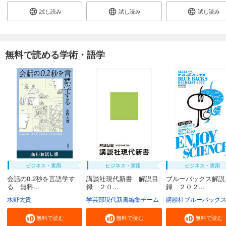
試し読み
試し読み
試し読み
無料で読める学術・語学
ビジネス・実用
ビジネス・実用
ビジネス・実用
会話の0.2秒を言語学す
講談社現代新書 解説目
ブルーバックス解説
る 無料...
録 ２０...
録 ２０２...
水野太貴
学芸部現代新書編集チーム
講談社ブルーバック
無料で読む
無料で読む
無料で読む