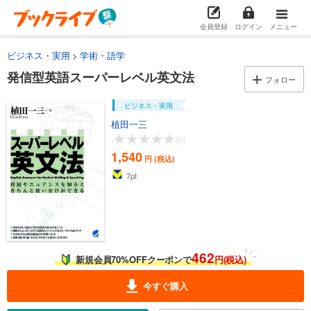
会員登録
ログイン
メニュー
ビジネス・実用
学術・語学
発信型英語スーパーレベル英文法
フォロー
ビジネス・実用
植田一三
-
(0)
1,540
円 (税込)
7
pt
462
新規会員70%OFFクーポンで
円(税込)
今すぐ購入