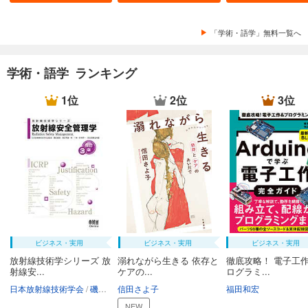
「学術・語学」無料一覧へ
学術・語学 ランキング
1位
2位
3位
ビジネス・実用
ビジネス・実用
ビジネス・実用
放射線技術学シリーズ 放
溺れながら生きる 依存と
徹底攻略！ 電子工作
射線安...
ケアの...
ログラミ...
日本放射線技術学会
磯辺智範
信田さよ子
清水秀雄
南一幸
鈴木昇一
福田和宏
西谷源展
NEW