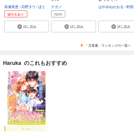
高瀬美恵
苅野タウ
ぽと
ナガノ
はやみねかおる
村田
値引きあり
NEW
試し読み
試し読み
試し読み
「児童書」ランキングの一覧へ
Haruka のこれもおすすめ
ラノベ