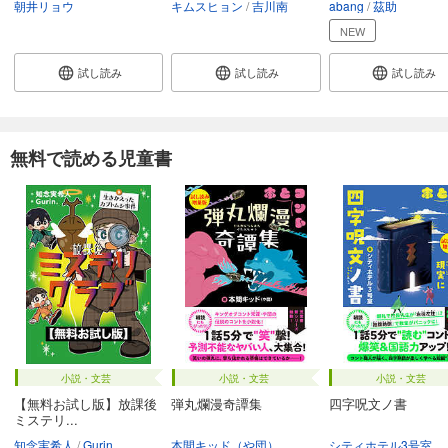
朝井リョウ
キムスヒョン
吉川南
abang
茲助
NEW
試し読み
試し読み
試し読み
無料で読める児童書
小説・文芸
小説・文芸
小説・文芸
【無料お試し版】放課後
弾丸爛漫奇譚集
四字呪文ノ書
ミステリ...
知念実希人
Gurin.
本間キッド（や団）
シティホテル3号室