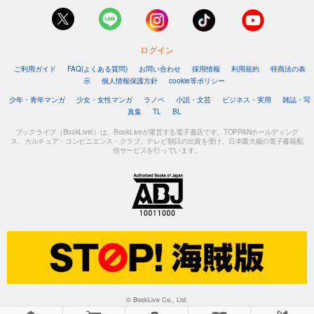
ログイン
ご利用ガイド
FAQ(よくある質問)
お問い合わせ
採用情報
利用規約
特商法の表
示
個人情報保護方針
cookie等ポリシー
少年・青年マンガ
少女・女性マンガ
ラノベ
小説・文芸
ビジネス・実用
雑誌・写
真集
TL
BL
ブックライブ（BookLive!）は、BookLiveが運営する電子書店です。TOPPANホールディング
ス、カルチュア・コンビニエンス・クラブ、テレビ朝日の出資を受け、日本最大級の電子書籍配
信サービスを行っています。
© BookLive Co., Ltd.