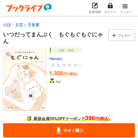
会員登録
ログイン
メニュー
小説・文芸
児童書
いつだってまんぷく もぐもぐもぐにゃ
フォロー
ん
小説・文芸
Haruka
-
(0)
1,320
円 (税込)
6
pt
396
新規会員70%OFFクーポンで
円(税込)
今すぐ購入