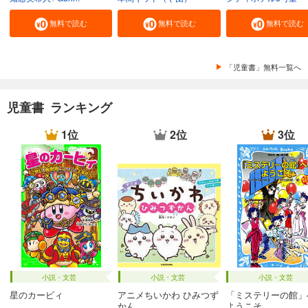
無料で読む
無料で読む
無料で読む
「児童書」無料一覧へ
児童書 ランキング
1位
2位
3位
小説・文芸
小説・文芸
小説・文芸
星のカービィ
アニメちいかわ ひみつず
「ミステリーの館」
かん
ようこそ...