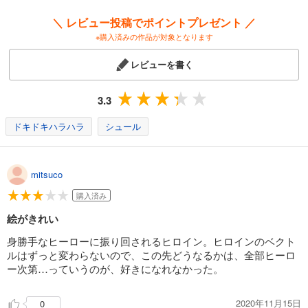
＼ レビュー投稿でポイントプレゼント ／
※購入済みの作品が対象となります
レビューを書く
3.3
ドキドキハラハラ
シュール
mitsuco
購入済み
絵がきれい
身勝手なヒーローに振り回されるヒロイン。ヒロインのベクト
ルはずっと変わらないので、この先どうなるかは、全部ヒーロ
ー次第…っていうのが、好きになれなかった。
2020年11月15日
0