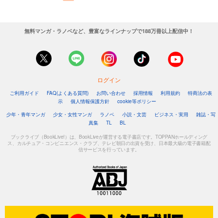
無料マンガ・ラノベなど、豊富なラインナップで188万冊以上配信中！
ログイン
ご利用ガイド
FAQ(よくある質問)
お問い合わせ
採用情報
利用規約
特商法の表
示
個人情報保護方針
cookie等ポリシー
少年・青年マンガ
少女・女性マンガ
ラノベ
小説・文芸
ビジネス・実用
雑誌・写
真集
TL
BL
ブックライブ（BookLive!）は、BookLiveが運営する電子書店です。TOPPANホールディング
ス、カルチュア・コンビニエンス・クラブ、テレビ朝日の出資を受け、日本最大級の電子書籍配
信サービスを行っています。