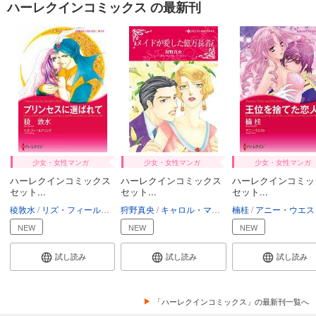
ハーレクインコミックス の最新刊
少女・女性マンガ
少女・女性マンガ
少女・女性マンガ
ハーレクインコミックス
ハーレクインコミックス
ハーレクインコミッ
セット...
セット...
セット...
稜敦水
リズ・フィールディング
狩野真央
友井美穂
キャロル・マリネッリ
スーザン・メイアー
楠桂
千家ゆう
アニー・ウエス
キャ
NEW
NEW
NEW
試し読み
試し読み
試し読み
「ハーレクインコミックス」の最新刊一覧へ