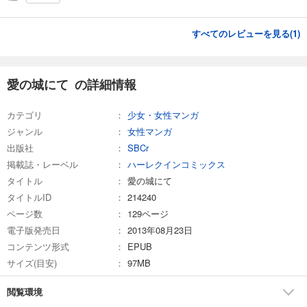
すべてのレビューを見る(
1
)
愛の城にて の詳細情報
カテゴリ
少女・女性マンガ
ジャンル
女性マンガ
出版社
SBCr
掲載誌・レーベル
ハーレクインコミックス
タイトル
愛の城にて
タイトルID
214240
ページ数
129ページ
電子版発売日
2013年08月23日
コンテンツ形式
EPUB
サイズ(目安)
97MB
閲覧環境