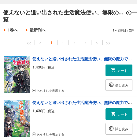
使えないと追い出された生活魔法使い、無限の... の一
覧
1巻へ
最新刊へ
1～2件目
/
2件
<<
<
1
・
・
・
>
>>
使えないと追い出された生活魔法使い、無限の魔力で生活無双１【電子書店共通特典SS付】
1,430
円 (税込)
カート
試し読み
あらすじを表示する
使えないと追い出された生活魔法使い、無限の魔力で生活無双２【電子書店共通特典SS付】
1,430
円 (税込)
カート
試し読み
あらすじを表示する