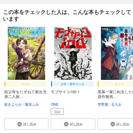
この本をチェックした人は、こんな本もチェックして
います
ラノベ
少年・青年マンガ
ラノベ
祖父母をたずねて家出兄
モブサイコ100 1
黒幕一家に転生した
弟二人旅...
原作無視...
泉きよらか
蓮深ふみ
ONE
空野進
るろお
完結
試し読み
試し読み
試し読み