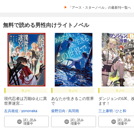
「アース・スターノベル」の最新刊一覧へ
無料で読める男性向けライトノベル
ラノベ
ラノベ
ラノベ
現代忍者は万能ゆえに異
あなたが生きるこの世界
ダンジョンのUX、
世界迷宮...
で
ます！
左兵衛佐
yononaka
柴野日向
烏羽雨
三上康明
ひと和
試し読み
試し読み
試し読み
増量中
増量中
増量中