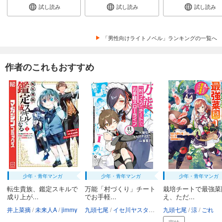
試し読み
試し読み
試し読み
「男性向けライトノベル」ランキングの一覧へ
作者のこれもおすすめ
少年・青年マンガ
少年・青年マンガ
少年・青年マンガ
転生貴族、鑑定スキルで
万能「村づくり」チート
栽培チートで最強菜
成り上が...
でお手軽...
え、ただ...
井上菜摘
未来人A
jimmy
九頭七尾
イセ川ヤスタカ
蚕堂j1
九頭七尾
涼
ごれ
完結