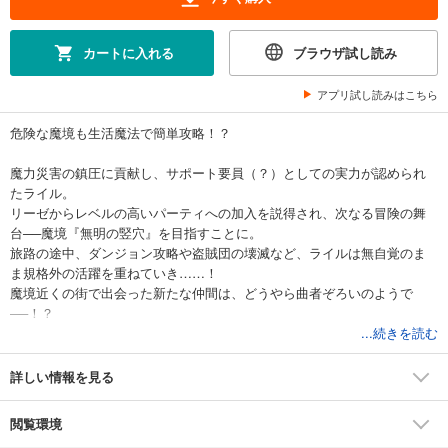
カートに入れる
ブラウザ試し読み
アプリ試し読みはこちら
危険な魔境も生活魔法で簡単攻略！？
魔力災害の鎮圧に貢献し、サポート要員（？）としての実力が認められ
たライル。
リーゼからレベルの高いパーティへの加入を説得され、次なる冒険の舞
台──魔境『無明の竪穴』を目指すことに。
旅路の途中、ダンジョン攻略や盗賊団の壊滅など、ライルは無自覚のま
ま規格外の活躍を重ねていき……！
魔境近くの街で出会った新たな仲間は、どうやら曲者ぞろいのようで
──！？
未知の魔物が蠢く魔境に、ライルはどう立ち向かうのか！
...続きを読む
追放された生活魔法使いの無自覚無双ファンタジー、第二弾！
詳しい情報を見る
閲覧環境