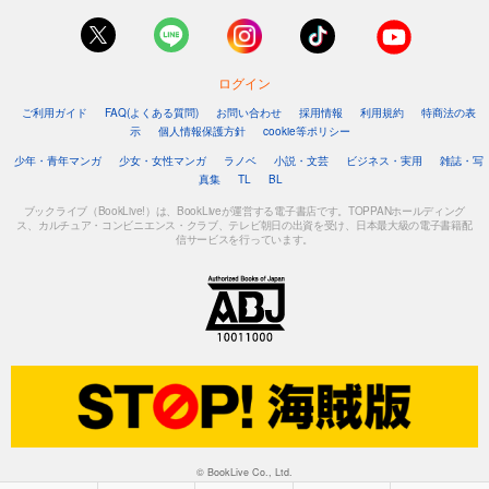
ログイン
ご利用ガイド
FAQ(よくある質問)
お問い合わせ
採用情報
利用規約
特商法の表
示
個人情報保護方針
cookie等ポリシー
少年・青年マンガ
少女・女性マンガ
ラノベ
小説・文芸
ビジネス・実用
雑誌・写
真集
TL
BL
ブックライブ（BookLive!）は、BookLiveが運営する電子書店です。TOPPANホールディング
ス、カルチュア・コンビニエンス・クラブ、テレビ朝日の出資を受け、日本最大級の電子書籍配
信サービスを行っています。
© BookLive Co., Ltd.