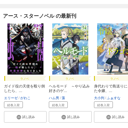
アース・スターノベル の最新刊
ラノベ
ラノベ
ラノベ
ガイド役の天使を殴り倒
ヘルモード ～やり込み
身代わりで島送りに
したら、...
好きのゲ...
た令嬢、...
エリーゼ
がわこ
ハム男
藻
大小判
ふぁすな
続巻入荷
続巻入荷
続巻入荷
試し読み
試し読み
試し読み