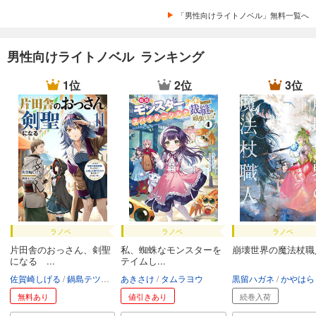
「男性向けライトノベル」無料一覧へ
男性向けライトノベル ランキング
1位
2位
3位
ラノベ
ラノベ
ラノベ
片田舎のおっさん、剣聖
私、蜘蛛なモンスターを
崩壊世界の魔法杖職
になる ...
テイムし...
佐賀崎しげる
鍋島テツヒロ
あきさけ
タムラヨウ
黒留ハガネ
かやはら
無料あり
値引きあり
続巻入荷