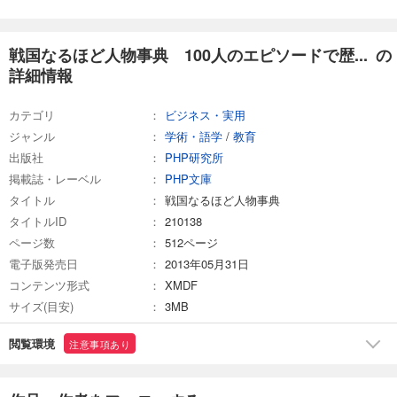
戦国なるほど人物事典 100人のエピソードで歴... の
詳細情報
カテゴリ
ビジネス・実用
ジャンル
学術・語学
/
教育
出版社
PHP研究所
掲載誌・レーベル
PHP文庫
タイトル
戦国なるほど人物事典
タイトルID
210138
ページ数
512ページ
電子版発売日
2013年05月31日
コンテンツ形式
XMDF
サイズ(目安)
3MB
閲覧環境
注意事項あり