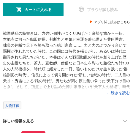
カートに入れる
ブラウザ試し読み
アプリ試し読みはこちら
戦国動乱の筋書きは、力強い個性がつくりあげた！豪勢な旅から一転、
本能寺に散った織田信長。判断力と勇気と幸運を兼ね備えた豊臣秀吉。
咄嗟の判断で天下を勝ち取った徳川家康……。力と力のぶつかり合いで
覇権が争われていた時代、この国には時代を揺るがし、あるいは時代に
翻弄された男たちがいた。本書はそんな戦国動乱の時代を創り上げた歴
史の主役たちと、茶人、宣教師、僧侶など日本史を彩った脇役たち計100
人の人間模様を、時代順に紹介した一冊。強いものだけが生き残った“群
雄割拠の時代”。信長によって切り開かれた“新しい合戦の時代”。二人目の
天才・秀吉による“猿の時代”。男たちが関ヶ原に集い争った“天下分け目の
とき”。そして、頂点まで上り詰めた徳川家康という“天下人の登場”。時代
の流れに沿って一人一人のエピソードをよみ進むことで、戦国から江戸
...続きを読む
にかけての歴史の大きな輪郭を浮かび上がらせた、戦国人物事典の決定
版！
人物評伝
詳しい情報を見る