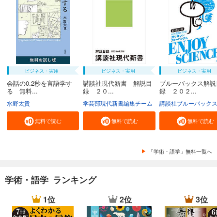
ビジネス・実用
ビジネス・実用
ビジネス・実用
会話の0.2秒を言語学す
講談社現代新書 解説目
ブルーバックス解説
る 無料...
録 ２０...
録 ２０２...
水野太貴
学芸部現代新書編集チーム
講談社ブルーバック
無料で読む
無料で読む
無料で読む
「学術・語学」無料一覧へ
学術・語学 ランキング
1位
2位
3位