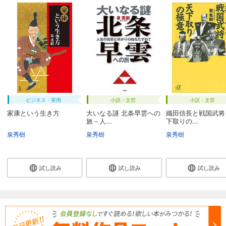
ビジネス・実用
小説・文芸
小説・文芸
家康という生き方
大いなる謎 北条早雲への
織田信長と戦国武将
旅－人...
下取りの...
泉秀樹
泉秀樹
泉秀樹
試し読み
試し読み
試し読み