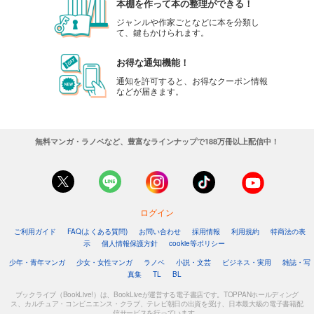
本棚を作って本の整理ができる！
ジャンルや作家ごとなどに本を分類し
て、鍵もかけられます。
お得な通知機能！
通知を許可すると、お得なクーポン情報
などが届きます。
無料マンガ・ラノベなど、豊富なラインナップで188万冊以上配信中！
ログイン
ご利用ガイド
FAQ(よくある質問)
お問い合わせ
採用情報
利用規約
特商法の表
示
個人情報保護方針
cookie等ポリシー
少年・青年マンガ
少女・女性マンガ
ラノベ
小説・文芸
ビジネス・実用
雑誌・写
真集
TL
BL
ブックライブ（BookLive!）は、BookLiveが運営する電子書店です。TOPPANホールディング
ス、カルチュア・コンビニエンス・クラブ、テレビ朝日の出資を受け、日本最大級の電子書籍配
信サービスを行っています。