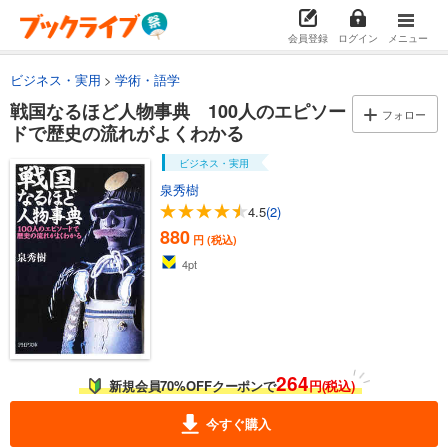
会員登録
ログイン
メニュー
ビジネス・実用
学術・語学
戦国なるほど人物事典 100人のエピソー
フォロー
ドで歴史の流れがよくわかる
ビジネス・実用
泉秀樹
4.5
(2)
880
円 (税込)
4
pt
264
新規会員70%OFFクーポンで
円(税込)
今すぐ購入