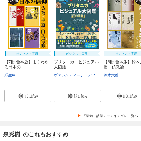
ビジネス・実用
ビジネス・実用
ビジネス・実用
【7冊 合本版】よくわか
ブリタニカ ビジュアル
【6冊 合本版】鈴木
る日本の...
大図鑑
拙 仏教論...
瓜生中
ヴァレンティーナ・デフィリーポ
鈴木大拙
アンドリュー・
試し読み
試し読み
試し読み
「学術・語学」ランキングの一覧へ
泉秀樹 のこれもおすすめ