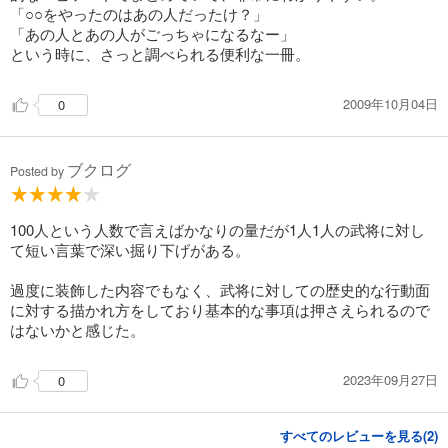
「○○をやったのはあの人だったけ？」
「あの人とあの人がごっちゃになるなー」
という時に、さっと調べられる便利な一冊。
2009年10月04日
0
ブクログ
Posted by
100人という人数で言えばかなりの量だが1人1人の武将に対し
て短い言葉で深い掘り下げがある。
過度に装飾した内容でもなく、武将に対しての歴史的な行動面
に対する描かれ方をしており基本的な事項は押さえられるので
はないかと感じた。
2023年09月27日
0
すべてのレビューを見る(
2
)