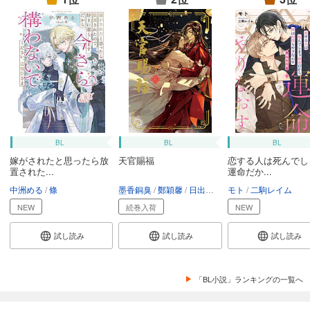
BL
BL
BL
嫁がされたと思ったら放
天官賜福
恋する人は死んでし
置された...
運命だか...
中洲める
條
墨香銅臭
鄭穎馨
日出的小太陽
モト
二駒レイム
NEW
続巻入荷
NEW
試し読み
試し読み
試し読み
「BL小説」ランキングの一覧へ