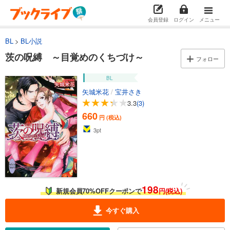
会員登録
ログイン
メニュー
BL
BL小説
茨の呪縛 ～目覚めのくちづけ～
フォロー
BL
矢城米花
/
宝井さき
3.3
(3)
660
円 (税込)
3
pt
198
新規会員70%OFFクーポンで
円(税込)
今すぐ購入