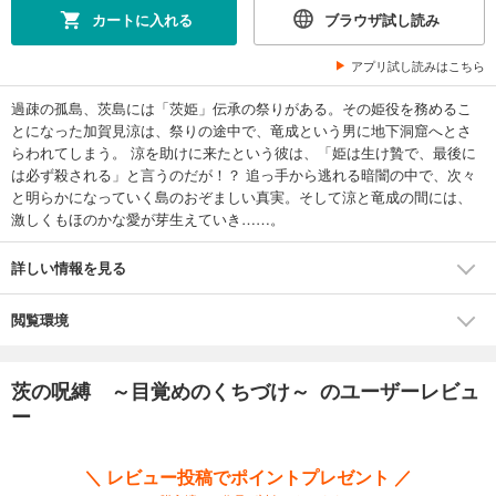
カートに入れる
ブラウザ試し読み
アプリ試し読みはこちら
過疎の孤島、茨島には「茨姫」伝承の祭りがある。その姫役を務めるこ
とになった加賀見涼は、祭りの途中で、竜成という男に地下洞窟へとさ
らわれてしまう。 涼を助けに来たという彼は、「姫は生け贄で、最後に
は必ず殺される」と言うのだが！？ 追っ手から逃れる暗闇の中で、次々
と明らかになっていく島のおぞましい真実。そして涼と竜成の間には、
激しくもほのかな愛が芽生えていき……。
詳しい情報を見る
閲覧環境
茨の呪縛 ～目覚めのくちづけ～ のユーザーレビュ
ー
＼ レビュー投稿でポイントプレゼント ／