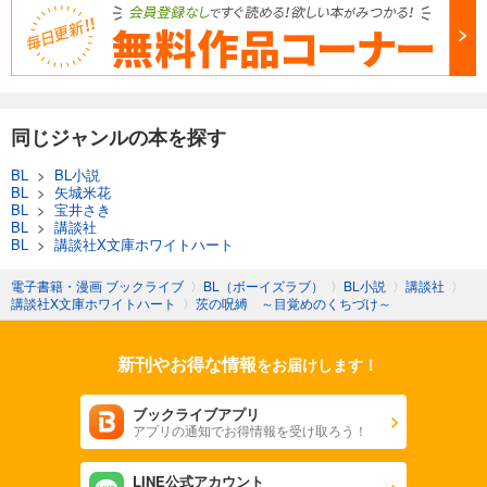
同じジャンルの本を探す
BL
>
BL小説
BL
>
矢城米花
BL
>
宝井さき
BL
>
講談社
BL
>
講談社X文庫ホワイトハート
電子書籍・漫画 ブックライブ
〉
BL（ボーイズラブ）
〉
BL小説
〉
講談社
〉
講談社X文庫ホワイトハート
〉
茨の呪縛 ～目覚めのくちづけ～
新刊やお得な情報
をお届けします！
ブックライブアプリ
アプリの通知でお得情報を受け取ろう！
LINE公式アカウント