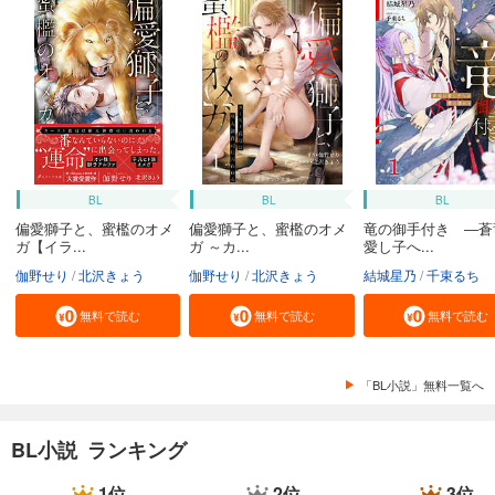
BL
BL
BL
偏愛獅子と、蜜檻のオメ
偏愛獅子と、蜜檻のオメ
竜の御手付き ―蒼
ガ【イラ...
ガ ～カ...
愛し子へ...
伽野せり
北沢きょう
伽野せり
北沢きょう
結城星乃
千束るち
無料で読む
無料で読む
無料で読む
「BL小説」無料一覧へ
BL小説 ランキング
1位
2位
3位