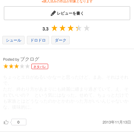
※購入済みの作品が対象となります
レビューを書く
3.3
シュール
ドロドロ
ダーク
ブクログ
Posted by
ネタバレ
ちょっとエロがぬるいかなーと思ったけど、まあ、それはそれ
で。
ただ、終わり方があまりにも綺麗に纏まり過ぎていて、え、そ
れでいいの？ という気にはなった。せめて、ちょっとだけで
も家族とはどうなったのかとかわかった方がいいんじゃないか
な、後味的に。
2013年11月13日
0