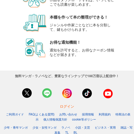
こでも読書が楽しめます。
本棚を作って本の整理ができる！
ジャンルや作家ごとなどに本を分類し
て、鍵もかけられます。
お得な通知機能！
通知を許可すると、お得なクーポン情報
などが届きます。
無料マンガ・ラノベなど、豊富なラインナップで188万冊以上配信中！
ログイン
ご利用ガイド
FAQ(よくある質問)
お問い合わせ
採用情報
利用規約
特商法の表
示
個人情報保護方針
cookie等ポリシー
少年・青年マンガ
少女・女性マンガ
ラノベ
小説・文芸
ビジネス・実用
雑誌・写
真集
TL
BL