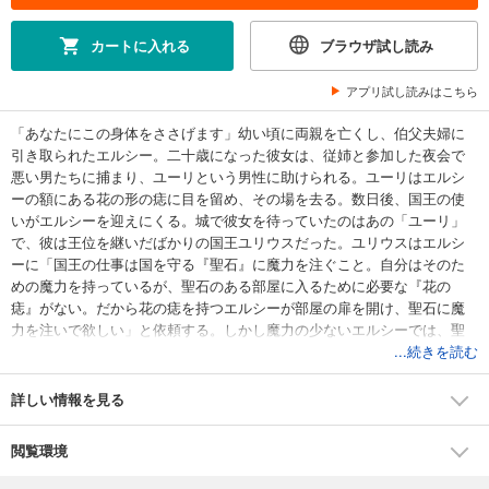
カートに入れる
ブラウザ試し読み
アプリ試し読みはこちら
「あなたにこの身体をささげます」幼い頃に両親を亡くし、伯父夫婦に
引き取られたエルシー。二十歳になった彼女は、従姉と参加した夜会で
悪い男たちに捕まり、ユーリという男性に助けられる。ユーリはエルシ
ーの額にある花の形の痣に目を留め、その場を去る。数日後、国王の使
いがエルシーを迎えにくる。城で彼女を待っていたのはあの「ユーリ」
で、彼は王位を継いだばかりの国王ユリウスだった。ユリウスはエルシ
ーに「国王の仕事は国を守る『聖石』に魔力を注ぐこと。自分はそのた
めの魔力を持っているが、聖石のある部屋に入るために必要な『花の
痣』がない。だから花の痣を持つエルシーが部屋の扉を開け、聖石に魔
力を注いで欲しい」と依頼する。しかし魔力の少ないエルシーでは、聖
石に魔力を注ぐのは難しかった。魔術師の指導のもと、痣をユリウスに
...続きを読む
移すため二人は偽の婚約者となり性行為をすることに。ひとときの関係
だと自分に言い聞かせながら、ユリウスと夜を過ごすエルシーだった
詳しい情報を見る
が……。心の真っ直ぐな田舎娘が国家の危機を救う!?
閲覧環境