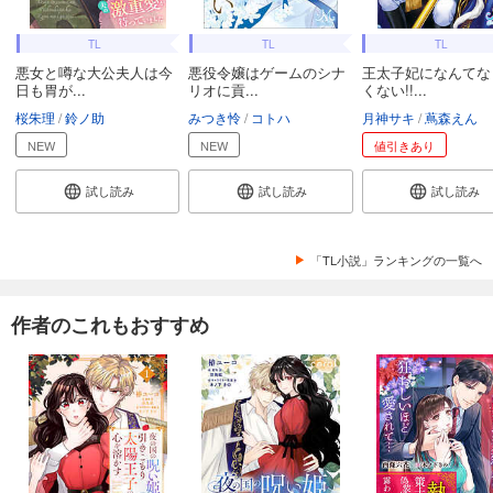
TL
TL
TL
悪女と噂な大公夫人は今
悪役令嬢はゲームのシナ
王太子妃になんてな
日も胃が...
リオに貢...
くない!!...
桜朱理
鈴ノ助
みつき怜
コトハ
月神サキ
蔦森えん
NEW
NEW
値引きあり
試し読み
試し読み
試し読み
「TL小説」ランキングの一覧へ
作者のこれもおすすめ