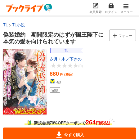
会員登録
ログイン
メニュー
TL
TL小説
偽装婚約 期間限定のはずが国王陛下に
フォロー
本気の愛を向けられています
TL
夕月
/
木ノ下きの
-
(0)
880
円 (税込)
4
pt
完結
264
新規会員70%OFFクーポンで
円(税込)
今すぐ購入