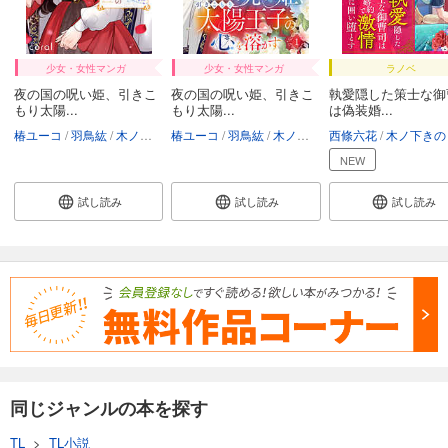
少女・女性マンガ
少女・女性マンガ
ラノベ
夜の国の呪い姫、引きこ
夜の国の呪い姫、引きこ
執愛隠した策士な御
もり太陽...
もり太陽...
は偽装婚...
椿ユーコ
羽鳥紘
木ノ下きの
椿ユーコ
羽鳥紘
木ノ下きの
西條六花
木ノ下きの
NEW
試し読み
試し読み
試し読み
同じジャンルの本を探す
TL
>
TL小説