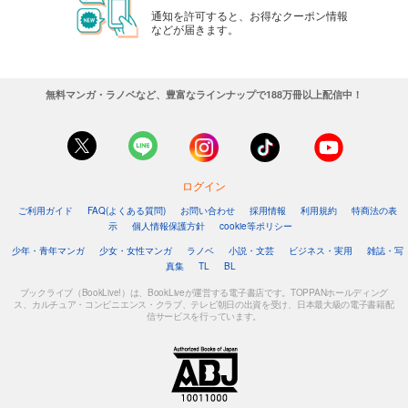
通知を許可すると、お得なクーポン情報
などが届きます。
無料マンガ・ラノベなど、豊富なラインナップで188万冊以上配信中！
ログイン
ご利用ガイド
FAQ(よくある質問)
お問い合わせ
採用情報
利用規約
特商法の表
示
個人情報保護方針
cookie等ポリシー
少年・青年マンガ
少女・女性マンガ
ラノベ
小説・文芸
ビジネス・実用
雑誌・写
真集
TL
BL
ブックライブ（BookLive!）は、BookLiveが運営する電子書店です。TOPPANホールディング
ス、カルチュア・コンビニエンス・クラブ、テレビ朝日の出資を受け、日本最大級の電子書籍配
信サービスを行っています。