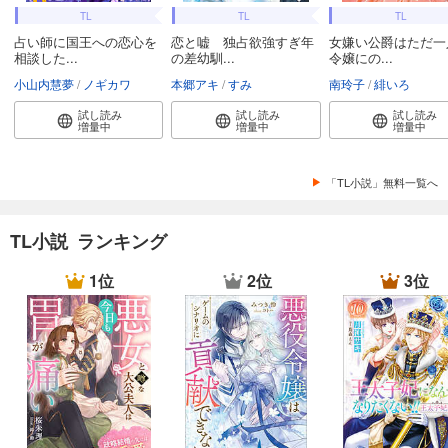
TL
TL
TL
占い師に国王への恋心を
恋と嘘 独占欲強すぎ年
女嫌い公爵はただ一
相談した...
の差幼馴...
令嬢にの...
小山内慧夢
ノギカワ
本郷アキ
すみ
南玲子
緋いろ
試し読み
試し読み
試し読み
増量中
増量中
増量中
「TL小説」無料一覧へ
TL小説 ランキング
1位
2位
3位