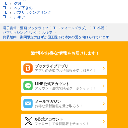
TL
>
夕月
TL
>
木ノ下きの
TL
>
パブリッシングリンク
TL
>
ルキア
電子書籍・漫画 ブックライブ
〉
TL（ティーンズラブ）
〉
TL小説
〉
パブリッシングリンク
〉
ルキア
〉
偽装婚約 期間限定のはずが国王陛下に本気の愛を向けられています
新刊やお得な情報
をお届けします！
ブックライブアプリ
アプリの通知でお得情報を受け取ろう！
LINE公式アカウント
アカウント連携で限定クーポンゲット！
メールマガジン
お得な最新情報を受け取ろう！
X公式アカウント
フォローして最新情報をチェック！