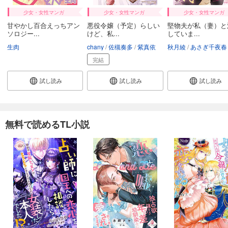
少女・女性マンガ
少女・女性マンガ
少女・女性マンガ
甘やかし百合えっちアン
悪役令嬢（予定）らしい
堅物夫が私（妻）と
ソロジー...
けど、私...
していま...
生肉
chany
佐槻奏多
紫真依
秋月綾
あさぎ千夜春
完結
試し読み
試し読み
試し読み
無料で読めるTL小説