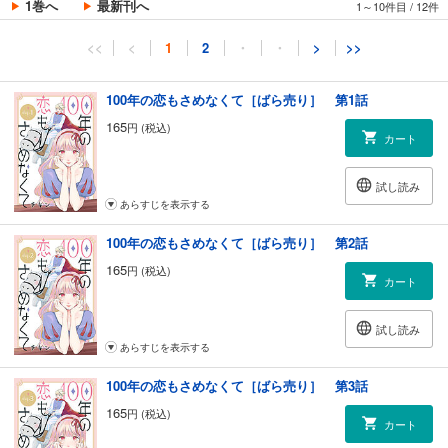
1巻へ
最新刊へ
1～10件目
/
12件
<<
<
1
2
・
・
>
>>
100年の恋もさめなくて［ばら売り］ 第1話
165
円 (税込)
カート
試し読み
あらすじを表示する
100年の恋もさめなくて［ばら売り］ 第2話
165
円 (税込)
カート
試し読み
あらすじを表示する
100年の恋もさめなくて［ばら売り］ 第3話
165
円 (税込)
カート