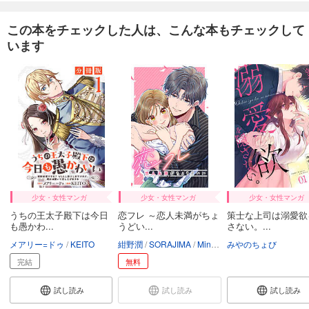
この本をチェックした人は、こんな本もチェックして
います
少女・女性マンガ
少女・女性マンガ
少女・女性マンガ
うちの王太子殿下は今日
恋フレ ～恋人未満がちょ
策士な上司は溺愛欲
も愚かわ...
うどい...
さない。...
メアリー=ドゥ
KEITO
紺野潤
SORAJIMA
Minto Studio
みやのちょび
完結
無料
試し読み
試し読み
試し読み