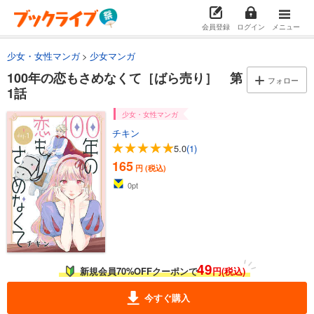
会員登録
ログイン
メニュー
少女・女性マンガ
少女マンガ
100年の恋もさめなくて［ばら売り］ 第
フォロー
1話
少女・女性マンガ
チキン
5.0
(1)
165
円 (税込)
0
pt
49
新規会員70%OFFクーポンで
円(税込)
今すぐ購入