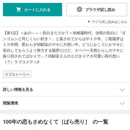
カートに入れる
ブラウザ試し読み
アプリ試し読みはこちら
【第1話】＜あの～～～告白まだスか？＞幼稚園時代、決死の告白に「ダ
ンゴムシと同じくらい好き！」と返されてからはや１０年。二瓶陽芽は
１０年間、変わらず幼馴染のマキに片想い中。どうにかこうにかマキに
告白してもらうよう努力する陽芽だけど、スーパー天然たらしのマキに
振り回されてばかりで…？幼馴染２人のとびきりアホ可愛い両片想い
（？）ラブコメディ♪
ラブストーリー
詳しい情報を見る
閲覧環境
100年の恋もさめなくて［ばら売り］ の一覧