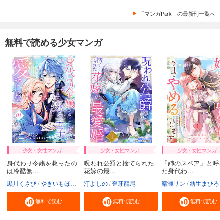
「マンガPark」の最新刊一覧へ
無料で読める少女マンガ
少女・女性マンガ
少女・女性マンガ
少女・女性マンガ
身代わり令嬢を救ったの
呪われ公爵と捨てられた
「姉のスペア」と呼
は冷酷無...
花嫁の最...
た身代わ...
黒川くさび
やきいもほくほく
汀よしの
歪牙龍尾
晴瀬リン
結生まひろ
無料で読む
無料で読む
無料で読む