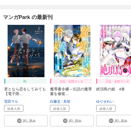
マンガPark の最新刊
BL
少女・女性マンガ
少女・女性マンガ
君となら恋をしてみても
魔導書令嬢～伝説の魔導
絶頂島の姫 4巻
【電子限...
書を修復...
窪田マル
白藤圭
糸加
ゆりせれい
続巻入荷
続巻入荷
続巻入荷
試し読み
試し読み
試し読み