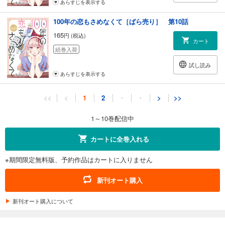
あらすじを表示する
100年の恋もさめなくて［ばら売り］ 第10話
165
円 (税込)
カート
続巻入荷
試し読み
あらすじを表示する
100年の恋もさめなくて［ばら売り］ 第11話
<<
<
1
2
・
・
>
>>
165
円 (税込)
購入予約
1～10巻配信中
9/12入荷
カートに全巻入れる
あらすじを表示する
※期間限定無料版、予約作品はカートに入りません
100年の恋もさめなくて［ばら売り］ 第12話
165
円 (税込)
新刊オート購入
購入予約
10/10入荷
新刊オート購入について
あらすじを表示する