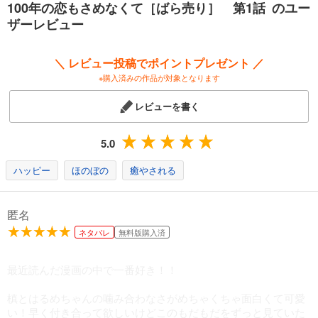
100年の恋もさめなくて［ばら売り］ 第1話 のユー
ザーレビュー
＼ レビュー投稿でポイントプレゼント ／
※購入済みの作品が対象となります
レビューを書く
5.0
ハッピー
ほのぼの
癒やされる
匿名
ネタバレ
無料版購入済
最近読んだ漫画の中で一番好き！！
槙とはるめちゃんの噛み合わなさがめちゃくちゃ面白くて可愛
い！早く付き合って欲しいけどこのもだもだをずっと見ていた