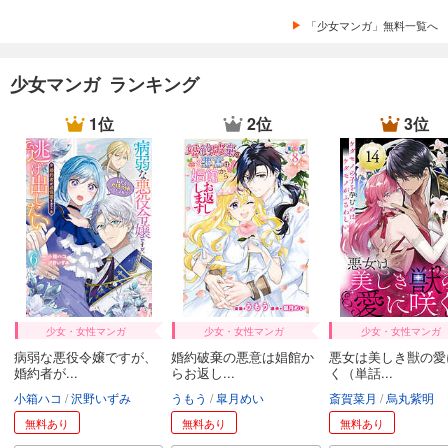
「少女マンガ」無料一覧へ
少女マンガ ランキング
1位
2位
3位
少女・女性マンガ
少女・女性マンガ
少女・女性マンガ
病弱な悪役令嬢ですが、
婚約破棄の悪意は娼館か
悪女は美しき獣の愛
婚約者が...
らお返し...
く（単話...
小箱ハコ
沢野いずみ
うもう
皐月めい
斎賀菜月
烏丸紫明
無料あり
無料あり
無料あり