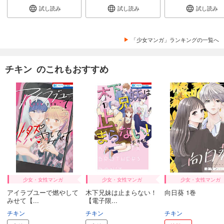
試し読み
試し読み
試し読み
「少女マンガ」ランキングの一覧へ
チキン のこれもおすすめ
少女・女性マンガ
少女・女性マンガ
少女・女性マンガ
アイラブユーで燃やして
木下兄妹は止まらない！
向日葵 1巻
みせて【...
【電子限...
チキン
チキン
チキン