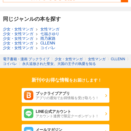
同じジャンルの本を探す
少女・女性マンガ
>
女性マンガ
少女・女性マンガ
>
七福さゆり
少女・女性マンガ
>
雨乃家路
少女・女性マンガ
>
CLLENN
少女・女性マンガ
>
コイパレ
電子書籍・漫画 ブックライブ
〉
少女・女性マンガ
〉
女性マンガ
〉
CLLENN
〉
コイパレ
〉
永久追放された聖女、大国の王子の執愛を知る
新刊やお得な情報
をお届けします！
ブックライブアプリ
アプリの通知でお得情報を受け取ろう！
LINE公式アカウント
アカウント連携で限定クーポンゲット！
メールマガジン