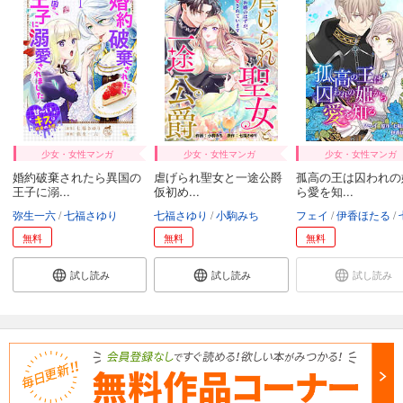
少女・女性マンガ
少女・女性マンガ
少女・女性マンガ
婚約破棄されたら異国の
虐げられ聖女と一途公爵
孤高の王は囚われの
王子に溺...
仮初め...
ら愛を知...
弥生一六
七福さゆり
七福さゆり
小駒みち
フェイ
伊香ほたる
七福
無料
無料
無料
試し読み
試し読み
試し読み