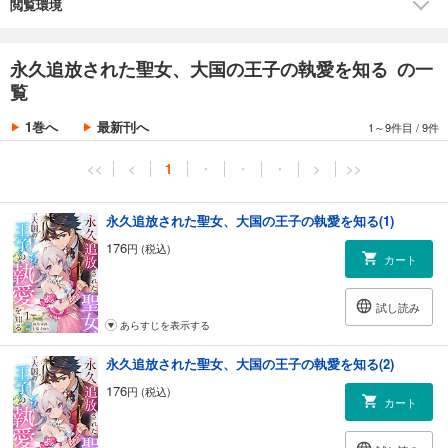
閲覧環境
永久追放された聖女、大国の王子の執愛を知る の一
覧
1巻へ
最新刊へ
1～9件目
/
9件
<<
<
1
・
・
・
>
>>
永久追放された聖女、大国の王子の執愛を知る(1)
176
円 (税込)
カート
試し読み
あらすじを表示する
永久追放された聖女、大国の王子の執愛を知る(2)
176
円 (税込)
カート