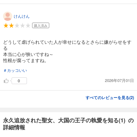
けんけん
購入済み
どうして虐げられていた人が幸せになるとさらに嫌がらせをす
る
本当に心が狭いですね～
性根が腐ってますね。
＃カッコいい
2026年07月01日
0
すべてのレビューを見る(
2
)
永久追放された聖女、大国の王子の執愛を知る(1) の
詳細情報