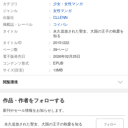
カテゴリ
少女・女性マンガ
ジャンル
女性マンガ
出版社
CLLENN
掲載誌・レーベル
コイパレ
タイトル
永久追放された聖女、大国の王子の執愛を
知る
タイトルID
20151222
ページ数
39ページ
電子版発売日
2026年02月25日
コンテンツ形式
EPUB
サイズ(目安)
13MB
閲覧環境
作品・作者をフォローする
新刊やセール情報をお知らせします。
永久追放された聖女、大国の王子の執愛を知る
フォロー