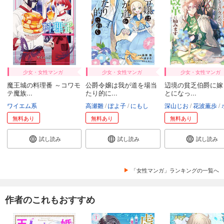
少女・女性マンガ
少女・女性マンガ
少女・女性マンガ
魔王城の料理番 ～コワモ
公爵令嬢は我が道を場当
辺境の貧乏伯爵に嫁
テ魔族...
たり的に...
とになっ...
ワイエム系
高瀬雛
ぽよ子
にもし
深山じお
花波薫歩
ボダ
無料あり
無料あり
無料あり
試し読み
試し読み
試し読み
「女性マンガ」ランキングの一覧へ
作者のこれもおすすめ