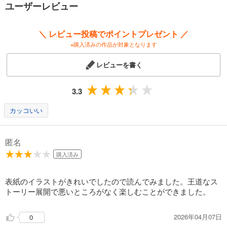
ユーザーレビュー
＼ レビュー投稿でポイントプレゼント ／
※購入済みの作品が対象となります
レビューを書く
3.3
カッコいい
匿名
購入済み
表紙のイラストがきれいでしたので読んでみました。王道なス
トーリー展開で悪いところがなく楽しむことができました。
2026年04月07日
0