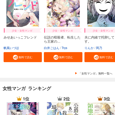
少女・女性マンガ
少女・女性マンガ
少女・女性マンガ
みせあいっこフレンド
伝説の暗殺者、転生した
夫に内緒で托卵して
ら王家の...
す。
帆風いづほ
白井ごはん
Trys
りんか
岡乃
無料で読む
無料で読む
無料で読む
「女性マンガ」無料一覧へ
女性マンガ ランキング
1位
2位
3位