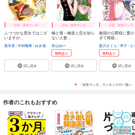
少女・女性マンガ
少女・女性マンガ
少女・女性マンガ
ふつつかな悪女ではござ
極と蕾～極道と恋を知ら
敵国の公爵様に愛さ
いますが...
ない人妻...
ぎて暗殺...
尾羊英
中村颯希
ゆき哉
井山ゆー
藍川さくら
琴子
エトワール
無料あり
無料あり
試し読み
試し読み
試し読み
「女性マンガ」ランキングの一覧へ
作者のこれもおすすめ