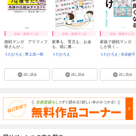
少女・女性マンガ
少女・女性マンガ
少女・女性マンガ
挑戦マンガ アラフィフ
家事も、育児も、お金
家族で挑戦マンガ 
母さんが...
も、紙に書...
しが良く...
うだひろえ
野上浩一郎
うだひろえ
うだひろえ
水谷妙子
試し読み
試し読み
試し読み