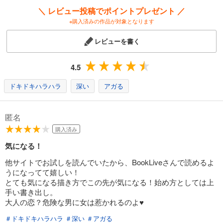
＼ レビュー投稿でポイントプレゼント ／
※購入済みの作品が対象となります
試し読み
あらすじを表示する
レビューを書く
融点～とけあい～【タテヨミ】第14話
82
円 (税込)
4.5
カート
ドキドキハラハラ
深い
アガる
試し読み
あらすじを表示する
匿名
融点～とけあい～【タテヨミ】第15話
購入済み
82
円 (税込)
カート
気になる！
他サイトでお試しを読んでいたから、BookLiveさんで読めるよ
試し読み
うになってて嬉しい！
あらすじを表示する
とても気になる描き方でこの先が気になる！始め方としては上
手い書き出し。
融点～とけあい～【タテヨミ】第16話
大人の恋？危険な男に女は惹かれるのよ♥️
82
円 (税込)
カート
＃ドキドキハラハラ
＃深い
＃アガる