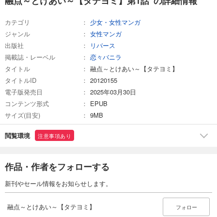
融点～とけあい～【タテヨミ】第1話 の詳細情報
試し読み
あらすじを表示する
カテゴリ
少女・女性マンガ
融点～とけあい～【タテヨミ】第20話
ジャンル
女性マンガ
82
円 (税込)
出版社
リバース
カート
掲載誌・レーベル
恋々バニラ
タイトル
融点～とけあい～【タテヨミ】
試し読み
タイトルID
20120155
あらすじを表示する
電子版発売日
2025年03月30日
融点～とけあい～【タテヨミ】第21話
コンテンツ形式
EPUB
82
円 (税込)
サイズ(目安)
9MB
カート
閲覧環境
注意事項あり
試し読み
あらすじを表示する
作品・作者をフォローする
融点～とけあい～【タテヨミ】第22話
82
円 (税込)
新刊やセール情報をお知らせします。
カート
融点～とけあい～【タテヨミ】
フォロー
試し読み