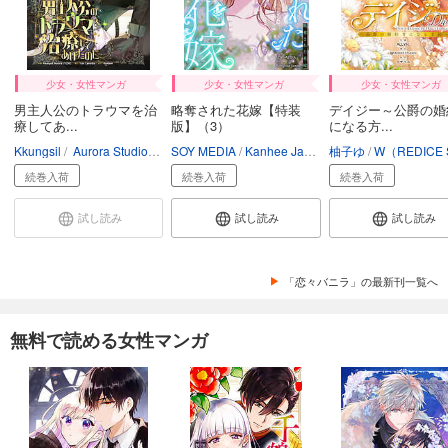
融点～とけあい～【タテヨミ】第29話
82
円 (税込)
カート
少女・女性マンガ
少女・女性マンガ
少女・女性マンガ
試し読み
男主人公のトラウマを治
略奪された花嫁【特装
デイジー～公爵の婚
あらすじを表示する
療してあ...
版】（3）
になる方...
融点～とけあい～【タテヨミ】第30話
Kkungsil
Aurora Studio
Yun_Camellia
SOY MEDIA
Randein
Kanhee Jamae
柚子ゆ
W（REDICE STUD
82
円 (税込)
続巻入荷
続巻入荷
続巻入荷
カート
試し読み
試し読み
試し読み
試し読み
あらすじを表示する
「恋々バニラ」の最新刊一覧へ
融点～とけあい～【タテヨミ】第31話
82
円 (税込)
カート
無料で読める女性マンガ
試し読み
あらすじを表示する
融点～とけあい～【タテヨミ】第32話