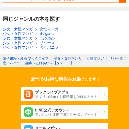
試し読み
あらすじを表示する
同じジャンルの本を探す
融点～とけあい～【タテヨミ】第39話
少女・女性マンガ
>
女性マンガ
少女・女性マンガ
>
Bulgama
82
円 (税込)
カート
少女・女性マンガ
>
Gyougyul
少女・女性マンガ
>
リバース
少女・女性マンガ
>
恋々バニラ
試し読み
あらすじを表示する
電子書籍・漫画 ブックライブ
〉
少女・女性マンガ
〉
女性マンガ
〉
リバース
〉
恋々バニラ
〉
融点～とけあい～【タテヨミ】
融点～とけあい～【タテヨミ】第40話
82
円 (税込)
新刊やお得な情報
カート
をお届けします！
ブックライブアプリ
試し読み
アプリの通知でお得情報を受け取ろう！
あらすじを表示する
融点～とけあい～【タテヨミ】第41話
LINE公式アカウント
アカウント連携で限定クーポンゲット！
82
円 (税込)
カート
メールマガジン