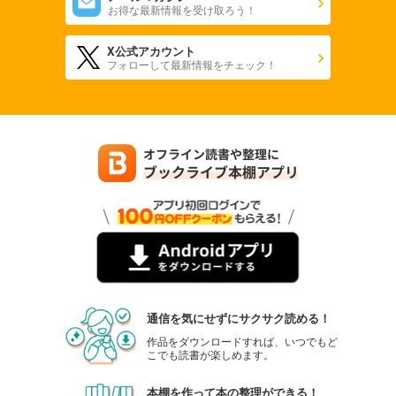
お得な最新情報を受け取ろう！
試し読み
あらすじを表示する
X公式アカウント
融点～とけあい～【タテヨミ】第42話
フォローして最新情報をチェック！
82
円 (税込)
カート
試し読み
あらすじを表示する
融点～とけあい～【タテヨミ】第43話
82
円 (税込)
カート
試し読み
あらすじを表示する
融点～とけあい～【タテヨミ】第44話
通信を気にせずにサクサク読める！
82
作品をダウンロードすれば、いつでもど
円 (税込)
カート
こでも読書が楽しめます。
本棚を作って本の整理ができる！
試し読み