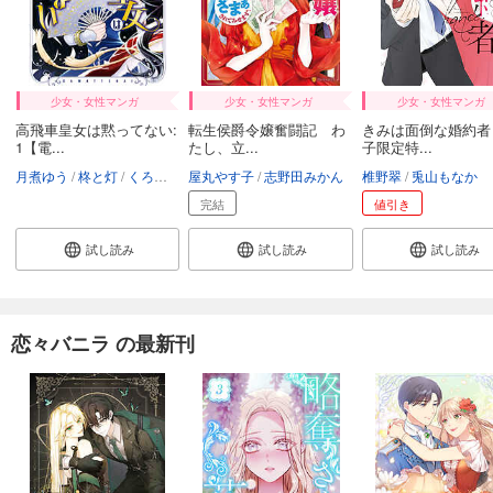
融点～とけあい～【タテヨミ】第26話
82
円 (税込)
カート
少女・女性マンガ
少女・女性マンガ
少女・女性マンガ
試し読み
高飛車皇女は黙ってない:
転生侯爵令嬢奮闘記 わ
きみは面倒な婚約者
あらすじを表示する
1【電...
たし、立...
子限定特...
月煮ゆう
柊と灯
くろでこ
屋丸やす子
志野田みかん
椎野翠
兎山もなか
融点～とけあい～【タテヨミ】第27話
完結
値引き
82
円 (税込)
カート
試し読み
試し読み
試し読み
試し読み
あらすじを表示する
恋々バニラ の最新刊
融点～とけあい～【タテヨミ】第28話
82
円 (税込)
カート
試し読み
あらすじを表示する