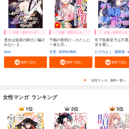
82
円 (税込)
カート
試し読み
あらすじを表示する
少女・女性マンガ
少女・女性マンガ
少女・女性マンガ
融点～とけあい～【タテヨミ】第33話
悪女は仮面の騎士に騙さ
千鶴の夜明け～わたしに
年下執着皇子は不遇
れない【...
一途な旦...
女を愛し...
82
円 (税込)
カート
toori
天壱
SORAJIMA
たてのよこ
鹿雨里
en-d
試し読み
無料で読む
無料で読む
無料で読む
あらすじを表示する
融点～とけあい～【タテヨミ】第34話
「女性マンガ」無料一覧へ
82
円 (税込)
カート
女性マンガ ランキング
試し読み
1位
2位
3位
あらすじを表示する
融点～とけあい～【タテヨミ】第35話
82
円 (税込)