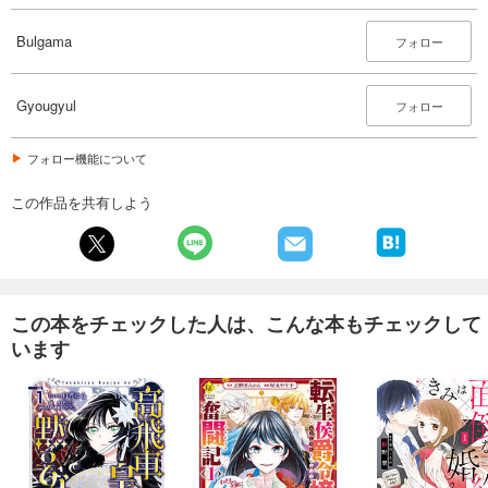
あらすじを表示する
Bulgama
フォロー
融点～とけあい～【タテヨミ】第23話
82
円 (税込)
カート
Gyougyul
フォロー
試し読み
フォロー機能について
あらすじを表示する
この作品を共有しよう
融点～とけあい～【タテヨミ】第24話
82
円 (税込)
カート
試し読み
あらすじを表示する
この本をチェックした人は、こんな本もチェックして
います
融点～とけあい～【タテヨミ】第25話
82
円 (税込)
カート
試し読み
あらすじを表示する