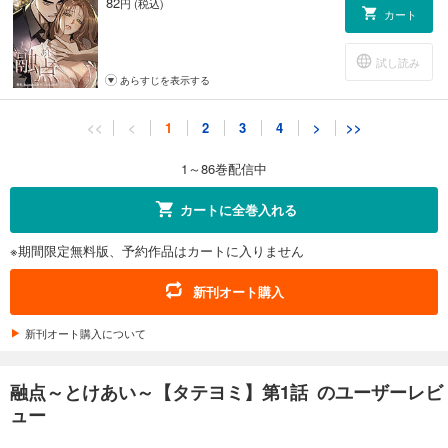
82
円 (税込)
カート
試し読み
あらすじを表示する
融点～とけあい～【タテヨミ】第11話
<<
<
1
2
3
4
>
>>
82
円 (税込)
カート
1～86巻配信中
試し読み
カートに全巻入れる
あらすじを表示する
※期間限定無料版、予約作品はカートに入りません
融点～とけあい～【タテヨミ】第12話
82
円 (税込)
新刊オート購入
カート
新刊オート購入について
試し読み
あらすじを表示する
融点～とけあい～【タテヨミ】第1話 のユーザーレビ
融点～とけあい～【タテヨミ】第13話
ュー
82
円 (税込)
カート