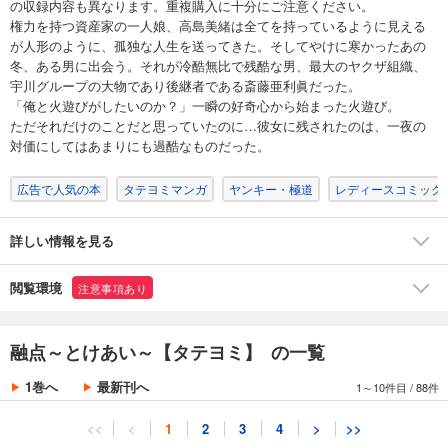
の収録内容も異なります。重複購入に十分にご注意ください。
権力を持つ資産家の一人娘、高島美緒は全てを持っているように見える
が人形のように、孤独な人生を送ってきた。そしてやけに寒かったあの
冬、ある男に出会う。それが冷酷無比で残酷な男、最大のヤクザ組織、
宇川グループの大物であり後継者である斎藤亜利眞だった。
「俺と火遊びがしたいのか？」一瞬の好奇心から始まった火遊び。
ただそれだけのことだと思っていたのに…彼女に残されたのは、一夜の
対価にしてはあまりにも過酷なものだった。
広告で人気の本
タテヨミマンガ
ヤンキー・極道
レディースコミック
詳しい情報を見る
閲覧環境
注意事項あり
融点～とけあい～【タテヨミ】 の一覧
1巻へ
最新刊へ
1～10件目
/
88件
<<
<
1
2
3
4
>
>>