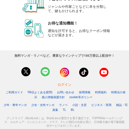
あらすじを表示する
ジャンルや作家ごとなどに本を分類し
て、鍵もかけられます。
融点～とけあい～【タテヨミ】第45話
お得な通知機能！
82
円 (税込)
カート
通知を許可すると、お得なクーポン情報
などが届きます。
試し読み
あらすじを表示する
無料マンガ・ラノベなど、豊富なラインナップで188万冊以上配信中！
融点～とけあい～【タテヨミ】第46話
82
円 (税込)
カート
試し読み
ログイン
あらすじを表示する
ご利用ガイド
FAQ(よくある質問)
お問い合わせ
採用情報
利用規約
特商法の表
融点～とけあい～【タテヨミ】第47話
示
個人情報保護方針
cookie等ポリシー
82
少年・青年マンガ
少女・女性マンガ
ラノベ
小説・文芸
ビジネス・実用
雑誌・写
円 (税込)
カート
真集
TL
BL
ブックライブ（BookLive!）は、BookLiveが運営する電子書店です。TOPPANホールディング
ス、カルチュア・コンビニエンス・クラブ、テレビ朝日の出資を受け、日本最大級の電子書籍配
試し読み
信サービスを行っています。
あらすじを表示する