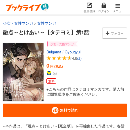
会員登録
ログイン
メニュー
少女・女性マンガ
女性マンガ
融点～とけあい～【タテヨミ】第1話
フォロー
少女・女性マンガ
Bulgama
/
Gyougyul
4.5
(2)
0
円 (税込)
0
pt
無料
※こちらの作品はタテヨミマンガです。購入前
に閲覧環境をご確認ください。
無料で読む
※本作品は、『融点～とけあい～[完全版]』を再編集した作品です。各話