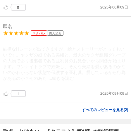
2025年06月09日
0
試し読み
あらすじを表示する
融点～とけあい～【タテヨミ】第17話
匿名
82
円 (税込)
ネタバレ
購入済み
カート
結構なHシーンが出てきますが、絵とストーリーがとってもい
試し読み
いです。ヤクザの娘である美緒と、最大のヤクザ組織グループ
あらすじを表示する
の大物であり後継者である亜利眞のお見合いから関係が始まり
融点～とけあい～【タテヨミ】第18話
ます。ワンナイトラブで妊娠し、そんな美緒を愛があるのかな
いのかわからない状態で保護する亜利眞。愛しているから行為
82
円 (税込)
カート
があるのか？そのあた
...続きを読む
試し読み
2025年09月09日
1
あらすじを表示する
融点～とけあい～【タテヨミ】第19話
すべてのレビューを見る(
2
)
82
円 (税込)
カート