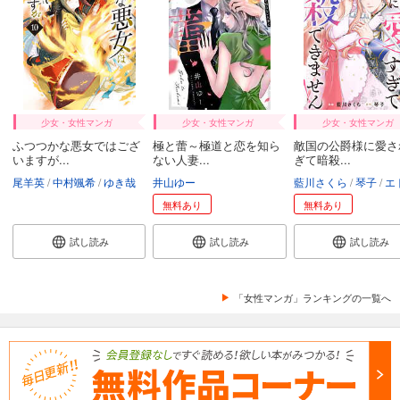
カート
試し読み
あらすじを表示する
融点～とけあい～【タテヨミ】第36話
82
円 (税込)
少女・女性マンガ
少女・女性マンガ
少女・女性マンガ
カート
ふつつかな悪女ではござ
極と蕾～極道と恋を知ら
敵国の公爵様に愛さ
いますが...
ない人妻...
ぎて暗殺...
試し読み
尾羊英
中村颯希
ゆき哉
井山ゆー
藍川さくら
琴子
エトワール
あらすじを表示する
無料あり
無料あり
融点～とけあい～【タテヨミ】第37話
試し読み
試し読み
試し読み
82
円 (税込)
カート
「女性マンガ」ランキングの一覧へ
試し読み
あらすじを表示する
融点～とけあい～【タテヨミ】第38話
82
円 (税込)
カート