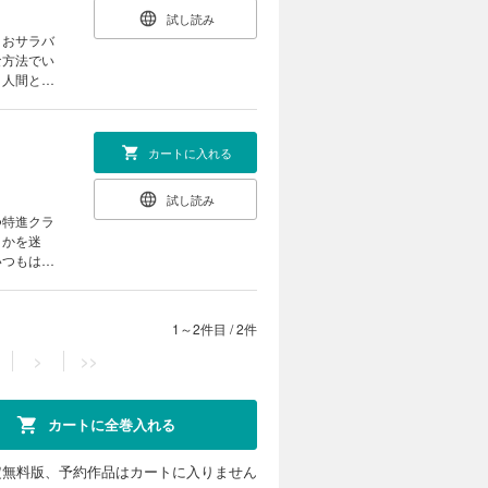
試し読み
とおサラバ
な方法でい
リ人間とい
カートに入れる
試し読み
つ特進クラ
うかを迷
いつもはや
も注目！？
1～2件目
/
2件
>
>>
カートに全巻入れる
定無料版、予約作品はカートに入りません