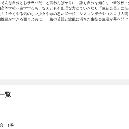
はそんな自分とおサラバだ！と言わんばかりに、誰も自分を知らない新設校・
園高等学校へ進学するも、なんとも不条理な方法でいきなり「生徒会長」に任
た！？全くやる気のない少女や頭の悪い武士娘、シスコン双子やゴスロリ人間
個性豊かすぎる面々と共に、一路の苦難と波乱に満ちた生徒会生活が幕を開け
一覧
会 1巻