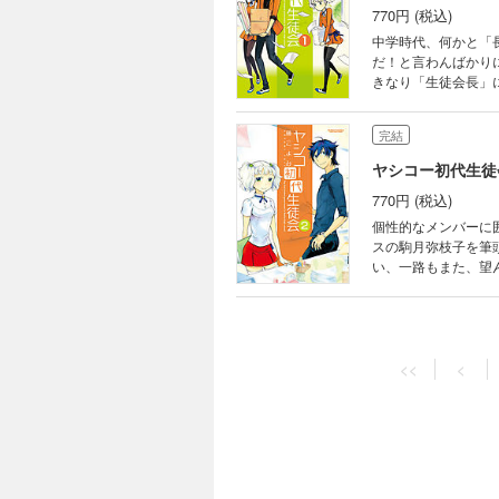
770円 (税込)
中学時代、何かと「
だ！と言わんばかり
きなり「生徒会長」
う個性豊かすぎる面
完結
ヤシコー初代生徒
770円 (税込)
個性的なメンバーに
スの駒月弥枝子を筆
い、一路もまた、望
る気のない朔乃から
波乱の展開が待つ最
<<
<