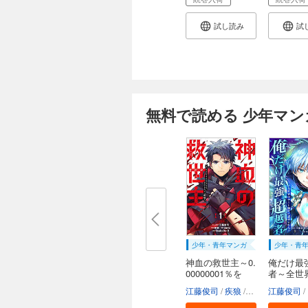
試し読み
試
無料で読める 少年マン
少年・青年マンガ
少年・青
神血の救世主～0.
俺だけ最
00000001％を
者～全世
引...
ー...
江藤俊司
疾狼
3rd Ie
江藤俊司
Studio N