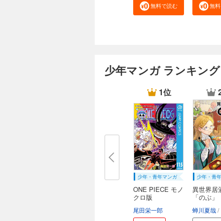
無料で読む
無料
少年マンガ ランキング
1位
少年・青年マンガ
少年・青
ONE PIECE モノ
異世界居
クロ版
「のぶ」
尾田栄一郎
蝉川夏哉