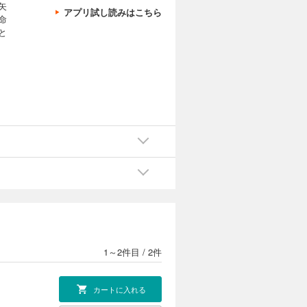
矢
アプリ試し読みはこちら
命
と
1～2件目
/
2件
カートに入れる