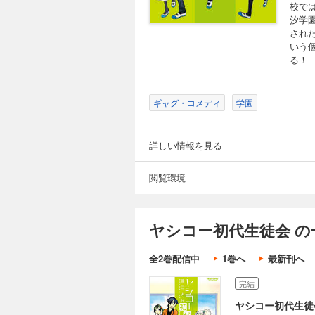
校で
汐学
され
いう
る！
ギャグ・コメディ
学園
詳しい情報を見る
閲覧環境
ヤシコー初代生徒会 の
全2巻配信中
1巻へ
最新刊へ
完結
ヤシコー初代生徒