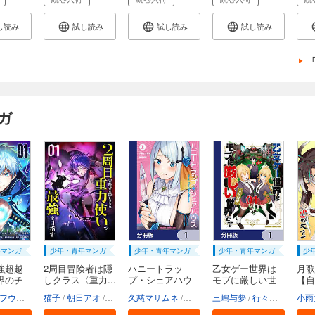
し読み
試し読み
試し読み
試し読み
ガ
年マンガ
少年・青年マンガ
少年・青年マンガ
少年・青年マンガ
少
強超越
2周目冒険者は隠
ハニートラッ
乙女ゲー世界は
月歌
界のチ
しクラス〈重力...
プ・シェアハウ
モブに厳しい世
【自
ス【...
界...
o.9
フウワイ
土田健太
猫子
朝日アオ
3rd Ie
HykeComic
maruco
久慈マサムネ
Studio No.9
Whomor（朝日アオ 宇津イチカ）
神月洸壱
三嶋与夢
行々狸
孟達
Strai
小雨