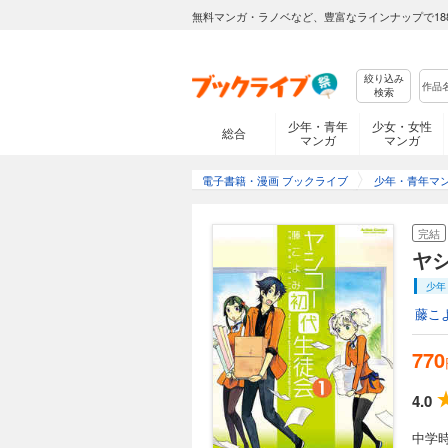
無料マンガ・ラノベなど、豊富なラインナップで18
絞り込み
検索
少年・青年
少女・女性
総合
マンガ
マンガ
電子書籍・漫画 ブックライブ
少年・青年マ
完結
ヤ
少年
藤こ
770
4.0
中学