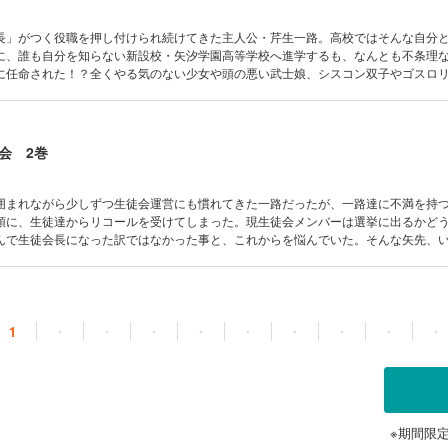
長」がつく役職を押し付けられ続けてきた主人公・芹生一路。高校ではそんな自分
に、誰も自分を知らない新設校・矢汐学園高等学校へ進学するも、なんとも不条理
に任命された！？全くやる気のない少女や頭の悪い武士娘、シスコン双子やゴスロ
々と共に、一路の苦難と波乱に満ちた生徒会生活が幕を開ける！
会 2巻
囲まれながら少しずつ生徒会運営にも慣れてきた一路だったが、一路達に不満を持
頭に、生徒達からリコールを受けてしまった。現生徒会メンバーは選挙に出るかど
んで生徒会長になった訳ではなかった事と、これからを悩んでいた。そんな矢先、
意外な言葉が…！？イチから生徒会に取り組む青春群像劇、密かに芽生える恋心に
終巻！
1
・
・
・
・
・
・
・
・
・
※期間限