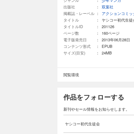
ジャンル
：
少年マンガ
出版社
：
双葉社
掲載誌・レーベル
：
アクションコミッ
タイトル
：
ヤシコー初代生徒
タイトルID
：
201126
ページ数
：
160ページ
電子版発売日
：
2013年06月28日
コンテンツ形式
：
EPUB
サイズ(目安)
：
24MB
閲覧環境
作品をフォローする
新刊やセール情報をお知らせします。
ヤシコー初代生徒会