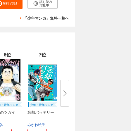
試し読み
無料で読む
増量中
「少年マンガ」無料一覧へ
6位
7位
年・青年マンガ
少年・青年マンガ
のツガイ
忘却バッテリー
弘
みかわ絵子