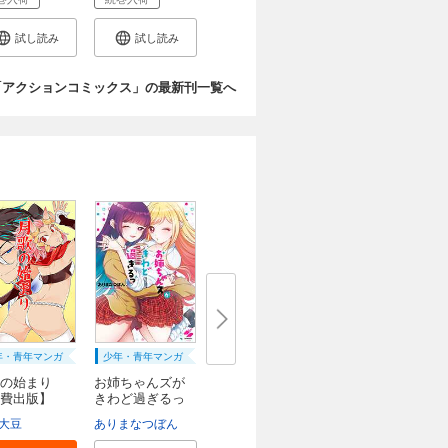
試し読み
試し読み
「アクションコミックス」の最新刊一覧へ
年・青年マンガ
少年・青年マンガ
の始まり
お姉ちゃんズが
費出版】
きわど過ぎるっ
【...
ght Edge
大豆
マツリセイシロウ
FTops
ありまなつぼん