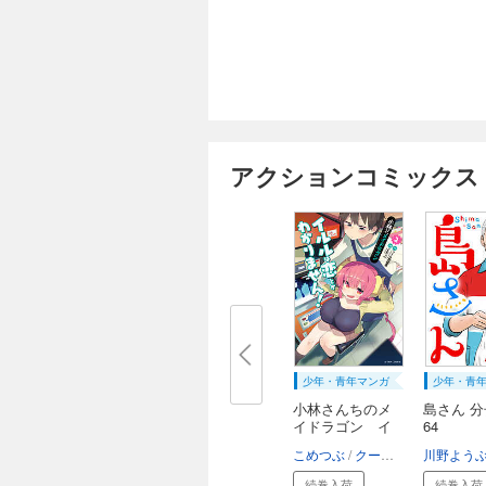
アクションコミックス
少年・青年マンガ
少年・青
小林さんちのメ
島さん 分
イドラゴン イ
64
ル...
こめつぶ
クール教信者
川野よう
続巻入荷
続巻入荷