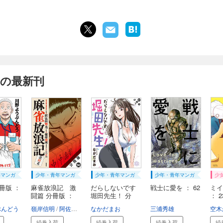
 の最新刊
年マンガ
少年・青年マンガ
少年・青年マンガ
少年・青年マンガ
少
冊版 ：
麻雀放浪記 激
だらしないです
戦士に愛を ： 62
ミイ
闘篇 分冊版 ：
堀田先生！ 分
： 2
5...
冊...
ぶんどう
嶺岸信明
阿佐田哲也
なかだまお
浜田正則
三浦秀雄
空木
続巻入荷
続巻入荷
続巻入荷
続