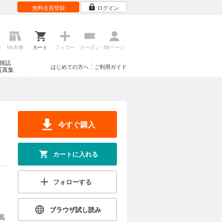
無料会員登録
ログイン
歴
My本棚
カート
フォロー
クーポン
Myページ
雑誌
はじめての方へ
ご利用ガイド
写真集
今すぐ購入
カートに入れる
フォローする
ブラウザ試し読み
高