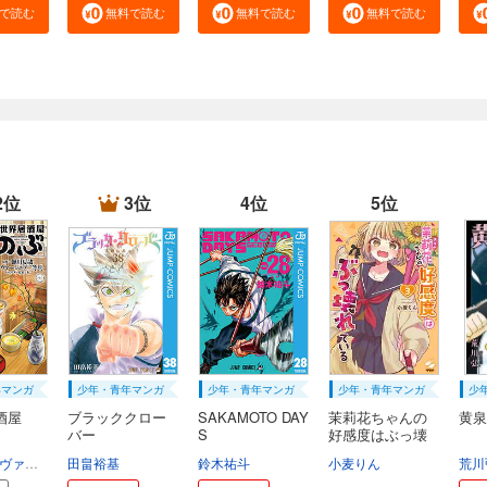
で読む
無料で読む
無料で読む
無料で読む
2位
3位
4位
5位
年マンガ
少年・青年マンガ
少年・青年マンガ
少年・青年マンガ
少
酒屋
ブラッククロー
SAKAMOTO DAY
茉莉花ちゃんの
黄泉
バー
S
好感度はぶっ壊
れ...
ヴァージニア二等兵
田畠裕基
転
鈴木祐斗
小麦りん
荒川