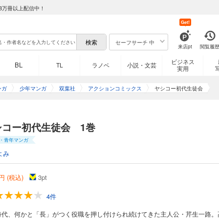
8万冊以上配信中！
Get!
セーフサーチ 中
来店pt
閲覧履
ビジネス
BL
TL
ラノベ
小説・文芸
実用
ンガ
少年マンガ
双葉社
アクションコミックス
ヤシコー初代生徒会
シコー初代生徒会 1巻
・青年マンガ
よみ
円 (税込)
3
pt
4件
時代、何かと「長」がつく役職を押し付けられ続けてきた主人公・芹生一路。