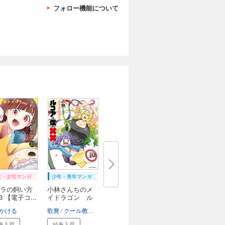
フォロー機能について
女・女性マンガ
少年・青年マンガ
ラの飼い方
小林さんちのメ
3 【電子コ...
イドラゴン ル
コ...
かける
歌麿
クール教信者
巻入荷
続巻入荷