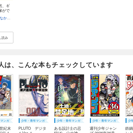
然、ギ
嫁がで
ぇ
なかむら
まめぇ
し読み
人は、こんな本もチェックしています
年マンガ
少年・青年マンガ
少年・青年マンガ
少年・青年マンガ
少
 世紀末
PLUTO デジタ
ある設計士の忌
週刊少年ジャン
鉄鍋
 1...
ルVer. 1
録(4) 山の神
プ 2026年36号
ン！！