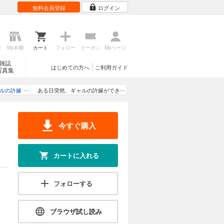
無料会員登録
ログイン
歴
My本棚
カート
フォロー
クーポン
Myページ
雑誌
はじめての方へ
ご利用ガイド
写真集
ルの許嫁
ある日突然、ギャルの許嫁ができ
た（3）
今すぐ購入
カートに入れる
フォローする
ブラウザ試し読み