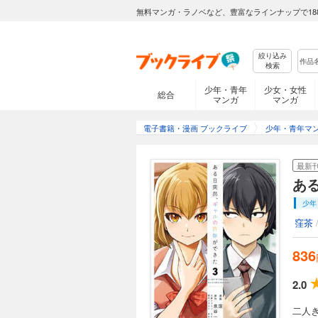
無料マンガ・ラノベなど、豊富なラインナップで18
絞り込み
検索
少年・青年
少女・女性
総合
マンガ
マンガ
電子書籍・漫画 ブックライブ
少年・青年マ
最新
あ
少年
窪茶
836
2.0
二人