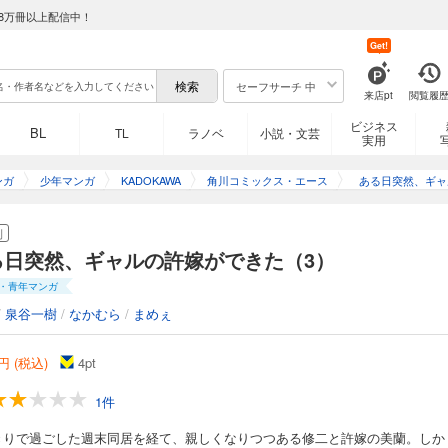
8万冊以上配信中！
Get!
セーフサーチ 中
来店pt
閲覧履
ビジネス
BL
TL
ラノベ
小説・文芸
実用
ンガ
少年マンガ
KADOKAWA
角川コミックス・エース
ある日突然、ギャ
ができた
刊
る日突然、ギャルの許嫁ができた（3）
・青年マンガ
/
泉谷一樹
/
なかむら
/
まめぇ
円 (税込)
4
pt
1件
きりで過ごした週末同居を経て、親しくなりつつある修二と許嫁の美蘭。しか