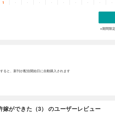
1
・
・
・
・
・
・
・
・
・
※期間限
すると、新刊が配信開始日に自動購入されます
許嫁ができた（3） のユーザーレビュー