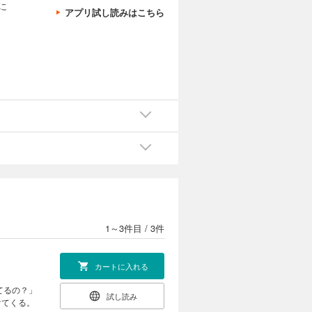
に
アプリ試し読みはこちら
1～3件目
/
3件
カートに入れる
てるの？」
試し読み
けてくる。