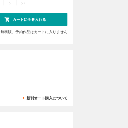
>
>>
カートに全巻入れる
定無料版、予約作品はカートに入りません
新刊オート購入について