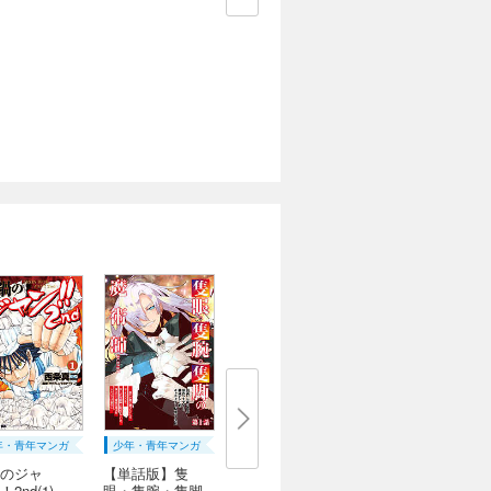
年・青年マンガ
少年・青年マンガ
のジャ
【単話版】隻
2nd(1)
眼・隻腕・隻脚