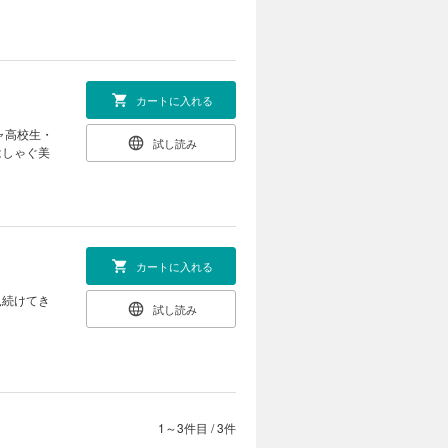
カートに入れる
ャ高校生・
試し読み
はしゃぐ美
カートに入れる
見続けてき
試し読み
1～3件目
/
3件