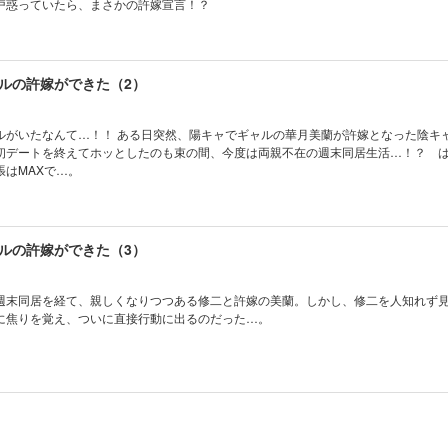
戸惑っていたら、まさかの許嫁宣言！？
ルの許嫁ができた（2）
ルがいたなんて…！！ ある日突然、陽キャでギャルの華月美蘭が許嫁となった陰キ
初デートを終えてホッとしたのも束の間、今度は両親不在の週末同居生活…！？ 
張はMAXで…。
ルの許嫁ができた（3）
週末同居を経て、親しくなりつつある修二と許嫁の美蘭。しかし、修二を人知れず
に焦りを覚え、ついに直接行動に出るのだった…。