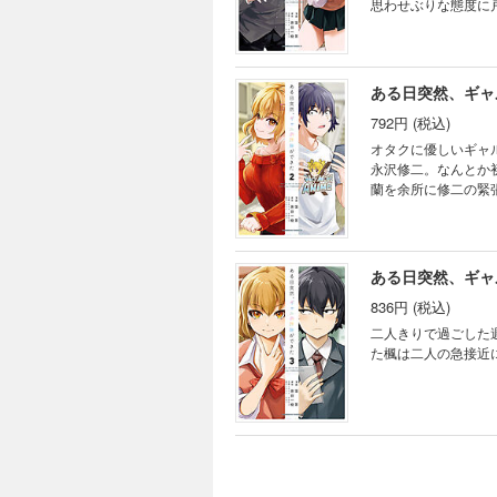
思わせぶりな態度に
ある日突然、ギャ
792円 (税込)
オタクに優しいギャ
永沢修二。なんとか
蘭を余所に修二の緊
ある日突然、ギャ
836円 (税込)
二人きりで過ごした
た楓は二人の急接近