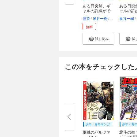
ある日突然、ギ
ある日突
ャルの許嫁がで
ャルの許
き...
き...
窪茶
泉谷一樹
なかむら
泉谷一樹
まめ
無料
試し読み
試
この本をチェックした
少年・青年マンガ
少年・青
軍靴のバルツァ
北斗の拳
ー（１）
ドラマ撮影伝