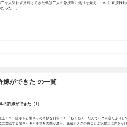
修二を人知れず見続けてきた楓は二人の急接近に焦りを覚え、ついに直接行動
のだった…。
許嫁ができた の一覧
ルの許嫁ができた（1）
剋上！？ 陰キャと陽キャの奇妙な日常！！ 「ねぇねぇ、なんでいつも寝たふりし
位に君臨する陽キャギャル華月美蘭が度々、底辺オタクの俺こと永沢修二に声をか