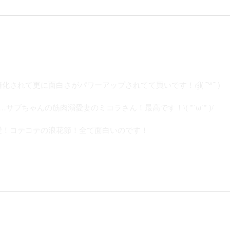
されて更に面白さがパワーアップされてて買いです！ദ്ദി( ¯꒳¯ )
ブちゃんの筋肉溺愛妻のミコラさん！最高です！\( *´ω`* )/
愛！コテコテの浪花節！全て面白いのです！