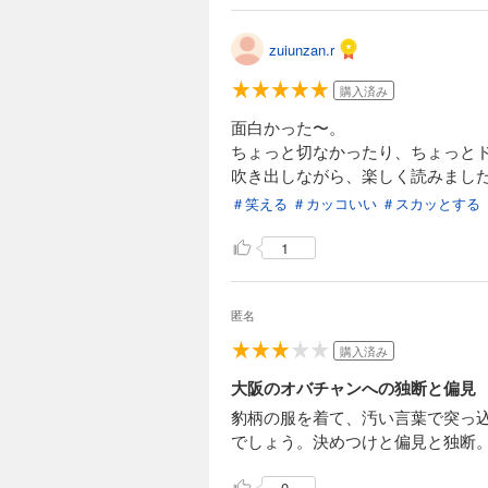
zuiunzan.r
購入済み
面白かった〜。
ちょっと切なかったり、ちょっとド
吹き出しながら、楽しく読みまし
＃笑える
＃カッコいい
＃スカッとする
1
匿名
購入済み
大阪のオバチャンへの独断と偏見
豹柄の服を着て、汚い言葉で突っ
でしょう。決めつけと偏見と独断
0