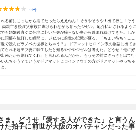
11件
られる前にこっちから捨てたったらええねん！そうやそうや！出て行こ！そう
！ 両親亡き後叔父家族に虐げられながら育ったジゼル。厄介払いされるよう
家でも婚姻後直ぐに任地に赴いた夫が帰らない事から蔑まれ続けてきた。しか
時に頭部を強打した瞬間に、ジゼルに前世の記憶が蘇る。「ちょい待ち？ここ
前世で読んだラノベの世界とちゃう？」 ドアマットヒロイン系の物語に出て
捨てられる超モブ妻に転生したと知るや否やジゼルは考えた。どうせ「他に好
が出来たから別れてくれ」と言われるんだから、もうその前にさっさと出て行
いいんちゃう？ていうかドアマットヒロイン？ウチの方がドアマットやっちゅ
！と。
さま。どうせ「愛する人ができた」と言うん
けた拍子に前世が大阪のオバチャンだった事