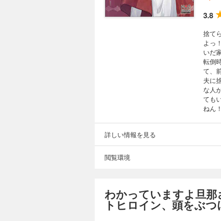
3.8
捨て
よっ
いだ
転倒
て、
夫に
な人
ても
ねん
詳しい情報を見る
閲覧環境
わかっていますよ旦那
トヒロイン、頭をぶつ