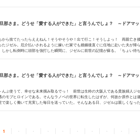
ちから捨てたったらええねん！そうやそうや！出て行こ！そうしよっ！ 両親亡き
ったジゼル。厄介払いされるように嫁いだ家でも婚姻後直ぐに任地に赴いた夫が帰
。しかし転倒時に頭部を強打した瞬間に、ジゼルに前世の記憶が蘇る。「ちょい待
ノベの世界とちゃう？」 ドアマットヒロイン系の物語に出てきた夫に捨てられる
やジゼルは考えた。どうせ「他に好きな人が出来たから別れてくれ」と言われるん
出て行ってもいいんちゃう？ていうかドアマットヒロイン？ウチの方がドアマット
～んぶ使うて、幸せな未来掴み取るでっ！ 前世は生粋の大阪人である貴族婦人ジ
遇のモブヒロインである。そんなラノベの世界に転生したはずが、何故か原作とは
堂で楽しく働いて充実した毎日を送っていた。そんなある日、ジゼルは親しくなっ
る。そこでアイリスから驚愕の事実が告げられる……。そしてジゼルは、この世界
という驚きの新事実を知る。その内容とは、愛するクロードが隣国の公爵令嬢に見
もので……。
1
・
・
・
・
・
・
・
・
・