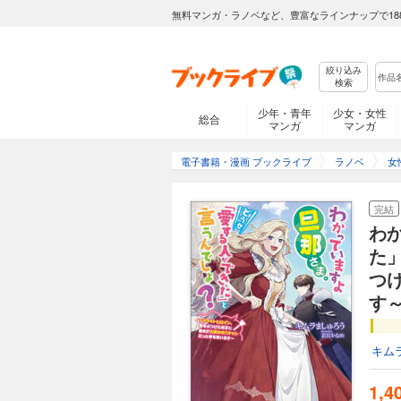
無料マンガ・ラノベなど、豊富なラインナップで18
絞り込み
検索
少年・青年
少女・女性
総合
マンガ
マンガ
電子書籍・漫画 ブックライブ
ラノベ
女
完結
わ
た
つ
す
キム
1,4