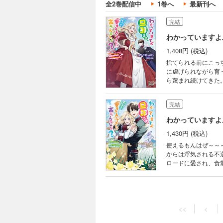
全2巻配信中
1巻へ
最新刊へ
完結
1,408円 (税込)
捨てられる前にこっ
に虐げられながら育
ら蔑まれ続けてきた
て、前世で読んだラ
転生したと知るや否
完結
うその前にさっさと
ねん！と。
1,430円 (税込)
使えるもんはぜ～～
からは浮気される不
ロードに愛され、食
リスの私室に招かれ
作には、続巻がある
玉の輿になるという
<<
<