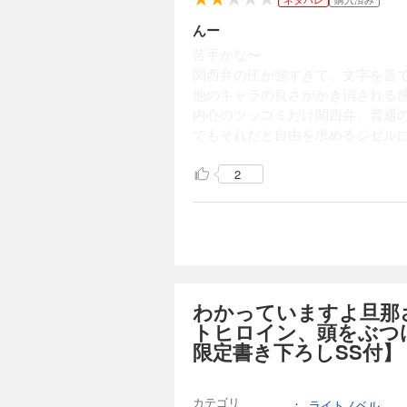
んー
苦手かな〜
関西弁の圧が強すぎて、文字を音
他のキャラの良さがかき消される
内心のツッコミだけ関西弁、普通
でもそれだと自由を求めるジゼル
2
わかっていますよ旦那
トヒロイン、頭をぶつ
限定書き下ろしSS付】
カテゴリ
：
ライトノベル