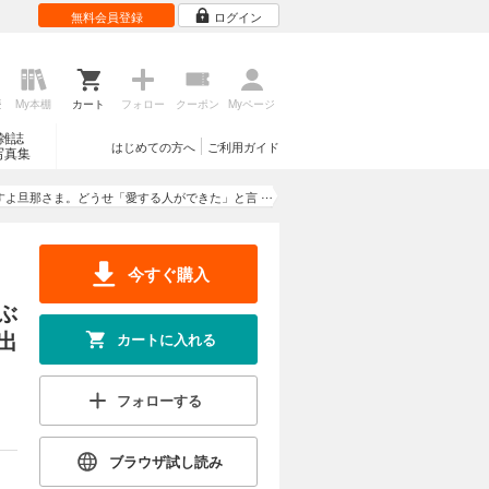
無料会員登録
ログイン
歴
My本棚
カート
フォロー
クーポン
Myページ
雑誌
はじめての方へ
ご利用ガイド
写真集
すよ旦那さま。どうせ「愛する人ができた」と言
 ～ドアマットヒロイン、頭をぶつけた拍子に前
大阪のオバチャンだった事を思い出す～
今すぐ購入
ぶ
出
カートに入れる
フォローする
ブラウザ試し読み