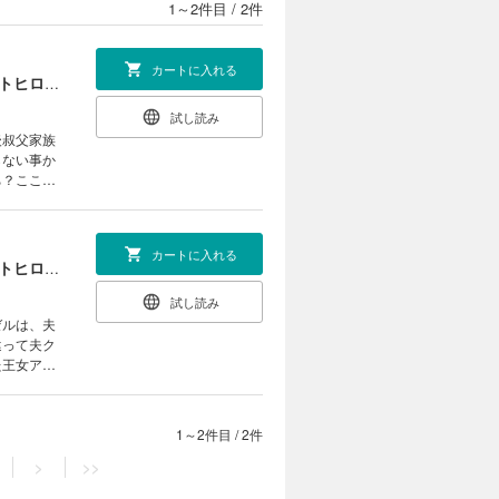
1～2件目
/
2件
カートに入れる
わかっていますよ旦那さま。どうせ「愛する人ができた」と言うんでしょ？ ～ドアマットヒロイン、頭をぶつけた拍子に前世が大阪のオバチャンだった事を思い出す～【電子版限定書き下ろしSS付】
試し読み
後叔父家族
らない事か
ち？ここっ
超モブ妻に
だから、も
やっちゅー
カートに入れる
わかっていますよ旦那さま。どうせ「愛する人ができた」と言うんでしょ？ ～ドアマットヒロイン、頭をぶつけた拍子に前世が大阪のオバチャンだった事を思い出す～【電子版限定書き下ろしSS付】 2巻
試し読み
ゼルは、夫
違って夫ク
た王女アイ
が舞台の原
初められ逆
1～2件目
/
2件
>
>>