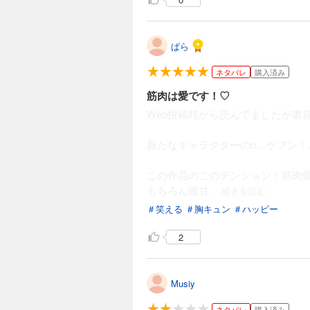
ぱら
ネタバレ
購入済み
筋肉は愛です！♡
Web投稿時から読んでましたが書籍化
新たなキャラクターのn…ゲフン！…サ
この作品のこのテンション！筋肉
もちろん激甘
...続きを読む
＃笑える
＃胸キュン
＃ハッピー
2
Musiy
ネタバレ
購入済み