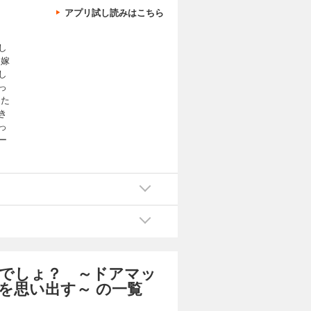
アプリ試し読みはこちら
し
に嫁
し
っ
きた
き
っ
ー
でしょ？ ～ドアマッ
を思い出す～ の一覧