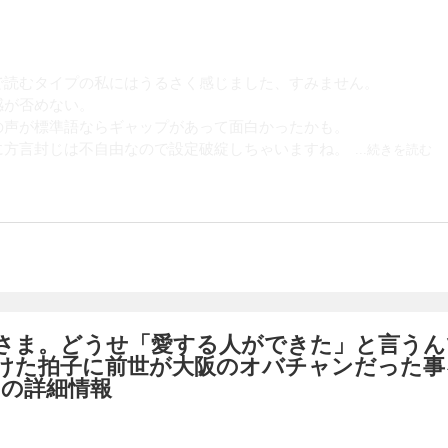
で読むタイプの私にはうるさく感じました、すみません。
感が否めない。
の声が標準語ならギャップがあって面白かったかも。
に方言封じは不自由なので設定破綻しちゃいますね。
...続きを読む
さま。どうせ「愛する人ができた」と言うん
けた拍子に前世が大阪のオバチャンだった事
 の詳細情報