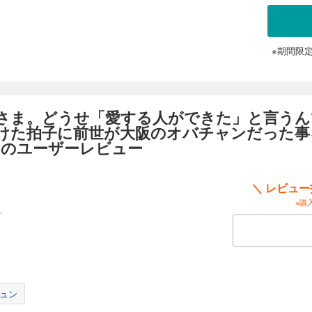
※期間限
さま。どうせ「愛する人ができた」と言うん
けた拍子に前世が大阪のオバチャンだった事
 のユーザーレビュー
＼ レビュ
※購
ュン