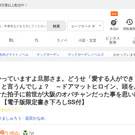
8万冊以上配信中！
Get!
セーフサーチ 中
来店pt
閲覧履
ビジネス
BL
TL
ラノベ
小説・文芸
実用
性向けライトノベル
マッグガーデン
マッグガーデンノベルズ
わかっていま
うんでしょ？
世が
かっていますよ旦那さま。どうせ「愛する人ができ
」と言うんでしょ？ ～ドアマットヒロイン、頭を
けた拍子に前世が大阪のオバチャンだった事を思い
～【電子版限定書き下ろしSS付】
ラノベ
ラましゅろう
/
花宮かなめ
08
円 (税込)
7
pt