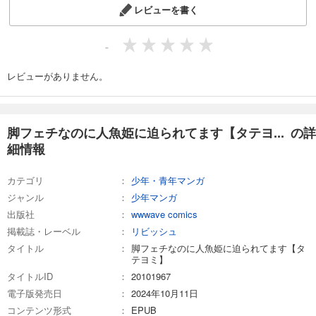
カート
レビューを書く
完結
試し読み
-
あらすじを表示する
レビューがありません。
脚フェチなのに人魚姫に迫られてます【タテヨミ】14話
66
円 (税込)
カート
完結
脚フェチなのに人魚姫に迫られてます【タテヨ... の詳
試し読み
細情報
あらすじを表示する
カテゴリ
脚フェチなのに人魚姫に迫られてます【タテヨミ】15話
少年・青年マンガ
ジャンル
少年マンガ
66
円 (税込)
カート
出版社
wwwave comics
完結
掲載誌・レーベル
リビッシュ
試し読み
タイトル
脚フェチなのに人魚姫に迫られてます【タ
あらすじを表示する
テヨミ】
タイトルID
20101967
電子版発売日
2024年10月11日
コンテンツ形式
EPUB