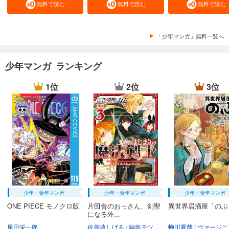
無料で読む
無料で読む
無料で読む
「少年マンガ」無料一覧へ
少年マンガ ランキング
1位
2位
3位
少年・青年マンガ
少年・青年マンガ
少年・青年マンガ
ONE PIECE モノクロ版
片田舎のおっさん、剣聖
異世界居酒屋「のぶ
になる外...
尾田栄一郎
佐賀崎しげる
鍋島テツヒロ
蝉川夏哉
空路恵
渡辺樹
ヴァージニア二