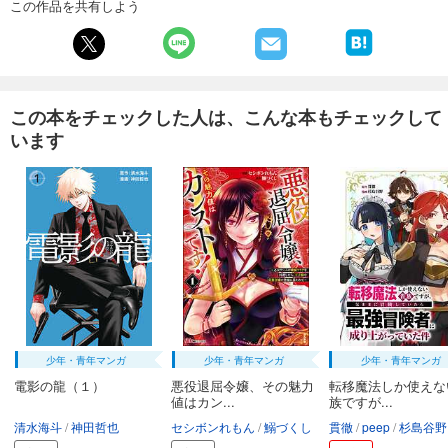
この作品を共有しよう
この本をチェックした人は、こんな本もチェックして
います
少年・青年マンガ
少年・青年マンガ
少年・青年マンガ
電影の龍（１）
悪役退屈令嬢、その魅力
転移魔法しか使えな
値はカン...
族ですが...
清水海斗
神田哲也
セシボンれもん
鰯づくし
貫徹
peep
杉島谷野