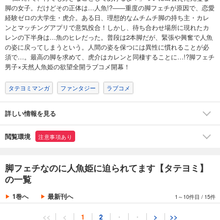
脚の女子。だけどその正体は…人魚!?――重度の脚フェチが原因で、恋愛
経験ゼロの大学生・虎介。ある日、理想的なムチムチ脚の持ち主・カレ
ンとマッチングアプリで意気投合！しかし、待ち合わせ場所に現れたカ
レンの下半身は…魚のヒレだった。普段は2本脚だが、緊張や興奮で人魚
の姿に戻ってしまうという。人間の姿を保つには異性に慣れることが必
須で…。最高の脚を求めて、虎介はカレンと同棲することに…!?脚フェチ
男子×天然人魚姫の欲望全開ラブコメ開幕！
タテヨミマンガ
ファンタジー
ラブコメ
詳しい情報を見る
閲覧環境
注意事項あり
脚フェチなのに人魚姫に迫られてます【タテヨミ】
の一覧
1巻へ
最新刊へ
1～10件目
/
15件
<<
<
1
2
・
・
>
>>