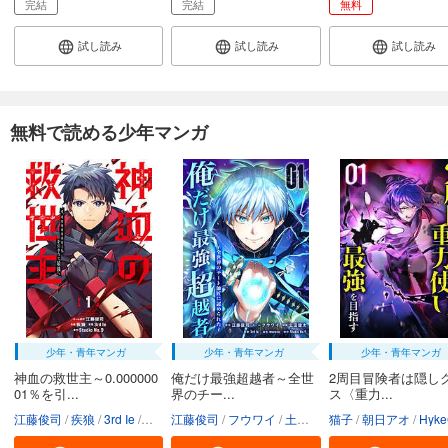
完結
完結
無料
試し読み
試し読み
試し読み
無料で読める少年マンガ
少年・青年マンガ
少年・青年マンガ
少年・青年マンガ
神血の救世主～0.000000
俺だけ最強超越者～全世
2周目冒険者は隠し
01％を引...
界のチー...
ス〈重力...
江藤俊司
疾狼
3rd Ie
Studio No.9
江藤俊司
フウワイ
土田健太
猫子
3rd Ie
朝日アオ
maruco
HykeC
St