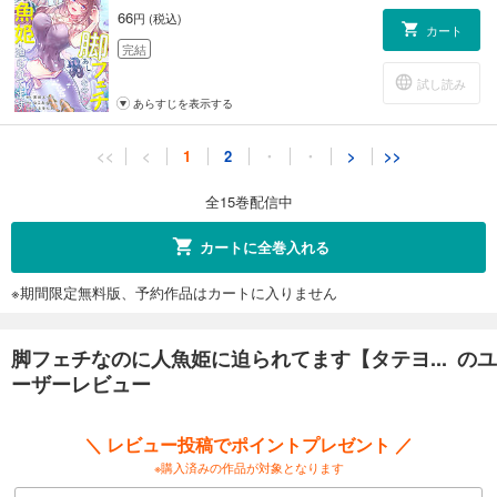
66
円 (税込)
カート
完結
試し読み
あらすじを表示する
脚フェチなのに人魚姫に迫られてます【タテヨミ】11話
<<
<
1
2
・
・
>
>>
66
円 (税込)
カート
全15巻配信中
完結
試し読み
カートに全巻入れる
あらすじを表示する
※期間限定無料版、予約作品はカートに入りません
脚フェチなのに人魚姫に迫られてます【タテヨミ】12話
66
円 (税込)
カート
脚フェチなのに人魚姫に迫られてます【タテヨ... のユ
完結
ーザーレビュー
試し読み
あらすじを表示する
＼ レビュー投稿でポイントプレゼント ／
脚フェチなのに人魚姫に迫られてます【タテヨミ】13話
※購入済みの作品が対象となります
66
円 (税込)