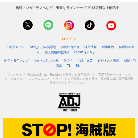
無料マンガ・ラノベなど、豊富なラインナップで188万冊以上配信中！
ログイン
ご利用ガイド
FAQ(よくある質問)
お問い合わせ
採用情報
利用規約
特商法の表
示
個人情報保護方針
cookie等ポリシー
少年・青年マンガ
少女・女性マンガ
ラノベ
小説・文芸
ビジネス・実用
雑誌・写
真集
TL
BL
ブックライブ（BookLive!）は、BookLiveが運営する電子書店です。TOPPANホールディング
ス、カルチュア・コンビニエンス・クラブ、テレビ朝日の出資を受け、日本最大級の電子書籍配
信サービスを行っています。