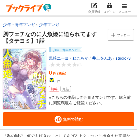
会員登録
ログイン
メニュー
少年・青年マンガ
少年マンガ
脚フェチなのに人魚姫に迫られてます
フォロー
【タテヨミ】1話
少年・青年マンガ
黒崎エーヨ
/
ねこあか
/
井上をんあ
/
studio73
-
(0)
0
円 (税込)
0
pt
無料
完結
※こちらの作品はタテヨミマンガです。購入前
に閲覧環境をご確認ください。
無料で読む
「私の脚で、何でも好きなことしてあげるよ？」ついに出会えた完璧な