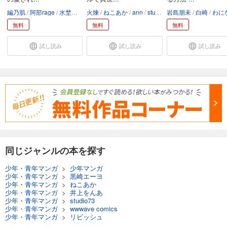
編乃肌
阿部rage
水埜サイコロ
火煉
studio73
ねこあか
ann
studio73
岩島朋未
白崎
わにな
無料
無料
無料
試し読み
試し読み
試し読み
同じジャンルの本を探す
少年・青年マンガ
>
少年マンガ
少年・青年マンガ
>
黒崎エーヨ
少年・青年マンガ
>
ねこあか
少年・青年マンガ
>
井上をんあ
少年・青年マンガ
>
studio73
少年・青年マンガ
>
wwwave comics
少年・青年マンガ
>
リビッシュ