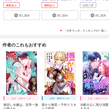
無料あり
無料あり
続巻入荷
試し読み
試し読み
試し読み
「少年マンガ」ランキングの一覧へ
作者のこれもおすすめ
少女・女性マンガ
少年・青年マンガ
少女・女性マンガ
後回し令嬢は、皇帝一族
授かり無双～子作りスキ
冷酷大公に再び溺愛
の愛され...
ルで異世...
る方法 ...