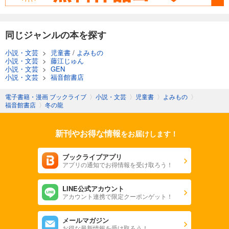
同じジャンルの本を探す
小説・文芸
>
児童書
/
よみもの
小説・文芸
>
藤江じゅん
小説・文芸
>
GEN
小説・文芸
>
福音館書店
電子書籍・漫画 ブックライブ
〉
小説・文芸
〉
児童書
〉
よみもの
〉
福音館書店
〉
冬の龍
新刊やお得な情報
をお届けします！
ブックライブアプリ
アプリの通知でお得情報を受け取ろう！
LINE公式アカウント
アカウント連携で限定クーポンゲット！
メールマガジン
お得な最新情報を受け取ろう！