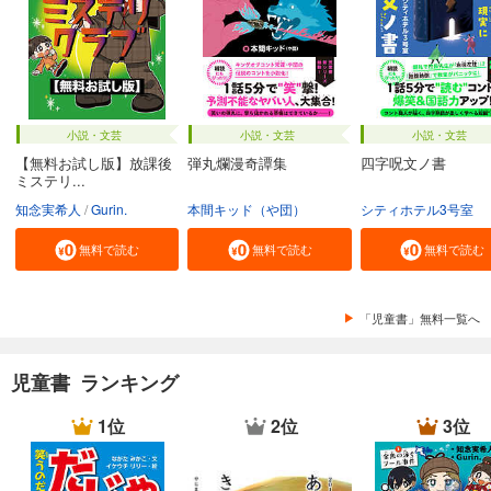
小説・文芸
小説・文芸
小説・文芸
【無料お試し版】放課後
弾丸爛漫奇譚集
四字呪文ノ書
ミステリ...
知念実希人
Gurin.
本間キッド（や団）
シティホテル3号室
無料で読む
無料で読む
無料で読む
「児童書」無料一覧へ
児童書 ランキング
1位
2位
3位