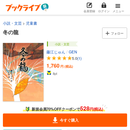
会員登録
ログイン
メニュー
小説・文芸
児童書
冬の龍
フォロー
小説・文芸
藤江じゅん
/
GEN
5.0
(1)
1,760
円 (税込)
8
pt
528
新規会員70%OFFクーポンで
円(税込)
今すぐ購入