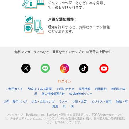
ジャンルや作家ごとなどに本を分類し
て、鍵もかけられます。
お得な通知機能！
通知を許可すると、お得なクーポン情報
などが届きます。
無料マンガ・ラノベなど、豊富なラインナップで188万冊以上配信中！
ログイン
ご利用ガイド
FAQ(よくある質問)
お問い合わせ
採用情報
利用規約
特商法の表
示
個人情報保護方針
cookie等ポリシー
少年・青年マンガ
少女・女性マンガ
ラノベ
小説・文芸
ビジネス・実用
雑誌・写
真集
TL
BL
ブックライブ（BookLive!）は、BookLiveが運営する電子書店です。TOPPANホールディング
ス、カルチュア・コンビニエンス・クラブ、テレビ朝日の出資を受け、日本最大級の電子書籍配
信サービスを行っています。