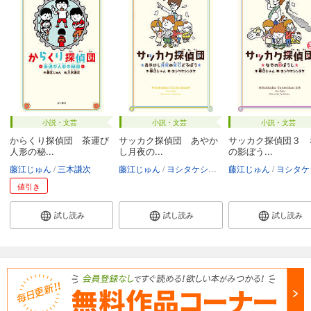
小説・文芸
小説・文芸
小説・文芸
からくり探偵団 茶運び
サッカク探偵団 あやか
サッカク探偵団３ 
人形の秘...
し月夜の...
の影ぼう...
藤江じゅん
三木謙次
藤江じゅん
ヨシタケシンスケ
藤江じゅん
ヨシタケシン
値引き
試し読み
試し読み
試し読み