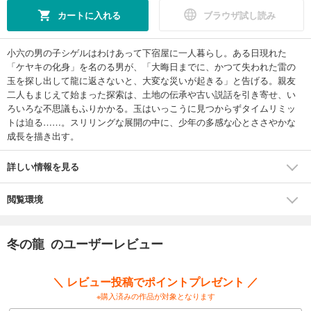
カートに入れる
ブラウザ試し読み
小六の男の子シゲルはわけあって下宿屋に一人暮らし。ある日現れた
「ケヤキの化身」を名のる男が、「大晦日までに、かつて失われた雷の
玉を探し出して龍に返さないと、大変な災いが起きる」と告げる。親友
二人もまじえて始まった探索は、土地の伝承や古い説話を引き寄せ、い
ろいろな不思議もふりかかる。玉はいっこうに見つからずタイムリミッ
トは迫る……。スリリングな展開の中に、少年の多感な心とささやかな
成長を描き出す。
詳しい情報を見る
閲覧環境
冬の龍 のユーザーレビュー
＼ レビュー投稿でポイントプレゼント ／
※購入済みの作品が対象となります