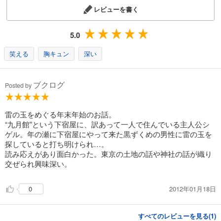
レビューを書く
5.0
笑える
胸キュン
深い
ブクログ
Posted by
雷の玉をめぐる年末年始のお話。
“九月館”という下宿屋に、訳あって一人で住んでいる主人公シ
ゲル。年の瀬に下宿屋にやって来た黒ずくめの男性に雷の玉を
探していると打ち明けられ…。
読み応えがあり面白かった。東京の土地の話や神社の話が織り
交ぜられ興味深い。
2012年01月18日
0
すべてのレビューを見る(
1
)