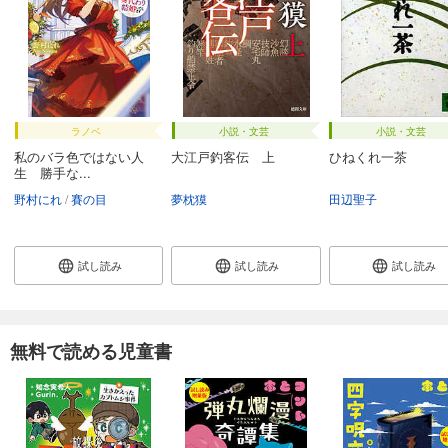
ラノベ
小説・文芸
小説・文芸
私のバラ色ではない人
大江戸釣客伝 上
ひねくれ一茶
生 勝手な...
野村にれ
賽の目
夢枕獏
田辺聖子
試し読み
試し読み
試し読み
無料で読める児童書