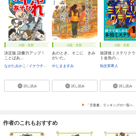
小説・文芸
小説・文芸
小説・文芸
決定版 語彙力アップ！
あのとき、そこに きみ
放課後ミステリク
ことばあ...
がいた。
１金魚の...
ながたみかこ
イケウチリリー
やじまますみ
知念実希人
試し読み
試し読み
試し読み
「児童書」ランキングの一覧へ
作者のこれもおすすめ