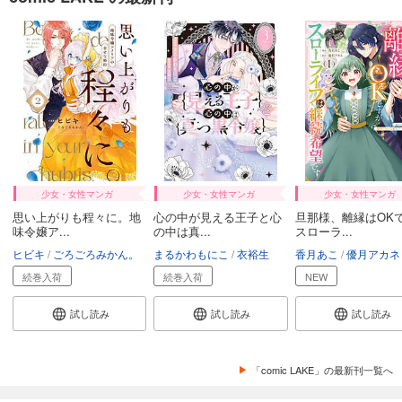
傷だらけ聖女より報復をこめて【ヨコヨミ】: 28
165
円 (税込)
カート
試し読み
あらすじを表示する
傷だらけ聖女より報復をこめて【ヨコヨミ】: 29
165
円 (税込)
カート
少女・女性マンガ
少女・女性マンガ
少女・女性マンガ
思い上がりも程々に。地
心の中が見える王子と心
旦那様、離縁はOK
味令嬢ア...
の中は真...
スローラ...
試し読み
あらすじを表示する
ヒビキ
ごろごろみかん。
まるかわもにこ
衣裕生
香月あこ
優月アカネ
続巻入荷
続巻入荷
NEW
傷だらけ聖女より報復をこめて【ヨコヨミ】: 30
165
円 (税込)
試し読み
試し読み
試し読み
カート
試し読み
「comic LAKE」の最新刊一覧へ
あらすじを表示する