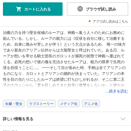
カートに入れる
ブラウザ試し読み
アプリ試し読みはこちら
治癒の力を持つ聖女候補のルーアは、神殿へ集う人々のためにお務めに
励んでいる。しかし、ルーアの能力には《症状を自分に移して治癒する
ため、自身に痛みや苦しさが伴う》という欠点があるため、 唯一の味方
であり親友のアリアン以外からは欠陥聖女と呼ばれていた。ある日、ル
ーアが想いを寄せる騎士団長のガロットが瀕死の状態で神殿へ運ばれて
くる。必死の想いで彼の傷を完治させたルーアは、能力の限界で生死の
境を彷徨うことに…。 ━━そして目が覚めた時、手柄は全てアリアンの
ものになり、ガロットとアリアンの婚約が決まっていた。アリアンの本
性を目の当たりにしたルーアは絶望に打ちひしがれるが、そこに第二王
子のスウェンから「君を貶しめてきた奴等に復讐をしないか」と持ちか
けられ…。 彼女は隠していたもう一つの能力──加虐能力──を使い、ス
...続きを読む
ウェンと手を組んで”聖女”ではなく”悪女”として新しい人生を始める。
【本商品は単話コンテンツとなります。単行本版と収録内容が異なる場
令嬢・聖女
ラブストーリー
メディア化
アニメ化
合がございます。】
詳しい情報を見る