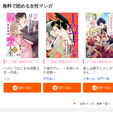
無料で読める女性マンガ
少女・女性マンガ
少女・女性マンガ
少女・女性マンガ
ハズレではじまる溺愛人
十億のアレ。～吉原いち
推しは殿下じゃござ
生～仕組...
の花魁～
せん…！...
シジ
宇月あい
小糸りお
百門一新
無料で読む
無料で読む
無料で読む
「女性マンガ」無料一覧へ