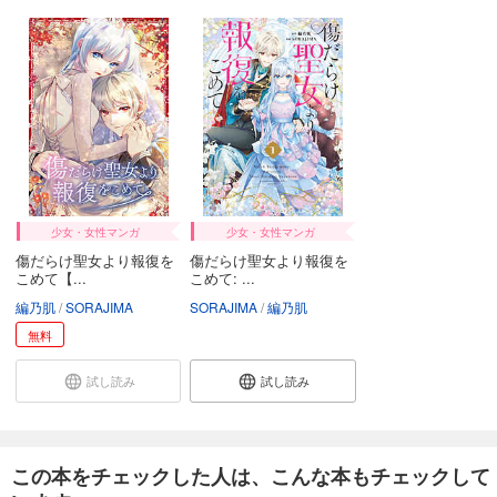
試し読み
あらすじを表示する
傷だらけ聖女より報復をこめて【ヨコヨミ】: 22
165
円 (税込)
カート
試し読み
あらすじを表示する
傷だらけ聖女より報復をこめて【ヨコヨミ】: 23
少女・女性マンガ
少女・女性マンガ
165
傷だらけ聖女より報復を
傷だらけ聖女より報復を
円 (税込)
カート
こめて【...
こめて: ...
編乃肌
SORAJIMA
SORAJIMA
編乃肌
試し読み
無料
あらすじを表示する
試し読み
試し読み
傷だらけ聖女より報復をこめて【ヨコヨミ】: 24
165
円 (税込)
カート
この本をチェックした人は、こんな本もチェックして
試し読み