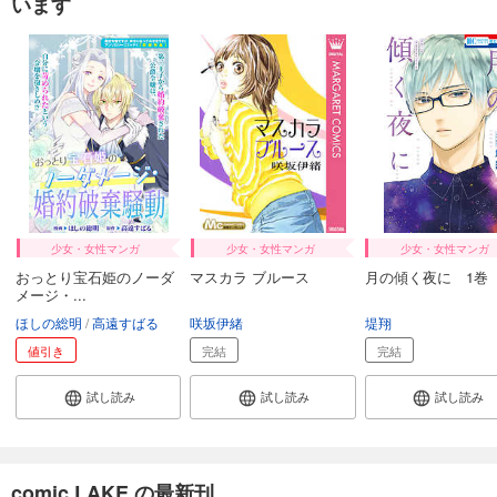
います
あらすじを表示する
傷だらけ聖女より報復をこめて【ヨコヨミ】: 25
165
円 (税込)
カート
試し読み
あらすじを表示する
傷だらけ聖女より報復をこめて【ヨコヨミ】: 26
165
円 (税込)
少女・女性マンガ
少女・女性マンガ
少女・女性マンガ
カート
おっとり宝石姫のノーダ
マスカラ ブルース
月の傾く夜に 1巻
メージ・...
試し読み
ほしの総明
高遠すばる
咲坂伊緒
堤翔
あらすじを表示する
値引き
完結
完結
傷だらけ聖女より報復をこめて【ヨコヨミ】: 27
165
試し読み
試し読み
試し読み
円 (税込)
カート
試し読み
あらすじを表示する
comic LAKE の最新刊