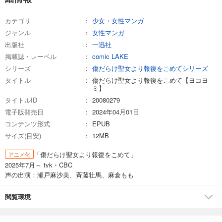
カテゴリ
少女・女性マンガ
試し読み
ジャンル
女性マンガ
あらすじを表示する
出版社
一迅社
傷だらけ聖女より報復をこめて【ヨコヨミ】: 16
掲載誌・レーベル
comic LAKE
165
円 (税込)
シリーズ
傷だらけ聖女より報復をこめてシリーズ
カート
タイトル
傷だらけ聖女より報復をこめて【ヨコヨ
ミ】
試し読み
タイトルID
20080279
あらすじを表示する
電子版発売日
2024年04月01日
傷だらけ聖女より報復をこめて【ヨコヨミ】: 17
コンテンツ形式
EPUB
165
サイズ(目安)
12MB
円 (税込)
カート
「傷だらけ聖女より報復をこめて」
アニメ化
2025年7月～ tvk・CBC
試し読み
声の出演：瀬戸麻沙美、斉藤壮馬、麻倉もも
あらすじを表示する
傷だらけ聖女より報復をこめて【ヨコヨミ】: 18
閲覧環境
165
円 (税込)
カート