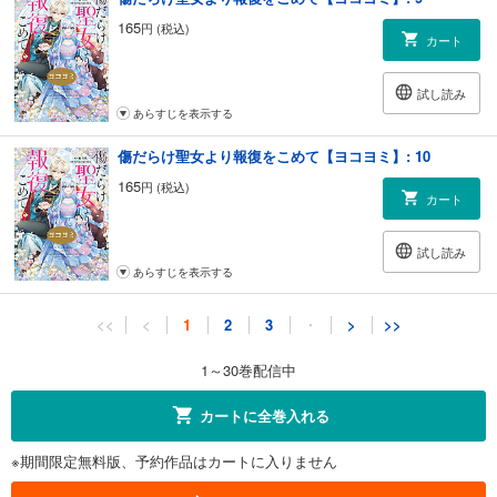
165
円 (税込)
カート
試し読み
あらすじを表示する
傷だらけ聖女より報復をこめて【ヨコヨミ】: 10
165
円 (税込)
カート
試し読み
あらすじを表示する
傷だらけ聖女より報復をこめて【ヨコヨミ】: 11
<<
<
1
2
3
・
>
>>
165
円 (税込)
カート
1～30巻配信中
試し読み
カートに全巻入れる
あらすじを表示する
※期間限定無料版、予約作品はカートに入りません
傷だらけ聖女より報復をこめて【ヨコヨミ】: 12