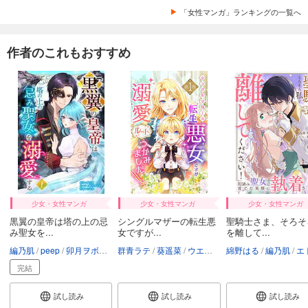
「女性マンガ」ランキングの一覧へ
作者のこれもおすすめ
少女・女性マンガ
少女・女性マンガ
少女・女性マンガ
黒翼の皇帝は塔の上の忌
シングルマザーの転生悪
聖騎士さま、そろそ
み聖女を...
女ですが...
を離して...
編乃肌
peep
卯月ヲボエ
たなか
群青ラテ
taskey STUDIO
葵遥菜
ウエノ
SORAJIMA
綿野はる
編乃肌
エトワール
完結
試し読み
試し読み
試し読み