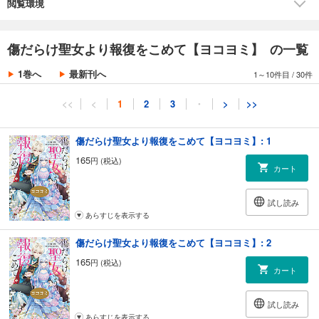
閲覧環境
傷だらけ聖女より報復をこめて【ヨコヨミ】 の一覧
1巻へ
最新刊へ
1～10件目
/
30件
<<
<
1
2
3
・
>
>>
傷だらけ聖女より報復をこめて【ヨコヨミ】: 1
165
円 (税込)
カート
試し読み
あらすじを表示する
傷だらけ聖女より報復をこめて【ヨコヨミ】: 2
165
円 (税込)
カート
試し読み
あらすじを表示する