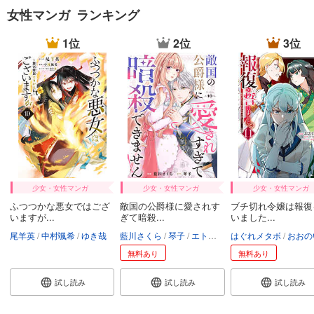
女性マンガ ランキング
1位
2位
3位
少女・女性マンガ
少女・女性マンガ
少女・女性マンガ
ふつつかな悪女ではござ
敵国の公爵様に愛されす
ブチ切れ令嬢は報復
いますが...
ぎて暗殺...
いました...
尾羊英
中村颯希
ゆき哉
藍川さくら
琴子
エトワール編集部
はぐれメタボ
おおの
無料あり
無料あり
試し読み
試し読み
試し読み