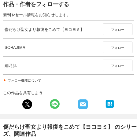
作品・作者をフォローする
試し読み
新刊やセール情報をお知らせします。
あらすじを表示する
傷だらけ聖女より報復をこめて【ヨコヨミ】: 19
傷だらけ聖女より報復をこめて【ヨコヨミ】
フォロー
165
円 (税込)
カート
SORAJIMA
フォロー
試し読み
あらすじを表示する
編乃肌
フォロー
傷だらけ聖女より報復をこめて【ヨコヨミ】: 20
165
円 (税込)
フォロー機能について
カート
この作品を共有しよう
試し読み
あらすじを表示する
傷だらけ聖女より報復をこめて【ヨコヨミ】: 21
165
円 (税込)
カート
傷だらけ聖女より報復をこめて【ヨコヨミ】 のシリー
ズ、関連作品