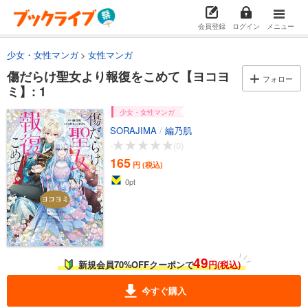
会員登録
ログイン
メニュー
少女・女性マンガ
女性マンガ
傷だらけ聖女より報復をこめて【ヨコヨ
フォロー
ミ】: 1
少女・女性マンガ
SORAJIMA
/
編乃肌
-
(0)
165
円 (税込)
0
pt
49
新規会員70%OFFクーポンで
円(税込)
今すぐ購入