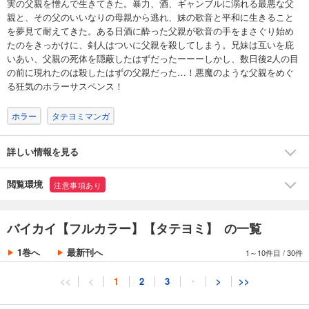
実の父親を憎んで生きてきた。暴力、酒、ギャンブルに溺れる最悪な父
親と、その父のいいなりの母親から逃れ、妹の歌音と平和に生きること
を夢見て耐えてきた。ある日酒に酔った父親が歌音の手をまさぐり始め
たのをきっかけに、剣人はついに父親を殺してしまう。兄妹は互いを庇
いあい、父親の死体を隠蔽したはずだったーーーしかし、数日後2人の目
の前に現れたのは殺したはずの父親だった…！悪魔のような父親をめぐ
る狂気のホラーサスペンス！
ホラー
タテヨミマンガ
詳しい情報を見る
閲覧環境
注意事項あり
バイカイ【フルカラー】【タテヨミ】 の一覧
1巻へ
最新刊へ
1～10件目
/
30件
<<
<
1
2
3
・
>
>>