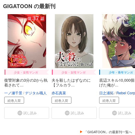
バイカイ【フルカラー】【タテヨミ】(26)
GIGATOON の最新刊
78
円 (税込)
カート
試し読み
あらすじを表示する
バイカイ【フルカラー】【タテヨミ】(27)
78
円 (税込)
カート
試し読み
少女・女性マンガ
少女・女性マンガ
少年・青年マンガ
あらすじを表示する
復讐対象の3分の2から執
夫を殺したはずなのに
底辺スキル10,000
着されて...
【フルカラ...
げた俺が...
バイカイ【フルカラー】【タテヨミ】(28)
一ノ瀬千景
デジタル職人
赤石真菜
日之浦拓
Rebel Corporation
78
円 (税込)
カート
続巻入荷
続巻入荷
続巻入荷
試し読み
試し読み
試し読み
試し読み
あらすじを表示する
バイカイ【フルカラー】【タテヨミ】(29)
「GIGATOON」の最新刊一覧へ