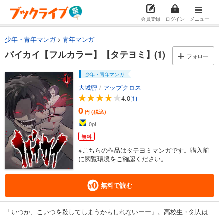
会員登録
ログイン
メニュー
少年・青年マンガ
青年マンガ
バイカイ【フルカラー】【タテヨミ】(1)
フォロー
少年・青年マンガ
大城密
/
アップクロス
4.0
(1)
0
円 (税込)
0
pt
無料
※こちらの作品はタテヨミマンガです。購入前
に閲覧環境をご確認ください。
無料で読む
「いつか、こいつを殺してしまうかもしれないーー」。高校生・剣人は