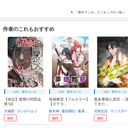
「青年マンガ」ランキングの一覧へ
作者のこれもおすすめ
少年・青年マンガ
少年・青年マンガ
少年・青年マンガ
【単話】復讐の同窓会
英雄教室【フルカラー】
奥多摩個人迷宮 ～
第1話
【タテヨ...
てきた...
大城密
さいがりゅう
新木伸
森沢晴行
集英社
アップクロス
式村比呂
マッグガーデ
GIGATOO
無料
無料
無料