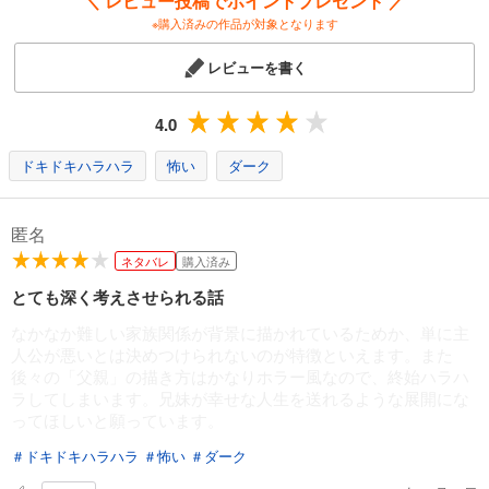
＼ レビュー投稿でポイントプレゼント ／
※購入済みの作品が対象となります
試し読み
あらすじを表示する
レビューを書く
バイカイ【フルカラー】【タテヨミ】(14)
78
円 (税込)
4.0
カート
ドキドキハラハラ
怖い
ダーク
試し読み
あらすじを表示する
匿名
バイカイ【フルカラー】【タテヨミ】(15)
ネタバレ
購入済み
78
円 (税込)
カート
とても深く考えさせられる話
なかなか難しい家族関係が背景に描かれているためか、単に主
試し読み
人公が悪いとは決めつけられないのが特徴といえます。また
あらすじを表示する
後々の「父親」の描き方はかなりホラー風なので、終始ハラハ
ラしてしまいます。兄妹が幸せな人生を送れるような展開にな
バイカイ【フルカラー】【タテヨミ】(16)
ってほしいと願っています。
78
円 (税込)
カート
＃ドキドキハラハラ
＃怖い
＃ダーク