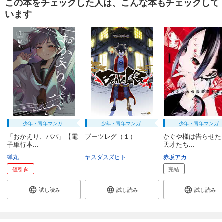
この本をチェックした人は、こんな本もチェックして
バイカイ【フルカラー】【タテヨミ】(23)
います
78
円 (税込)
カート
試し読み
あらすじを表示する
バイカイ【フルカラー】【タテヨミ】(24)
78
円 (税込)
カート
少年・青年マンガ
少年・青年マンガ
少年・青年マンガ
試し読み
あらすじを表示する
「おかえり、パパ」【電
ブーツレグ（１）
かぐや様は告らせた
子単行本...
天才たち...
バイカイ【フルカラー】【タテヨミ】(25)
蝉丸
ヤスダスズヒト
赤坂アカ
78
円 (税込)
値引き
完結
カート
試し読み
試し読み
試し読み
試し読み
あらすじを表示する