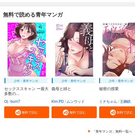
78
円 (税込)
カート
無料で読める青年マンガ
試し読み
あらすじを表示する
バイカイ【フルカラー】【タテヨミ】(30)
78
円 (税込)
カート
試し読み
あらすじを表示する
少年・青年マンガ
少年・青年マンガ
少年・青年マンガ
セックススキャン ー最大
義母と姉と
秘密の授業
多数の...
Oj
burn7
Kim.PD
ムンウッド
ミナちゃん
王鋼鉄
無料で読む
無料で読む
無料で読む
「青年マンガ」無料一覧へ