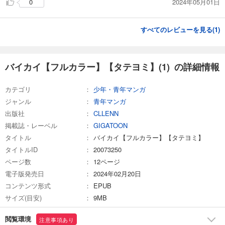
2024年05月01日
0
試し読み
あらすじを表示する
すべてのレビューを見る(
1
)
バイカイ【フルカラー】【タテヨミ】(17)
78
円 (税込)
カート
バイカイ【フルカラー】【タテヨミ】(1) の詳細情報
試し読み
あらすじを表示する
カテゴリ
少年・青年マンガ
ジャンル
青年マンガ
バイカイ【フルカラー】【タテヨミ】(18)
出版社
CLLENN
78
円 (税込)
カート
掲載誌・レーベル
GIGATOON
タイトル
バイカイ【フルカラー】【タテヨミ】
試し読み
タイトルID
20073250
あらすじを表示する
ページ数
12ページ
電子版発売日
バイカイ【フルカラー】【タテヨミ】(19)
2024年02月20日
コンテンツ形式
EPUB
78
円 (税込)
カート
サイズ(目安)
9MB
試し読み
閲覧環境
注意事項あり