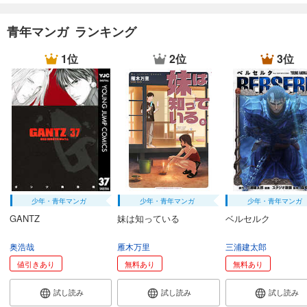
青年マンガ ランキング
1位
2位
3位
少年・青年マンガ
少年・青年マンガ
少年・青年マンガ
GANTZ
妹は知っている
ベルセルク
奥浩哉
雁木万里
三浦建太郎
値引きあり
無料あり
無料あり
試し読み
試し読み
試し読み