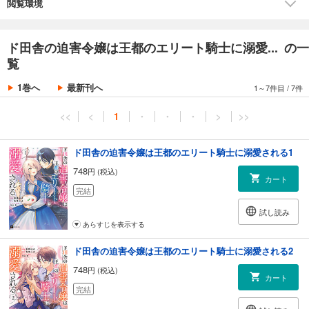
閲覧環境
ド田舎の迫害令嬢は王都のエリート騎士に溺愛... の一
覧
1巻へ
最新刊へ
1～7件目
/
7件
<<
<
1
・
・
・
>
>>
ド田舎の迫害令嬢は王都のエリート騎士に溺愛される1
748
円 (税込)
カート
完結
試し読み
あらすじを表示する
ド田舎の迫害令嬢は王都のエリート騎士に溺愛される2
748
円 (税込)
カート
完結