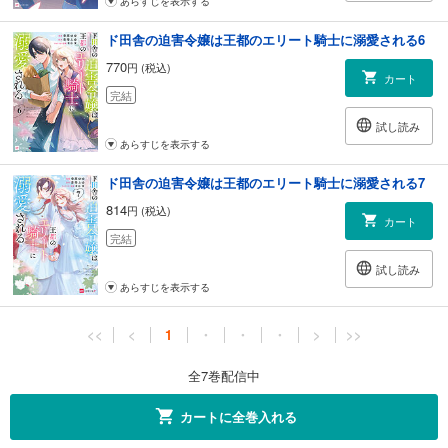
あらすじを表示する
ド田舎の迫害令嬢は王都のエリート騎士に溺愛される6
770
円 (税込)
カート
完結
試し読み
あらすじを表示する
ド田舎の迫害令嬢は王都のエリート騎士に溺愛される7
814
円 (税込)
カート
完結
試し読み
あらすじを表示する
<<
<
1
・
・
・
>
>>
全7巻配信中
カートに全巻入れる