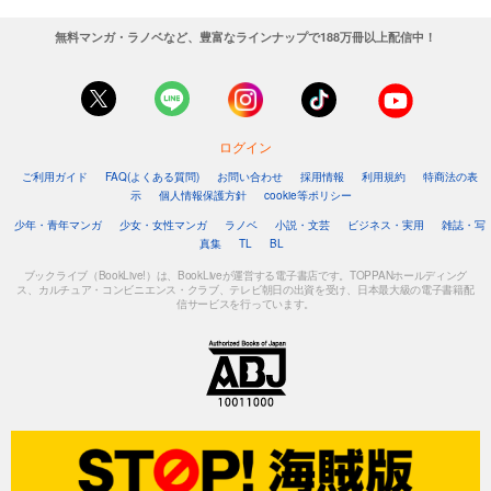
無料マンガ・ラノベなど、豊富なラインナップで188万冊以上配信中！
ログイン
ご利用ガイド
FAQ(よくある質問)
お問い合わせ
採用情報
利用規約
特商法の表
示
個人情報保護方針
cookie等ポリシー
少年・青年マンガ
少女・女性マンガ
ラノベ
小説・文芸
ビジネス・実用
雑誌・写
真集
TL
BL
ブックライブ（BookLive!）は、BookLiveが運営する電子書店です。TOPPANホールディング
ス、カルチュア・コンビニエンス・クラブ、テレビ朝日の出資を受け、日本最大級の電子書籍配
信サービスを行っています。