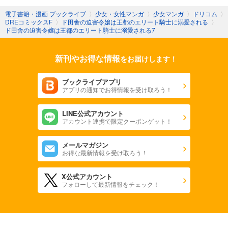
電子書籍・漫画 ブックライブ
〉
少女・女性マンガ
〉
少女マンガ
〉
ドリコム
〉
DREコミックスF
〉
ド田舎の迫害令嬢は王都のエリート騎士に溺愛される
〉
ド田舎の迫害令嬢は王都のエリート騎士に溺愛される7
新刊やお得な情報
をお届けします！
ブックライブアプリ
アプリの通知でお得情報を受け取ろう！
LINE公式アカウント
アカウント連携で限定クーポンゲット！
メールマガジン
お得な最新情報を受け取ろう！
X公式アカウント
フォローして最新情報をチェック！