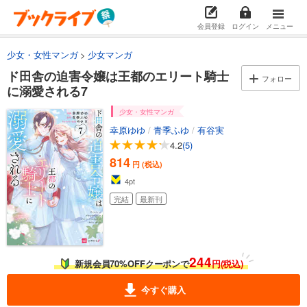
会員登録
ログイン
メニュー
少女・女性マンガ
少女マンガ
ド田舎の迫害令嬢は王都のエリート騎士
フォロー
に溺愛される7
少女・女性マンガ
幸原ゆゆ
/
青季ふゆ
/
有谷実
4.2
(5)
814
円 (税込)
4
pt
完結
最新刊
244
新規会員70%OFFクーポンで
円(税込)
今すぐ購入