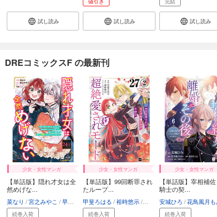
値引き
完結
試し読み
試し読み
試し読み
DREコミックスF の最新刊
少女・女性マンガ
少女・女性マンガ
少女・女性マンガ
【単話版】隠れ才女は全
【単話版】99回断罪され
【単話版】宰相補佐
然めげな...
たループ...
騎士の契...
菜なり
宮之みやこ
早瀬ジュン
甲斐ろはる
裕時悠示
ひだかなみ
安城ひろ
花鳥風月もあ
続巻入荷
続巻入荷
続巻入荷