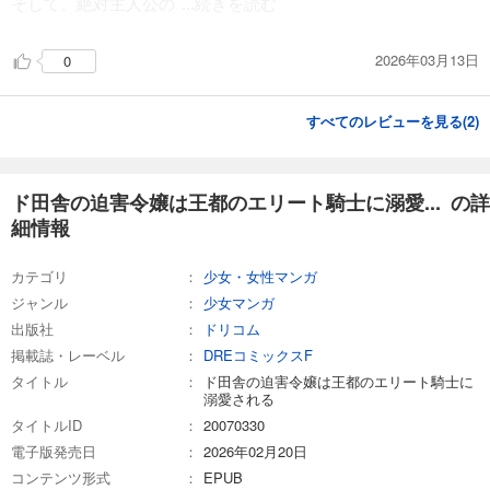
そして、絶対主人公の
...続きを読む
2026年03月13日
0
すべてのレビューを見る(
2
)
ド田舎の迫害令嬢は王都のエリート騎士に溺愛... の詳
細情報
カテゴリ
少女・女性マンガ
ジャンル
少女マンガ
出版社
ドリコム
掲載誌・レーベル
DREコミックスF
タイトル
ド田舎の迫害令嬢は王都のエリート騎士に
溺愛される
タイトルID
20070330
電子版発売日
2026年02月20日
コンテンツ形式
EPUB