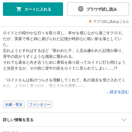
カートに入れる
ブラウザ試し読み
アプリ試し読みはこちら
ロイドとの穏やかな日々を取り戻し、幸せを感じながら過ごすクロエ。
だが、実家で母と姉に虐げられた記憶が時折心に暗い影を落としてい
た。
忘れようとすればするほど「呪われた子」と忌み嫌われた記憶が蘇り、
背中の痣がうずくような感覚に襲われる。
それでも過去と向き合うために勇気を振り絞ってロイドに打ち明けよう
と決意するが、その前に背中の痣をロイドに見られてしまい……!?
「ロイドさんは私のつらさを理解してくれて、私の過去を受け入れてく
れた。ようやく見つけた、安心できる場所――」
愛を知らないエリート騎士と辺境令嬢の、不器用で甘いラブストーリー
...続きを読む
第7巻！
令嬢・聖女
ファンタジー
詳しい情報を見る