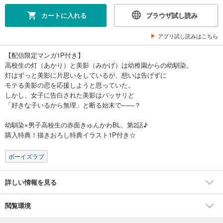
カートに入れる
ブラウザ試し読み
アプリ試し読みはこちら
【配信限定マンガ1P付き】
高校生の灯（あかり）と美影（みかげ）は幼稚園からの幼馴染。
灯はずっと美影に片思いをしているが、想いは告げずに
モテる美影の恋を応援しようと思っていた。
しかし、女子に告白された美影はバッサリと
「好きな子いるから無理」と断る始末で――？
幼馴染×男子高校生の赤面きゅんかわBL、第2話♪
購入特典！描きおろし特典イラスト1P付き☆
ボーイズラブ
詳しい情報を見る
閲覧環境