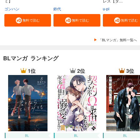
ミ】
レス【タ...
ゴンハン
鈴代
u-pi
無料で読む
無料で読む
無料で読む
「BLマンガ」無料一覧へ
BLマンガ ランキング
1位
2位
3位
BL
BL
BL