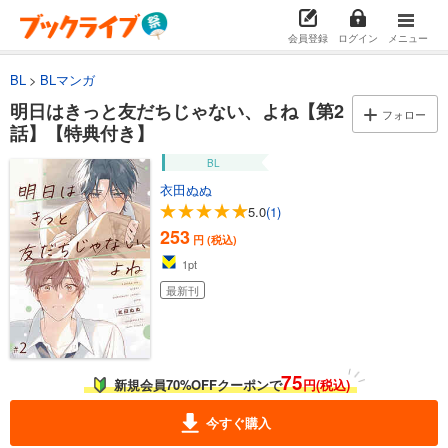
会員登録
ログイン
メニュー
BL
BLマンガ
明日はきっと友だちじゃない、よね【第2
フォロー
話】【特典付き】
BL
衣田ぬぬ
5.0
(1)
253
円 (税込)
1
pt
最新刊
75
新規会員70%OFFクーポンで
円(税込)
今すぐ購入