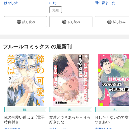
はやし燈
にたこ
田中森よこた
完結
試し読み
試し読み
試し読み
フルールコミックス の最新刊
BL
BL
BL
俺の可愛い弟は 2【電子
友達とつきあったらＨも
Ｈしたくないので友
特典付き...
好きにな...
つきあい...
さがのひを
未散ソノオ
未散ソノオ