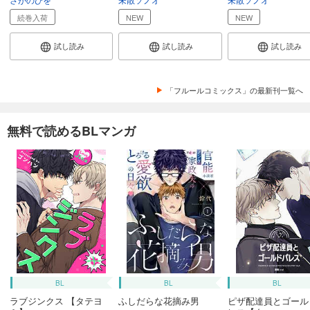
続巻入荷
NEW
NEW
試し読み
試し読み
試し読み
「フルールコミックス」の最新刊一覧へ
無料で読めるBLマンガ
BL
BL
BL
ラブジンクス 【タテヨ
ふしだらな花摘み男
ピザ配達員とゴール