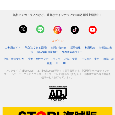
無料マンガ・ラノベなど、豊富なラインナップで188万冊以上配信中！
ログイン
ご利用ガイド
FAQ(よくある質問)
お問い合わせ
採用情報
利用規約
特商法の表
示
個人情報保護方針
cookie等ポリシー
少年・青年マンガ
少女・女性マンガ
ラノベ
小説・文芸
ビジネス・実用
雑誌・写
真集
TL
BL
ブックライブ（BookLive!）は、BookLiveが運営する電子書店です。TOPPANホールディング
ス、カルチュア・コンビニエンス・クラブ、テレビ朝日の出資を受け、日本最大級の電子書籍配
信サービスを行っています。