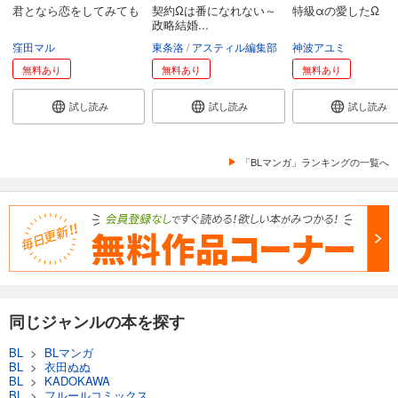
君となら恋をしてみても
契約Ωは番になれない～
特級αの愛したΩ
政略結婚...
窪田マル
東条洛
アスティル編集部
神波アユミ
無料あり
無料あり
無料あり
試し読み
試し読み
試し読み
「BLマンガ」ランキングの一覧へ
同じジャンルの本を探す
BL
>
BLマンガ
BL
>
衣田ぬぬ
BL
>
KADOKAWA
BL
>
フルールコミックス