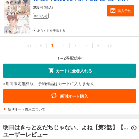
308
円 (税込)
購入予約
8/13入荷
あらすじを表示する
<<
<
1
・
・
・
>
>>
1～2巻配信中
カートに全巻入れる
※期間限定無料版、予約作品はカートに入りません
新刊オート購入
新刊オート購入について
明日はきっと友だちじゃない、よね【第2話】【... の
ユーザーレビュー