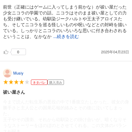
前世（正確にはゲームに入ってしまう前かな）が祓い屋だった
少女ニコラの学園での話。ニコラはそのまま祓い屋としての力
も受け継いでいる。幼馴染ジークハルトや王太子アロイスた
ち、そしてニコラを巡る怪しいものや呪いなどとの対峙を描い
ている。しっかりとニコラのいろいろな思いに付き合わされる
ということは、なかなか
...続きを読む
2025年04月23日
0
Musiy
ネタバレ
購入済み
祓い屋さん
今まで読んだ転生系の悪役の中で1番腹立たしかった。彼女の身
勝手さと主人公との因果応報的絡みとその後に泣いてしまっ
た。
王子やその護衛、それから幼馴染との掛け合いが、暗くなりそ
うなストーリーをほのぼのとさせてくれる。この文体のバラン
スが好き。