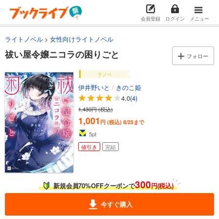
会員登録
ログイン
メニュー
ライトノベル
女性向けライトノベル
祓い屋令嬢ニコラの困りごと
フォロー
ラノベ
伊井野いと
/
きのこ姫
4.0
(4)
1,430円 (税込)
1,001
円 (税込)
8/25まで
5
pt
値引き
完結
300
新規会員70%OFFクーポンで
円(税込)
今すぐ購入