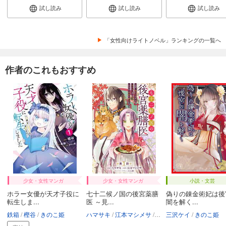
試し読み
試し読み
試し読み
「女性向けライトノベル」ランキングの一覧へ
作者のこれもおすすめ
少女・女性マンガ
少女・女性マンガ
小説・文芸
ホラー女優が天才子役に
七十二候ノ国の後宮薬膳
偽りの錬金術妃は後
転生しま...
医 ～見...
闇を解く...
鉄箱
樫谷
きのこ姫
ハマサキ
江本マシメサ
きのこ姫
三沢ケイ
きのこ姫