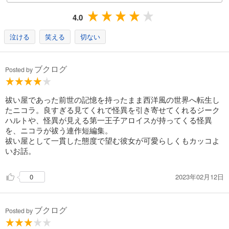
4.0
泣ける
笑える
切ない
ブクログ
Posted by
祓い屋であった前世の記憶を持ったまま西洋風の世界へ転生し
たニコラ。良すぎる見てくれで怪異を引き寄せてくれるジーク
ハルトや、怪異が見える第一王子アロイスが持ってくる怪異
を、ニコラが祓う連作短編集。
祓い屋として一貫した態度で望む彼女が可愛らしくもカッコよ
いお話。
2023年02月12日
0
ブクログ
Posted by