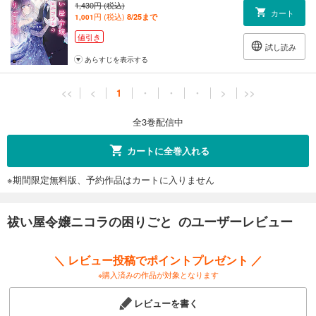
1,430円 (税込)
カート
円 (税込)
8/25まで
1,001
値引き
試し読み
あらすじを表示する
<<
<
1
・
・
・
>
>>
全3巻配信中
カートに全巻入れる
※期間限定無料版、予約作品はカートに入りません
祓い屋令嬢ニコラの困りごと のユーザーレビュー
＼ レビュー投稿でポイントプレゼント ／
※購入済みの作品が対象となります
レビューを書く