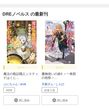
DREノベルス の最新刊
ラノベ
ラノベ
魔法の瓶詰職人システィ
魔物使いの娘3 ～一角獣
ナはくじ...
の祝祭～...
ぷにちゃん
aruk
天都ダム
しらび
NEW
続巻入荷
試し読み
試し読み