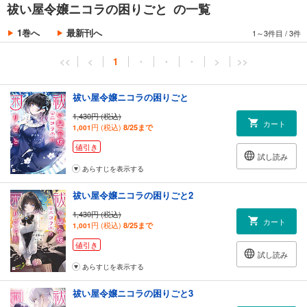
祓い屋令嬢ニコラの困りごと の一覧
1巻へ
最新刊へ
1～3件目
/
3件
<<
<
1
・
・
・
>
>>
祓い屋令嬢ニコラの困りごと
1,430円 (税込)
カート
円 (税込)
8/25まで
1,001
値引き
試し読み
あらすじを表示する
祓い屋令嬢ニコラの困りごと2
1,430円 (税込)
カート
円 (税込)
8/25まで
1,001
値引き
試し読み
あらすじを表示する
祓い屋令嬢ニコラの困りごと3