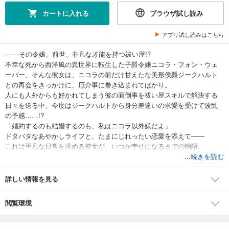
カートに入れる
ブラウザ試し読み
アプリ試し読みはこちら
───その令嬢、前世、非凡な才能を持つ祓い屋!?
不幸な死から西洋風の異世界に転生した子爵令嬢ニコラ・フォン・ウェ
ーバー。そんな彼女は、ニコラの前だけ甘えたな美形侯爵ジークハルト
との再会をきっかけに、厄介事に巻き込まれてばかり。
人にも人外からも好かれてしまう彼の面倒事を祓い屋スキルで解決する
日々を送る中、今度はジークハルトから身分差違いの求愛を受けて波乱
の予感……!?
「婚約するのも結婚するのも、私はニコラ以外嫌だよ」
ドタバタなあやかしライフと、たまにじれったい恋愛を添えて――
これは平凡な日常を求める彼女が、いつか幸せになるまでの物語。
...続きを読む
詳しい情報を見る
閲覧環境