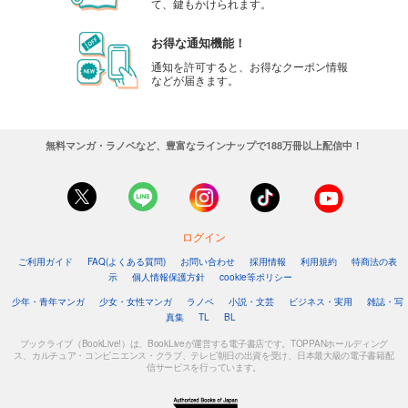
て、鍵もかけられます。
お得な通知機能！
通知を許可すると、お得なクーポン情報
などが届きます。
無料マンガ・ラノベなど、豊富なラインナップで188万冊以上配信中！
ログイン
ご利用ガイド
FAQ(よくある質問)
お問い合わせ
採用情報
利用規約
特商法の表
示
個人情報保護方針
cookie等ポリシー
少年・青年マンガ
少女・女性マンガ
ラノベ
小説・文芸
ビジネス・実用
雑誌・写
真集
TL
BL
ブックライブ（BookLive!）は、BookLiveが運営する電子書店です。TOPPANホールディング
ス、カルチュア・コンビニエンス・クラブ、テレビ朝日の出資を受け、日本最大級の電子書籍配
信サービスを行っています。