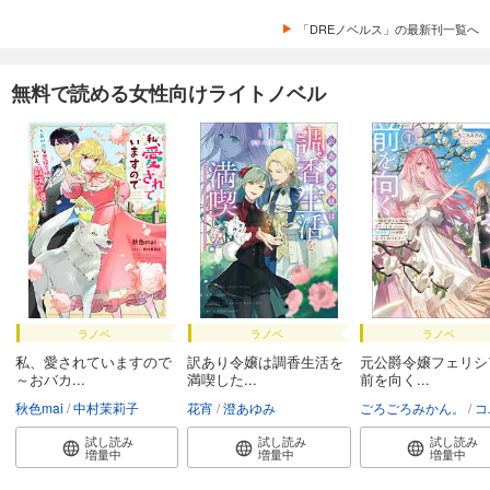
「DREノベルス」の最新刊一覧へ
無料で読める女性向けライトノベル
ラノベ
ラノベ
ラノベ
私、愛されていますので
訳あり令嬢は調香生活を
元公爵令嬢フェリシ
～おバカ...
満喫した...
前を向く...
秋色mai
中村茉莉子
花宵
澄あゆみ
ごろごろみかん。
コユ
試し読み
試し読み
試し読み
増量中
増量中
増量中