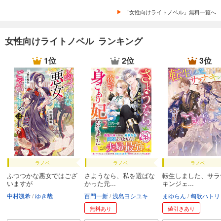
「女性向けライトノベル」無料一覧へ
女性向けライトノベル ランキング
1位
2位
3位
ラノベ
ラノベ
ラノベ
ふつつかな悪女ではござ
さようなら、私を選ばな
転生しました、サラ
いますが
かった元...
キンジェ...
中村颯希
ゆき哉
百門一新
浅島ヨシユキ
まゆらん
匈歌ハトリ
無料あり
値引きあり