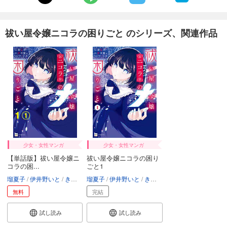
祓い屋令嬢ニコラの困りごと のシリーズ、関連作品
少女・女性マンガ
少女・女性マンガ
【単話版】祓い屋令嬢ニ
祓い屋令嬢ニコラの困り
コラの困...
ごと1
瑠夏子
伊井野いと
きのこ姫
瑠夏子
伊井野いと
きのこ姫
無料
完結
試し読み
試し読み