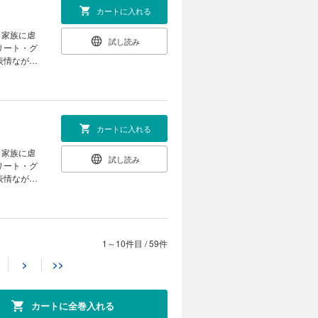
意くださ
カートに入れる
、家族に虐
試し読み
リート・グ
表情ながら
い目を感じ
き、ジーク
婚姻のいき
ンタジー！
意くださ
カートに入れる
、家族に虐
試し読み
リート・グ
表情ながら
い目を感じ
き、ジーク
婚姻のいき
ンタジー！
注意くださ
1～10件目
/
59件
カートに入れる
>
>>
、家族に虐
試し読み
リート・グ
表情ながら
カートに全巻入れる
い目を感じ