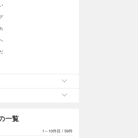
い
グ
れ
へ
だ
っ
に
の一覧
1～10件目
/
59件