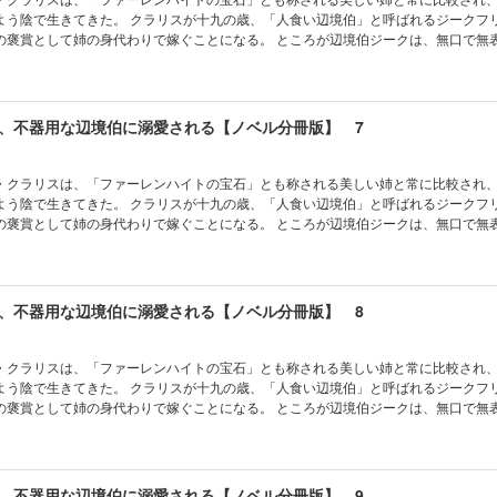
よう陰で生きてきた。 クラリスが十九の歳、「人食い辺境伯」と呼ばれるジークフ
の褒賞として姉の身代わりで嫁ぐことになる。 ところが辺境伯ジークは、無口で無
る、包容力に溢れた魅力的な人物だった。 しかし「身代わり花嫁」であることに負
なかジークへ心を預けられないでいた。 そんな折、王都より姉の結婚の知らせが届
になるのだが……。 実はクラリスの生家には重大な秘密があり、さらに、ジークと
実とは違っていて!? 不遇の令嬢が辺境の地で最愛の人と幸せになる王道ラブファ
、不器用な辺境伯に溺愛される【ノベル分冊版】 7
本作品は単行本を分割したもので、本編内容は同一のものとなります。重複購入にご注
・クラリスは、「ファーレンハイトの宝石」とも称される美しい姉と常に比較され
よう陰で生きてきた。 クラリスが十九の歳、「人食い辺境伯」と呼ばれるジークフ
の褒賞として姉の身代わりで嫁ぐことになる。 ところが辺境伯ジークは、無口で無
る、包容力に溢れた魅力的な人物だった。 しかし「身代わり花嫁」であることに負
なかジークへ心を預けられないでいた。 そんな折、王都より姉の結婚の知らせが届
になるのだが……。 実はクラリスの生家には重大な秘密があり、さらに、ジークと
実とは違っていて!? 不遇の令嬢が辺境の地で最愛の人と幸せになる王道ラブファ
、不器用な辺境伯に溺愛される【ノベル分冊版】 8
本作品は単行本を分割したもので、本編内容は同一のものとなります。重複購入にご注
・クラリスは、「ファーレンハイトの宝石」とも称される美しい姉と常に比較され
よう陰で生きてきた。 クラリスが十九の歳、「人食い辺境伯」と呼ばれるジークフ
の褒賞として姉の身代わりで嫁ぐことになる。 ところが辺境伯ジークは、無口で無
る、包容力に溢れた魅力的な人物だった。 しかし「身代わり花嫁」であることに負
なかジークへ心を預けられないでいた。 そんな折、王都より姉の結婚の知らせが届
になるのだが……。 実はクラリスの生家には重大な秘密があり、さらに、ジークと
実とは違っていて!? 不遇の令嬢が辺境の地で最愛の人と幸せになる王道ラブファ
、不器用な辺境伯に溺愛される【ノベル分冊版】 9