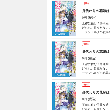
無料
身代わりの花嫁は
0円 (税込)
王都に住む子爵令嬢
げられ、目立たない
ーテンベルグの戦果
もクラリスを思いや
るクラリスは、なか
無料
と王都に向かうこと
さつも知っている事
身代わりの花嫁は
分冊版第1弾。 ※
0円 (税込)
い。
王都に住む子爵令嬢
げられ、目立たない
ーテンベルグの戦果
もクラリスを思いや
るクラリスは、なか
無料
と王都に向かうこと
さつも知っている事
身代わりの花嫁は
分冊版第2弾。 ※
0円 (税込)
い。
王都に住む子爵令嬢
げられ、目立たない