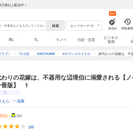
8万冊以上配信中！
Get!
セーフサーチ 中
来店pt
閲覧履
ビジネス
BL
TL
ラノベ
小説・文芸
実用
ズラブ）
TL小説
KADOKAWA
eロマンスロイヤル
身代わりの花嫁は、不
代わりの花嫁は、不器用な辺境伯に溺愛される【ノ
分冊版】 1
TL
さえら
/
一花夜
(税込)
0
pt
3件