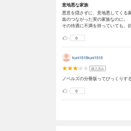
げられ、目立たない
意地悪な家族
ーテンベルグの戦果
もクラリスを思いや
悪意を隠さずに、意地悪してくる
るクラリスは、なか
血のつながった実の家族なのに。
と王都に向かうこと
その待遇に不満を持っていても、
さつも知っている事
身代わりの花嫁は
分冊版第14弾。 
33円 (税込)
い。
0
王都に住む子爵令嬢
げられ、目立たない
ーテンベルグの戦果
kuni1515kuni1515
もクラリスを思いや
るクラリスは、なか
購入済み
と王都に向かうこと
さつも知っている事
身代わりの花嫁は
ノベルズの分冊版ってびっくりす
分冊版第15弾。 
33円 (税込)
い。
0
王都に住む子爵令嬢
げられ、目立たない
ーテンベルグの戦果
もクラリスを思いや
るクラリスは、なか
と王都に向かうこと
さつも知っている事
身代わりの花嫁は
分冊版第16弾。 