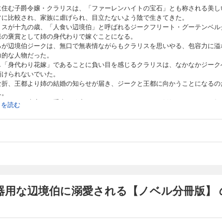
に住む子爵令嬢・クラリスは、「ファーレンハイトの宝石」とも称される美し
常に比較され、家族に虐げられ、目立たないよう陰で生きてきた。
リスが十九の歳、「人食い辺境伯」と呼ばれるジークフリート・グーテンベル
果の褒賞として姉の身代わりで嫁ぐことになる。
ろが辺境伯ジークは、無口で無表情ながらもクラリスを思いやる、包容力に溢
力的な人物だった。
し「身代わり花嫁」であることに負い目を感じるクラリスは、なかなかジーク
預けられないでいた。
な折、王都より姉の結婚の知らせが届き、ジークと王都に向かうことになるの
…。
クラリスの生家には重大な秘密があり、さらに、ジークと婚姻のいきさつも知
続きを読む
事実とは違っていて!?
の令嬢が辺境の地で最愛の人と幸せになる王道ラブファンタジー！ 分冊版第1
作品は単行本を分割したもので、本編内容は同一のものとなります。重複購入
意ください。
器用な辺境伯に溺愛される【ノベル分冊版】 