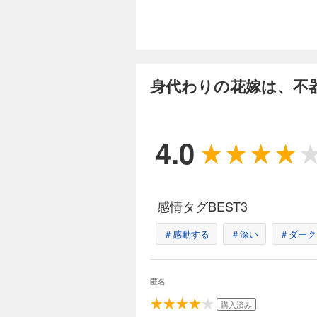
るクラリスは、なか
と王都に向かうこと
さつも知っている事
身代わりの花嫁は
分冊版第11弾。 
33円 (税込)
い。
王都に住む子爵令嬢
身代わりの花嫁は、不
げられ、目立たない
ーテンベルグの戦果
もクラリスを思いや
るクラリスは、なか
と王都に向かうこと
4.0
さつも知っている事
身代わりの花嫁は
分冊版第12弾。 
33円 (税込)
い。
王都に住む子爵令嬢
げられ、目立たない
感情タグBEST3
ーテンベルグの戦果
もクラリスを思いや
＃感動する
＃深い
＃ダーク
るクラリスは、なか
と王都に向かうこと
さつも知っている事
身代わりの花嫁は
分冊版第13弾。 
匿名
33円 (税込)
い。
購入済み
王都に住む子爵令嬢