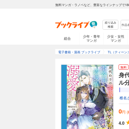
無料マンガ・ラノベなど、豊富なラインナップで18
絞り込み
検索
少年・青年
少女・女性
総合
マンガ
マンガ
電子書籍・漫画 ブックライブ
TL（ティーン
無料
身
ル
椎名
0
円 
4.0