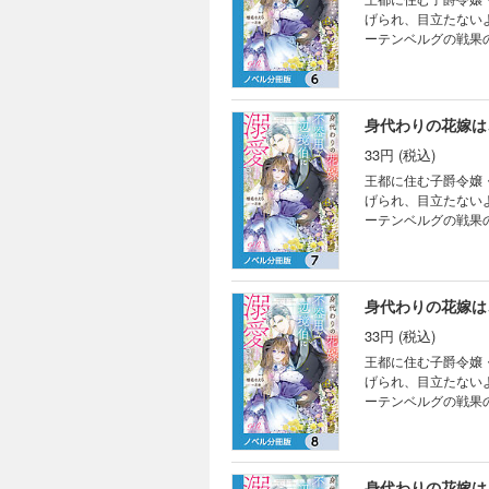
げられ、目立たない
ーテンベルグの戦果
もクラリスを思いや
るクラリスは、なか
と王都に向かうこと
さつも知っている事
身代わりの花嫁は
分冊版第6弾。 ※
33円 (税込)
い。
王都に住む子爵令嬢
げられ、目立たない
ーテンベルグの戦果
もクラリスを思いや
るクラリスは、なか
と王都に向かうこと
さつも知っている事
身代わりの花嫁は
分冊版第7弾。 ※
33円 (税込)
い。
王都に住む子爵令嬢
げられ、目立たない
ーテンベルグの戦果
もクラリスを思いや
るクラリスは、なか
と王都に向かうこと
さつも知っている事
身代わりの花嫁は