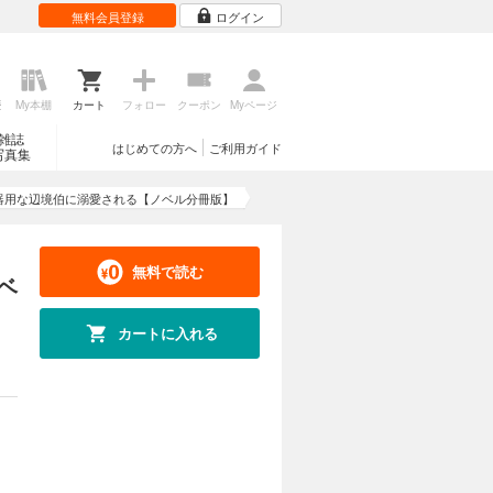
無料会員登録
ログイン
歴
My本棚
カート
フォロー
クーポン
Myページ
雑誌
はじめての方へ
ご利用ガイド
写真集
器用な辺境伯に溺愛される【ノベル分冊版】
無料で読む
ベ
カートに入れる