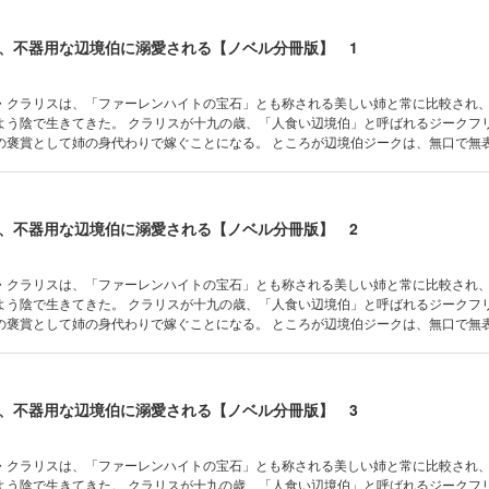
、不器用な辺境伯に溺愛される【ノベル分冊版】 1
・クラリスは、「ファーレンハイトの宝石」とも称される美しい姉と常に比較され
よう陰で生きてきた。 クラリスが十九の歳、「人食い辺境伯」と呼ばれるジークフ
の褒賞として姉の身代わりで嫁ぐことになる。 ところが辺境伯ジークは、無口で無
る、包容力に溢れた魅力的な人物だった。 しかし「身代わり花嫁」であることに負
なかジークへ心を預けられないでいた。 そんな折、王都より姉の結婚の知らせが届
になるのだが……。 実はクラリスの生家には重大な秘密があり、さらに、ジークと
実とは違っていて!? 不遇の令嬢が辺境の地で最愛の人と幸せになる王道ラブファ
、不器用な辺境伯に溺愛される【ノベル分冊版】 2
本作品は単行本を分割したもので、本編内容は同一のものとなります。重複購入にご注
・クラリスは、「ファーレンハイトの宝石」とも称される美しい姉と常に比較され
よう陰で生きてきた。 クラリスが十九の歳、「人食い辺境伯」と呼ばれるジークフ
の褒賞として姉の身代わりで嫁ぐことになる。 ところが辺境伯ジークは、無口で無
る、包容力に溢れた魅力的な人物だった。 しかし「身代わり花嫁」であることに負
なかジークへ心を預けられないでいた。 そんな折、王都より姉の結婚の知らせが届
になるのだが……。 実はクラリスの生家には重大な秘密があり、さらに、ジークと
実とは違っていて!? 不遇の令嬢が辺境の地で最愛の人と幸せになる王道ラブファ
、不器用な辺境伯に溺愛される【ノベル分冊版】 3
本作品は単行本を分割したもので、本編内容は同一のものとなります。重複購入にご注
・クラリスは、「ファーレンハイトの宝石」とも称される美しい姉と常に比較され
よう陰で生きてきた。 クラリスが十九の歳、「人食い辺境伯」と呼ばれるジークフ