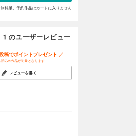
き、ジーク
婚姻のいき
定無料版、予約作品はカートに入りません
ンタジー！
注意くださ
カートに入れる
、家族に虐
試し読み
1 のユーザーレビュー
リート・グ
表情ながら
い目を感じ
き、ジーク
ー投稿でポイントプレゼント ／
婚姻のいき
入済みの作品が対象となります
ンタジー！
注意くださ
カートに入れる
レビューを書く
、家族に虐
試し読み
リート・グ
表情ながら
い目を感じ
き、ジーク
婚姻のいき
ンタジー！
注意くださ
カートに入れる
、家族に虐
試し読み