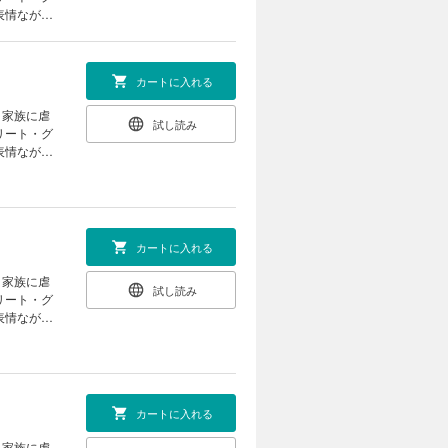
表情ながら
い目を感じ
き、ジーク
婚姻のいき
カートに入れる
ンタジー！
意くださ
、家族に虐
試し読み
リート・グ
表情ながら
い目を感じ
き、ジーク
婚姻のいき
ンタジー！
意くださ
カートに入れる
、家族に虐
試し読み
リート・グ
表情ながら
い目を感じ
き、ジーク
婚姻のいき
ンタジー！
意くださ
カートに入れる
、家族に虐