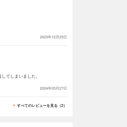
リート・グ
表情ながら
い目を感じ
き、ジーク
婚姻のいき
ンタジー！
注意くださ
カートに入れる
2023年12月23日
、家族に虐
試し読み
リート・グ
表情ながら
い目を感じ
き、ジーク
婚姻のいき
ンタジー！
返してしまいました。
注意くださ
カートに入れる
2024年03月27日
、家族に虐
試し読み
リート・グ
表情ながら
い目を感じ
すべてのレビューを見る（2）
き、ジーク
婚姻のいき
ンタジー！
注意くださ
カートに入れる