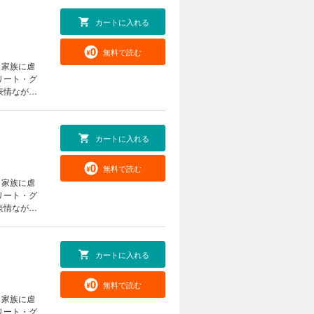
カートに入れる
無料で読む
、家族に虐
リート・グ
表情ながら
い目を感じ
き、ジーク
婚姻のいき
カートに入れる
ンタジー！
意くださ
無料で読む
、家族に虐
リート・グ
表情ながら
い目を感じ
き、ジーク
婚姻のいき
カートに入れる
ンタジー！
意くださ
無料で読む
、家族に虐
リート・グ