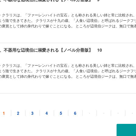
本作品は単行本を分割したもので、本編内容は同一のものとなります。重複購入にご注
・クラリスは、「ファーレンハイトの宝石」とも称される美しい姉と常に比較され
よう陰で生きてきた。 クラリスが十九の歳、「人食い辺境伯」と呼ばれるジークフ
の褒賞として姉の身代わりで嫁ぐことになる。 ところが辺境伯ジークは、無口で無
る、包容力に溢れた魅力的な人物だった。 しかし「身代わり花嫁」であることに負
なかジークへ心を預けられないでいた。 そんな折、王都より姉の結婚の知らせが届
になるのだが……。 実はクラリスの生家には重大な秘密があり、さらに、ジークと
実とは違っていて!? 不遇の令嬢が辺境の地で最愛の人と幸せになる王道ラブファ
、不器用な辺境伯に溺愛される【ノベル分冊版】 10
本作品は単行本を分割したもので、本編内容は同一のものとなります。重複購入にご注
・クラリスは、「ファーレンハイトの宝石」とも称される美しい姉と常に比較され
よう陰で生きてきた。 クラリスが十九の歳、「人食い辺境伯」と呼ばれるジークフ
の褒賞として姉の身代わりで嫁ぐことになる。 ところが辺境伯ジークは、無口で無
る、包容力に溢れた魅力的な人物だった。 しかし「身代わり花嫁」であることに負
なかジークへ心を預けられないでいた。 そんな折、王都より姉の結婚の知らせが届
になるのだが……。 実はクラリスの生家には重大な秘密があり、さらに、ジークと
実とは違っていて!? 不遇の令嬢が辺境の地で最愛の人と幸せになる王道ラブファ
、不器用な辺境伯に溺愛される【ノベル分冊版】 11
※本作品は単行本を分割したもので、本編内容は同一のものとなります。重複購入にご
1
2
3
4
5
6
・
・
・
・
・クラリスは、「ファーレンハイトの宝石」とも称される美しい姉と常に比較され
よう陰で生きてきた。 クラリスが十九の歳、「人食い辺境伯」と呼ばれるジークフ
の褒賞として姉の身代わりで嫁ぐことになる。 ところが辺境伯ジークは、無口で無
る、包容力に溢れた魅力的な人物だった。 しかし「身代わり花嫁」であることに負