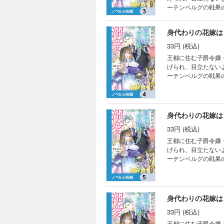
ーテンベルグの戦果
もクラリスを思いや
るクラリスは、なか
身代わりの花嫁は
と王都に向かうこと
さつも知っている事
33円 (税込)
分冊版第3弾。 ※
王都に住む子爵令嬢
い。
げられ、目立たない
ーテンベルグの戦果
もクラリスを思いや
るクラリスは、なか
と王都に向かうこと
さつも知っている事
身代わりの花嫁は
分冊版第4弾。 ※
33円 (税込)
い。
王都に住む子爵令嬢
げられ、目立たない
ーテンベルグの戦果
もクラリスを思いや
るクラリスは、なか
と王都に向かうこと
さつも知っている事
身代わりの花嫁は
分冊版第5弾。 ※
33円 (税込)
い。
王都に住む子爵令嬢