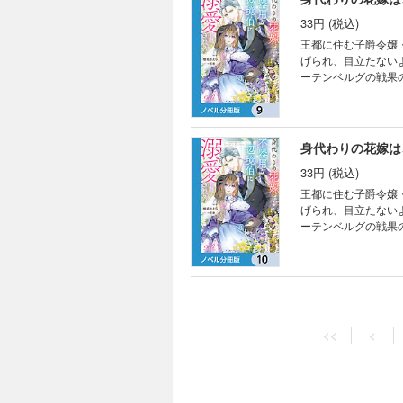
分冊版第8弾。 ※
33円 (税込)
い。
王都に住む子爵令嬢
げられ、目立たない
ーテンベルグの戦果
もクラリスを思いや
るクラリスは、なか
と王都に向かうこと
さつも知っている事
身代わりの花嫁は
分冊版第9弾。 ※
33円 (税込)
い。
王都に住む子爵令嬢
げられ、目立たない
ーテンベルグの戦果
もクラリスを思いや
るクラリスは、なか
と王都に向かうこと
さつも知っている事
身代わりの花嫁は
分冊版第10弾。 
33円 (税込)
い。
<<
<
王都に住む子爵令嬢
げられ、目立たない
ーテンベルグの戦果
もクラリスを思いや