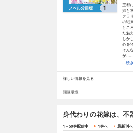
王都
姉と
クラ
の戦
とこ
た魅
しか
心を
そん
が…
実は
...
ている
不遇
弾。
詳しい情報を見る
※本
ご注
閲覧環境
身代わりの花嫁は、不
1～59巻配信中
1巻へ
最新刊へ